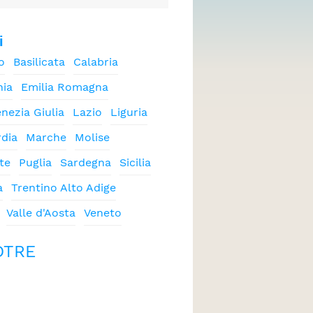
CONTATTI
i
o
Basilicata
Calabria
ia
Emilia Romagna
enezia Giulia
Lazio
Liguria
dia
Marche
Molise
te
Puglia
Sardegna
Sicilia
a
Trentino Alto Adige
Valle d'Aosta
Veneto
DTRE