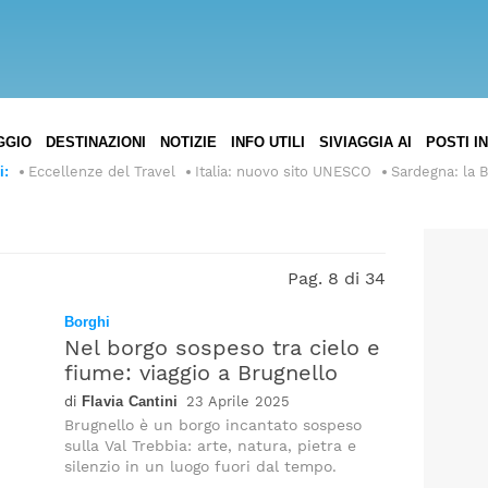
ST
AGGIO
DESTINAZIONI
NOTIZIE
INFO UTILI
SIVIAGGIA AI
POSTI I
Italia
Europa
i:
Eccellenze del Travel
Italia: nuovo sito UNESCO
Sardegna: la 
Francia
Stati
Nord
Uniti
e
d’America
Regno
Centro
Unito
America
Pag. 8 di 34
Canada
Argentina
Spagna
Sud
Borghi
Messico
America
Nel borgo sospeso tra cielo e
Brasile
fiume: viaggio a Brugnello
Giappone
Bahamas
Asia
Perù
Flavia Cantini
23 Aprile 2025
Thailandia
Marocco
Africa
Brugnello è un borgo incantato sospeso
Cile
sulla Val Trebbia: arte, natura, pietra e
Vietnam
Egitto
Australia
Oceania
silenzio in un luogo fuori dal tempo.