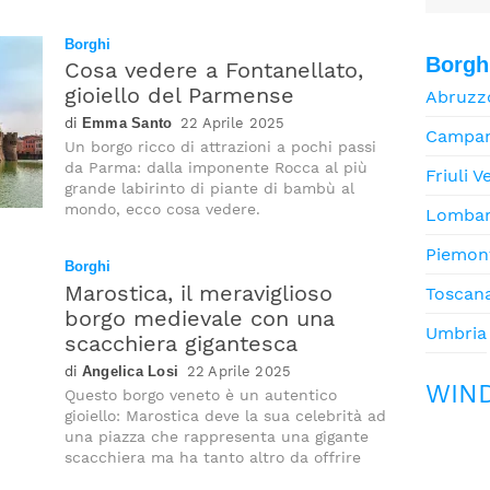
Kenya
Nuova
Zelanda
Borghi
Borgh
Cosa vedere a Fontanellato,
Papua
gioiello del Parmense
Abruzz
Nuova
Guinea
Emma Santo
22 Aprile 2025
Campan
Un borgo ricco di attrazioni a pochi passi
da Parma: dalla imponente Rocca al più
Friuli V
grande labirinto di piante di bambù al
mondo, ecco cosa vedere.
Lombar
Piemon
Borghi
Marostica, il meraviglioso
Toscan
borgo medievale con una
Umbria
scacchiera gigantesca
Angelica Losi
22 Aprile 2025
WIN
Questo borgo veneto è un autentico
gioiello: Marostica deve la sua celebrità ad
una piazza che rappresenta una gigante
scacchiera ma ha tanto altro da offrire