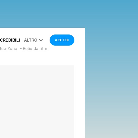
NCREDIBILI
ALTRO
ACCEDI
Blue Zone
Eolie da film
LUOGHI
DA
FILM
LUSSO
CURIOSITÀ
WANDERLUST
INTERVISTE
ESPERTI
I NOSTRI
SPECIALI