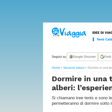
LUOGHI
LUSSO
CURIOSITÀ
WANDERLU
INTERVISTE
ESPERTI
I
CONTATTI
IDEE DI VIA
DA
NOSTRI
Cammini
FILM
SPECIALI
Temi Cald
Borghi
Seguici su:
Google Discover
Fonti 
Vacanze
natura
Home
Vacanze natura
Dormire in una te
Vacanze
Dormire in una t
per
famiglie
alberi: l’esperi
Vacanze
con
Si chiamano tree tents e sono le 
animali
permetteranno di dormire sotto il