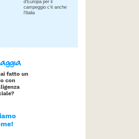
d’Europa per il
campeggio c’è anche
l’Italia
ai fatto un
io con
lligenza
ciale?
tiamo
eme!