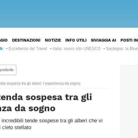
ST
GGIO
DESTINAZIONI
NOTIZIE
INFO UTILI
SIVIAGGIA AI
POSTI I
Italia
Europa
i:
Eccellenze del Travel
Italia: nuovo sito UNESCO
Sardegna: la Blu
Francia
Stati
Nord
Uniti
e
preferite
d’America
Regno
Centro
Unito
America
Canada
nda sospesa tra gli alberi: l’esperienza da sogno
Argentina
Spagna
Sud
enda sospesa tra gli
Messico
America
Brasile
enza da sogno
Giappone
Bahamas
Asia
Perù
Thailandia
Marocco
Africa
incredibili tende sospese tra gli alberi che vi
Cile
 cielo stellato
Vietnam
Egitto
Australia
Oceania