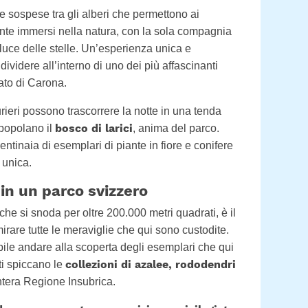
de sospese tra gli alberi che permettono ai
nte immersi nella natura, con la sola compagnia
a luce delle stelle. Un’esperienza unica e
ividere all’interno di uno dei più affascinanti
ato di Carona.
rieri possono trascorrere la notte in una tenda
bosco di larici
 popolano il
, anima del parco.
entinaia di esemplari di piante in fiore e conifere
 unica.
in un parco svizzero
che si snoda per oltre 200.000 metri quadrati, è il
irare tutte le meraviglie che qui sono custodite.
bile andare alla scoperta degli esemplari che qui
collezioni di azalee, rododendri
sti spiccano le
’intera Regione Insubrica.