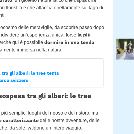
Grato
, un gioiello naturalistico che ospita una
i floristici e che affaccia direttamente sul lago di
ti.
icrocosmo delle meraviglie, da scoprire passo dopo
la più
ondividere un’esperienza unica, forse
dormire in una tenda
perché qui è possibile
amente immersa nella natura.
ra gli alberi: le tree tents
arco svizzero
ospesa tra gli alberi: le tree
più semplici luoghi del riposo e del ristoro, ma
e caratterizzante
delle nostre avventure, delle
e che, da sole, valgono un intero viaggio.