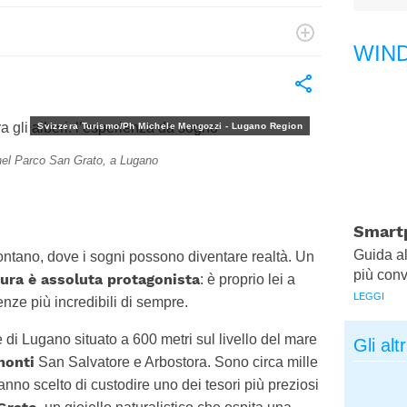
Kenya
Nuova
Zelanda
WIN
, un master in comunicazione e giornalismo e una
Papua
a emozioni e le trasforma in storie.
Nuova
Guinea
Svizzera Turismo/Ph Michele Mengozzi - Lugano Region
i nel Parco San Grato, a Lugano
Smartp
Guida al
ontano, dove i sogni possono diventare realtà. Un
più con
tura è assoluta protagonista
: è proprio lei a
LEGGI
enze più incredibili di sempre.
 di Lugano situato a 600 metri sul livello del mare
Gli alt
monti
San Salvatore e Arbostora. Sono circa mille
nno scelto di custodire uno dei tesori più preziosi