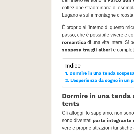
Parco San 
dell’intero territorio: il
collezione straordinaria di esemplar
Lugano e sulle montagne circostan
È proprio all’interno di questo m
passo, che è possibile vivere e c
romantica
di una vita intera. Sì 
sospesa tra gli alberi
e complet
Indice
Dormire in una tenda sospesa t
L’esperienza da sogno in un p
Dormire in una tenda s
tents
Gli alloggi, lo sappiamo, non sono 
parte integrante 
sono diventati
vere e proprie attrazioni turistich