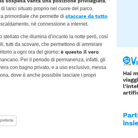
da sospesa vanta una posizione privilegiata
,
o di larici situato proprio nel cuore del parco.
staccare da tutto
za primordiale che permette di
riscaldamento, né connessione a internet.
o stellato che illumina d’incanto la notte però, così
ili, tutti da scovare, che permettono di ammirare
è questo il vero
ritorio a ogni ora del giorno:
ancano. Per il periodo di permanenza, infatti, gli
mera con bagno privato, e a uso esclusivo, messa
Hai m
rona, dove è anche possibile lasciare i propri
viagg
l'inte
artifi
Par
preferite
insi