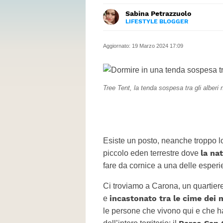
Sabina Petrazzuolo
LIFESTYLE BLOGGER
LINKEDIN
Una laurea in Storia dell’arte
INSTAGRAM
vocazione per la scrittura, scov
Aggiornato:
19 Marzo 2024 17:09
Tree Tent, la tenda sospesa tra gli alber
Esiste un posto, neanche troppo l
la na
piccolo eden terrestre dove
fare da cornice a una delle esperi
Ci troviamo a Carona, un quartiere
incastonato tra le cime dei 
e
le persone che vivono qui e che ha