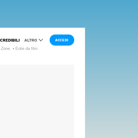
NCREDIBILI
ALTRO
ACCEDI
e Zone
Eolie da film
LUOGHI
DA
FILM
LUSSO
CURIOSITÀ
WANDERLUST
INTERVISTE
ESPERTI
I NOSTRI
SPECIALI