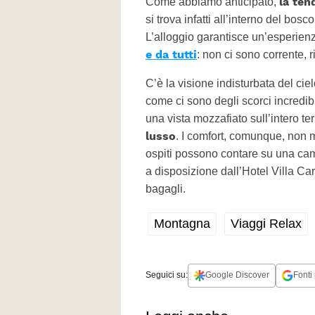
la ten
Come abbiamo anticipato,
si trova infatti all’interno del bosc
L’alloggio garantisce un’esperien
e da tutti
: non ci sono corrente, 
C’è la visione indisturbata del ciel
come ci sono degli scorci incredib
una vista mozzafiato sull’intero ter
lusso
. I comfort, comunque, non m
ospiti possono contare su una ca
a disposizione dall’Hotel Villa Ca
bagagli.
Montagna
Viaggi Relax
Seguici su:
Google Discover
Fonti 