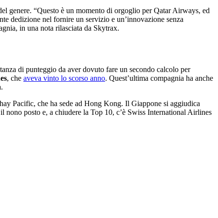
o del genere. “Questo è un momento di orgoglio per Qatar Airways, ed
nte dedizione nel fornire un servizio e un’innovazione senza
gnia, in una nota rilasciata da Skytrax.
distanza di punteggio da aver dovuto fare un secondo calcolo per
nes
, che
aveva vinto lo scorso anno
. Quest’ultima compagnia ha anche
a
.
athay Pacific, che ha sede ad Hong Kong. Il Giappone si aggiudica
il nono posto e, a chiudere la Top 10, c’è Swiss International Airlines