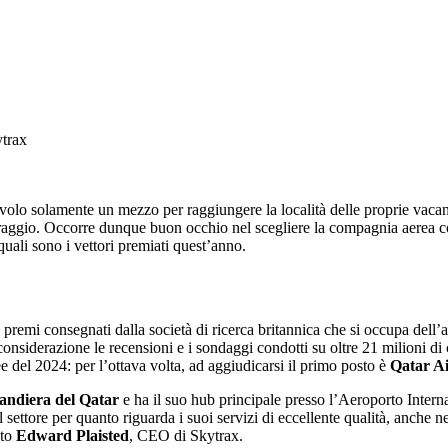
 volo solamente un mezzo per raggiungere la località delle proprie vaca
ngo raggio. Occorre dunque buon occhio nel scegliere la compagnia aerea co
quali sono i vettori premiati quest’anno.
ti premi consegnati dalla società di ricerca britannica che si occupa del
 in considerazione le recensioni e i sondaggi condotti su oltre 21 milioni 
 del 2024: per l’ottava volta, ad aggiudicarsi il primo posto è
Qatar A
andiera del Qatar
e ha il suo hub principale presso l’Aeroporto Intern
 settore per quanto riguarda i suoi servizi di eccellente qualità, anche ne
ato
Edward Plaisted
, CEO di Skytrax.