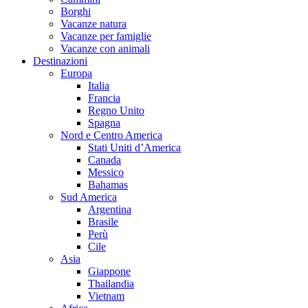
Borghi
Vacanze natura
Vacanze per famiglie
Vacanze con animali
Destinazioni
Europa
Italia
Francia
Regno Unito
Spagna
Nord e Centro America
Stati Uniti d’America
Canada
Messico
Bahamas
Sud America
Argentina
Brasile
Perù
Cile
Asia
Giappone
Thailandia
Vietnam