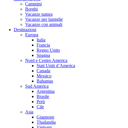
Cammini
Borghi
Vacanze natura
Vacanze per famiglie
Vacanze con animali
Destinazioni
Europa
Italia
Francia
Regno Unito
Spagna
Nord e Centro America
Stati Uniti d’America
Canada
Messico
Bahamas
Sud America
Argentina
Brasile
Perù
Cile
Asia
Giappone
Thailandia
Vietnam