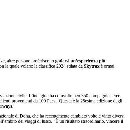
nze, altre persone preferiscono
godersi un’esperienza più
n la quale volare: la classifica 2024 stilata da
Skytrax
è ormai
l’aviazione civile. L’indagine ha coinvolto ben 350 compagnie aeree
di clienti provenienti da 100 Paesi. Questa è la 25esima edizione degli
irways
.
azionale di Doha, che ha recentemente cambiato volto e vinto diversi
ll’ambito dei viaggi di lusso. “È un risultato straordinario, vincere il