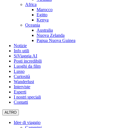
Africa
Marocco
Egitto
Kenya
Oceania
Australia
Nuova Zelanda
Papua Nuova Guinea
Notizie
Info utili
SiViaggia AI
Posti incredibili
Luoghi da film
Lusso
Curiosità
Wanderlust
Interviste
Esperti
I nostri speciali
Contatti
ALTRO
Idee di viaggio
Cammini