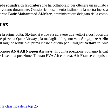
nde squadra di lavoratori
che ha collaborato per ottenere un risultat
lavorano duramente. Questo riconoscimento testimonia la nostra incessa
iarato
Badr Mohammed Al-Meer
, amministratore delegato della compa
trax
r la prima volta, Skytrax si è trovata ad avere due vettori a così poca 
, si è piazzata Qatar Airways, la medaglia d’argento va a
Singapore Airli
l miglior servizio di prima classe e quello per il
miglior vettore in Asi
apponese
ANA All Nippon Airways
. In quinta posizione troviamo la C
ne la settima posizione. Taiwan EVA Air è ottava,
Air France
conquista 
la classifica delle top 25