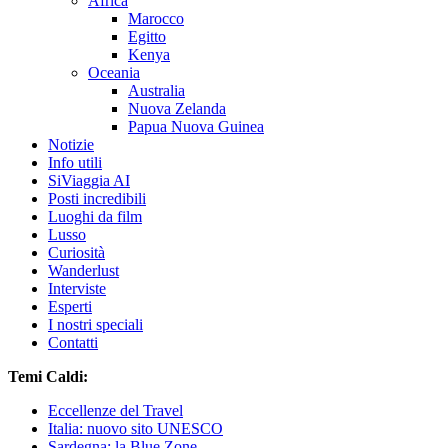
Africa
Marocco
Egitto
Kenya
Oceania
Australia
Nuova Zelanda
Papua Nuova Guinea
Notizie
Info utili
SiViaggia AI
Posti incredibili
Luoghi da film
Lusso
Curiosità
Wanderlust
Interviste
Esperti
I nostri speciali
Contatti
Temi Caldi:
Eccellenze del Travel
Italia: nuovo sito UNESCO
Sardegna: la Blue Zone