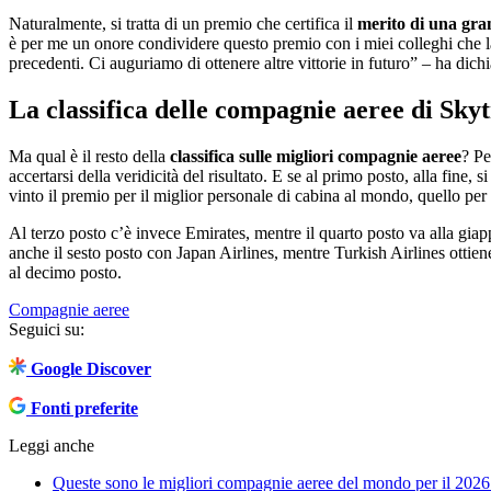
Naturalmente, si tratta di un premio che certifica il
merito di una gra
è per me un onore condividere questo premio con i miei colleghi che 
precedenti. Ci auguriamo di ottenere altre vittorie in futuro” – ha dich
La classifica delle compagnie aeree di Sky
Ma qual è il resto della
classifica sulle migliori compagnie aeree
? Pe
accertarsi della veridicità del risultato. E se al primo posto, alla fine
vinto il premio per il miglior personale di cabina al mondo, quello per i
Al terzo posto c’è invece Emirates, mentre il quarto posto va alla gi
anche il sesto posto con Japan Airlines, mentre Turkish Airlines ottie
al decimo posto.
Compagnie aeree
Seguici su:
Google Discover
Fonti preferite
Leggi anche
Queste sono le migliori compagnie aeree del mondo per il 2026: 