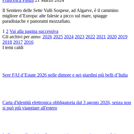
Francesca Pasini
21 Marzo 2024
Il Sentiero delle Sette Valli Sospese, ad Algarve, è il cammino
migliore d’Europa: alte falesie a picco sul mare, spiagge
paradisiache e panorami mozzafiato.
1
2
Vai alla pagina successiva
Gli archivi per anno:
2026
2025
2024
2023
2022
2021
2020
2019
2018
2017
2016
I temi caldi
Sere FAI d’Estate 2026 nelle dimore e nei giardini più belli d’Italia
Carta d'identità elettronica obbligatoria dal 3 agosto 2026, senza non
si può più viaggiare all'estero