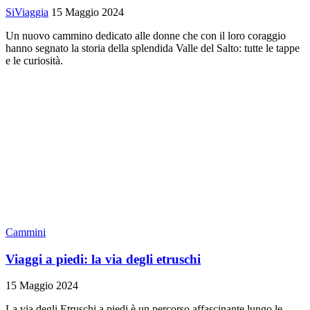
SiViaggia
15 Maggio 2024
Un nuovo cammino dedicato alle donne che con il loro coraggio
hanno segnato la storia della splendida Valle del Salto: tutte le tappe
e le curiosità.
Cammini
Viaggi a piedi: la via degli etruschi
15 Maggio 2024
La via degli Etruschi a piedi è un percorso affascinante lungo le