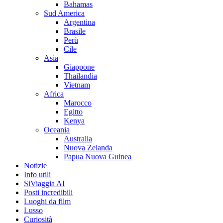
Bahamas
Sud America
Argentina
Brasile
Perù
Cile
Asia
Giappone
Thailandia
Vietnam
Africa
Marocco
Egitto
Kenya
Oceania
Australia
Nuova Zelanda
Papua Nuova Guinea
Notizie
Info utili
SiViaggia AI
Posti incredibili
Luoghi da film
Lusso
Curiosità