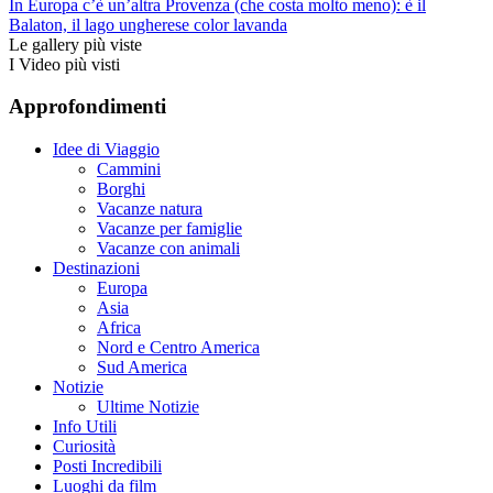
In Europa c’è un’altra Provenza (che costa molto meno): è il
Balaton, il lago ungherese color lavanda
Le gallery più viste
I Video più visti
Approfondimenti
Idee di Viaggio
Cammini
Borghi
Vacanze natura
Vacanze per famiglie
Vacanze con animali
Destinazioni
Europa
Asia
Africa
Nord e Centro America
Sud America
Notizie
Ultime Notizie
Info Utili
Curiosità
Posti Incredibili
Luoghi da film