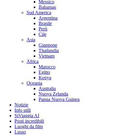
Messico
Bahamas
Sud America
Argentina
Brasile
Perù
Cile
Asia
Giappone
Thailandia
Vietnam
Africa
Marocco
Egitto
Kenya
Oceania
Australia
Nuova Zelanda
Papua Nuova Guinea
Notizie
Info utili
SiViaggia AI
Posti incredibili
Luoghi da film
Lusso