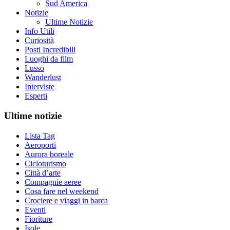
Sud America
Notizie
Ultime Notizie
Info Utili
Curiosità
Posti Incredibili
Luoghi da film
Lusso
Wanderlust
Interviste
Esperti
Ultime notizie
Lista Tag
Aeroporti
Aurora boreale
Cicloturismo
Città d’arte
Compagnie aeree
Cosa fare nel weekend
Crociere e viaggi in barca
Eventi
Fioriture
Isole