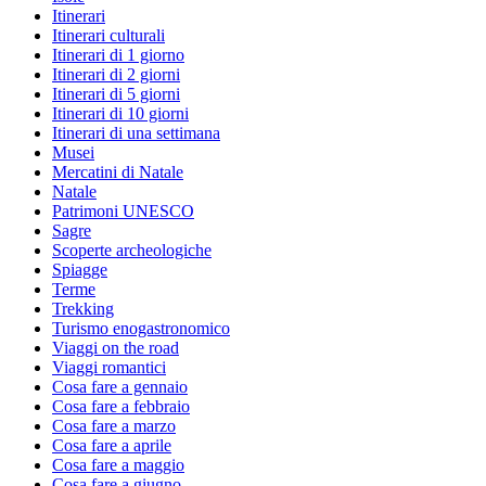
Itinerari
Itinerari culturali
Itinerari di 1 giorno
Itinerari di 2 giorni
Itinerari di 5 giorni
Itinerari di 10 giorni
Itinerari di una settimana
Musei
Mercatini di Natale
Natale
Patrimoni UNESCO
Sagre
Scoperte archeologiche
Spiagge
Terme
Trekking
Turismo enogastronomico
Viaggi on the road
Viaggi romantici
Cosa fare a gennaio
Cosa fare a febbraio
Cosa fare a marzo
Cosa fare a aprile
Cosa fare a maggio
Cosa fare a giugno