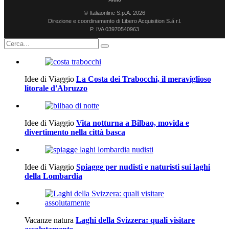
© Italiaonline S.p.A. 2026
Direzione e coordinamento di Libero Acquisition S.á r.l.
P. IVA 03970540963
Idee di Viaggio
La Costa dei Trabocchi, il meraviglioso
litorale d'Abruzzo
Idee di Viaggio
Vita notturna a Bilbao, movida e
divertimento nella città basca
Idee di Viaggio
Spiagge per nudisti e naturisti sui laghi
della Lombardia
Vacanze natura
Laghi della Svizzera: quali visitare