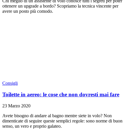
Chi meglio di un assistente di volo conosce tutti i segreti per poter
ottenere un upgrade a bordo? Scopriamo la tecnica vincente per
avere un posto più comodo.
Consigli
Toilette in aereo: le cose che non dovresti mai fare
23 Marzo 2020
Avete bisogno di andare al bagno mentre siete in volo? Non
dimenticate di seguire queste semplici regole: sono norme di buon
senso, un vero e proprio galateo.