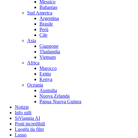
Messico
Bahamas
Sud America
Argentina
Brasile
Perù
Cile
Asia
Giappone
Thailandia
Vietnam
Africa
Marocco
Egitto
Kenya
Oceania
Australia
Nuova Zelanda
Papua Nuova Guinea
Notizie
Info utili
SiViaggia AI
Posti incredibili
Luoghi da film
Lusso