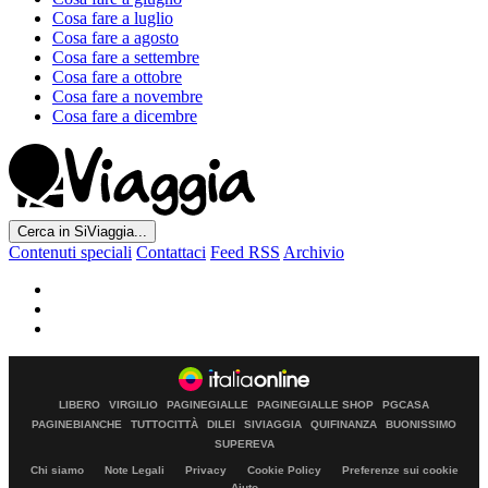
Cosa fare a luglio
Cosa fare a agosto
Cosa fare a settembre
Cosa fare a ottobre
Cosa fare a novembre
Cosa fare a dicembre
Cerca in SiViaggia...
Contenuti speciali
Contattaci
Feed RSS
Archivio
LIBERO
VIRGILIO
PAGINEGIALLE
PAGINEGIALLE SHOP
PGCASA
PAGINEBIANCHE
TUTTOCITTÀ
DILEI
SIVIAGGIA
QUIFINANZA
BUONISSIMO
SUPEREVA
Chi siamo
Note Legali
Privacy
Cookie Policy
Preferenze sui cookie
Aiuto