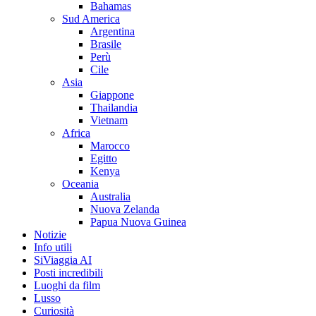
Bahamas
Sud America
Argentina
Brasile
Perù
Cile
Asia
Giappone
Thailandia
Vietnam
Africa
Marocco
Egitto
Kenya
Oceania
Australia
Nuova Zelanda
Papua Nuova Guinea
Notizie
Info utili
SiViaggia AI
Posti incredibili
Luoghi da film
Lusso
Curiosità