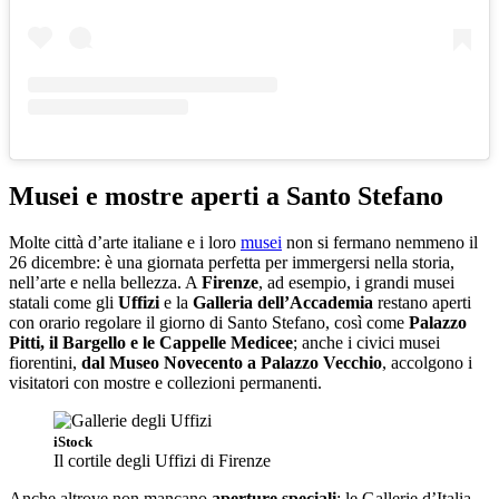
Musei e mostre aperti a Santo Stefano
Molte città d’arte italiane e i loro
musei
non si fermano nemmeno il
26 dicembre: è una giornata perfetta per immergersi nella storia,
nell’arte e nella bellezza. A
Firenze
, ad esempio, i grandi musei
statali come gli
Uffizi
e la
Galleria dell’Accademia
restano aperti
con orario regolare il giorno di Santo Stefano, così come
Palazzo
Pitti, il Bargello e le Cappelle Medicee
; anche i civici musei
fiorentini,
dal Museo Novecento a Palazzo Vecchio
, accolgono i
visitatori con mostre e collezioni permanenti.
iStock
Il cortile degli Uffizi di Firenze
Anche altrove non mancano
aperture speciali
: le Gallerie d’Italia,