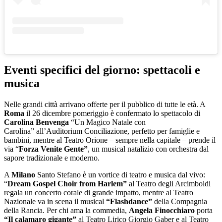
Eventi specifici del giorno: spettacoli e
musica
Nelle grandi città arrivano offerte per il pubblico di tutte le età. A
Roma
il 26 dicembre pomeriggio è confermato lo spettacolo di
Carolina Benvenga
“Un Magico Natale con
Carolina” all’Auditorium Conciliazione, perfetto per famiglie e
bambini, mentre al Teatro Orione – sempre nella capitale – prende il
via “
Forza Venite Gente”
, un musical natalizio con orchestra dal
sapore tradizionale e moderno.
A
Milano
Santo Stefano è un vortice di teatro e musica dal vivo:
“
Dream Gospel Choir from Harlem”
al Teatro degli Arcimboldi
regala un concerto corale di grande impatto, mentre al Teatro
Nazionale va in scena il musical
“Flashdance”
della Compagnia
della Rancia. Per chi ama la commedia,
Angela Finocchiaro
porta
“Il calamaro gigante”
al Teatro Lirico Giorgio Gaber e al Teatro