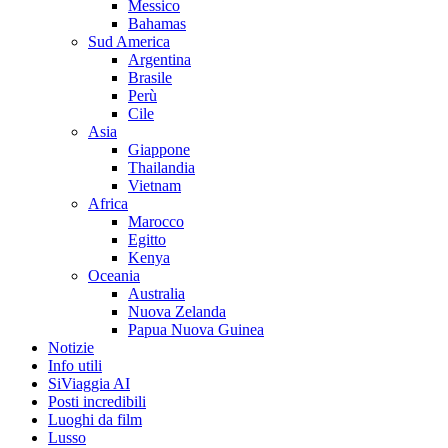
Messico
Bahamas
Sud America
Argentina
Brasile
Perù
Cile
Asia
Giappone
Thailandia
Vietnam
Africa
Marocco
Egitto
Kenya
Oceania
Australia
Nuova Zelanda
Papua Nuova Guinea
Notizie
Info utili
SiViaggia AI
Posti incredibili
Luoghi da film
Lusso