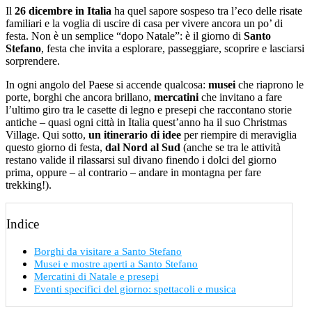
Il
26 dicembre in Italia
ha quel sapore sospeso tra l’eco delle risate
familiari e la voglia di uscire di casa per vivere ancora un po’ di
festa. Non è un semplice “dopo Natale”: è il giorno di
Santo
Stefano
, festa che invita a esplorare, passeggiare, scoprire e lasciarsi
sorprendere.
In ogni angolo del Paese si accende qualcosa:
musei
che riaprono le
porte, borghi che ancora brillano,
mercatini
che invitano a fare
l’ultimo giro tra le casette di legno e presepi che raccontano storie
antiche – quasi ogni città in Italia quest’anno ha il suo Christmas
Village. Qui sotto,
un itinerario di idee
per riempire di meraviglia
questo giorno di festa,
dal Nord al Sud
(anche se tra le attività
restano valide il rilassarsi sul divano finendo i dolci del giorno
prima, oppure – al contrario – andare in montagna per fare
trekking!).
Indice
Borghi da visitare a Santo Stefano
Musei e mostre aperti a Santo Stefano
Mercatini di Natale e presepi
Eventi specifici del giorno: spettacoli e musica