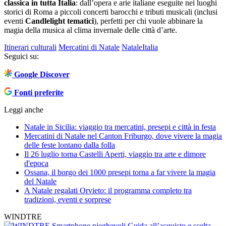
classica in tutta Italia
: dall’opera e arie italiane eseguite nei luoghi
storici di Roma a piccoli concerti barocchi e tributi musicali (inclusi
eventi
Candlelight tematici
), perfetti per chi vuole abbinare la
magia della musica al clima invernale delle città d’arte.
Itinerari culturali
Mercatini di Natale
Natale
Italia
Seguici su:
Google Discover
Fonti preferite
Leggi anche
Natale in Sicilia: viaggio tra mercatini, presepi e città in festa
Mercatini di Natale nel Canton Friburgo, dove vivere la magia
delle feste lontano dalla folla
Il 26 luglio torna Castelli Aperti, viaggio tra arte e dimore
d'epoca
Ossana, il borgo dei 1000 presepi torna a far vivere la magia
del Natale
A Natale regalati Orvieto: il programma completo tra
tradizioni, eventi e sorprese
WINDTRE
Smartphone pieghevoli
Guida all’acquisto e scelta