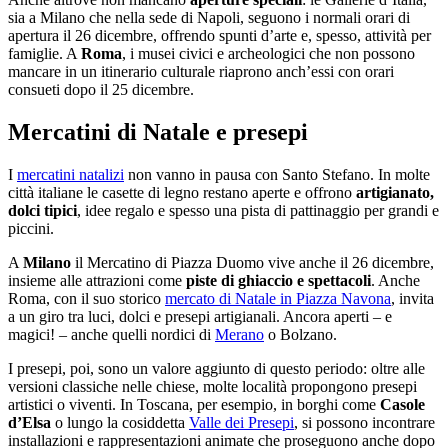
sia a Milano che nella sede di Napoli, seguono i normali orari di
apertura il 26 dicembre, offrendo spunti d’arte e, spesso, attività per
famiglie. A
Roma
, i musei civici e archeologici che non possono
mancare in un itinerario culturale riaprono anch’essi con orari
consueti dopo il 25 dicembre.
Mercatini di Natale e presepi
I
mercatini natalizi
non vanno in pausa con Santo Stefano. In molte
città italiane le casette di legno restano aperte e offrono
artigianato,
dolci tipici
, idee regalo e spesso una pista di pattinaggio per grandi e
piccini.
A
Milano
il Mercatino di Piazza Duomo vive anche il 26 dicembre,
insieme alle attrazioni come
piste di ghiaccio e spettacoli
. Anche
Roma, con il suo storico
mercato di Natale in Piazza Navona
, invita
a un giro tra luci, dolci e presepi artigianali. Ancora aperti – e
magici! – anche quelli nordici di
Merano
o Bolzano.
I presepi, poi, sono un valore aggiunto di questo periodo: oltre alle
versioni classiche nelle chiese, molte località propongono presepi
artistici o viventi. In Toscana, per esempio, in borghi come
Casole
d’Elsa
o lungo la cosiddetta
Valle dei Presepi
, si possono incontrare
installazioni e rappresentazioni animate che proseguono anche dopo