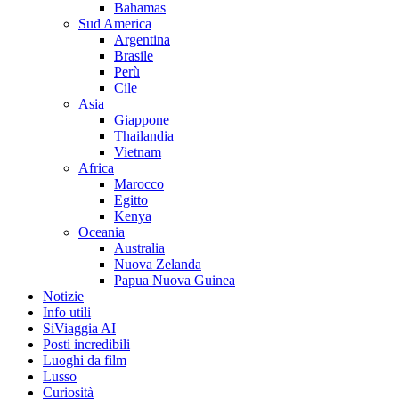
Bahamas
Sud America
Argentina
Brasile
Perù
Cile
Asia
Giappone
Thailandia
Vietnam
Africa
Marocco
Egitto
Kenya
Oceania
Australia
Nuova Zelanda
Papua Nuova Guinea
Notizie
Info utili
SiViaggia AI
Posti incredibili
Luoghi da film
Lusso
Curiosità