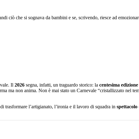
grandi ciò che si sognava da bambini e se, scrivendo, riesce ad emozionare
vale. Il
2026
segna, infatti, un traguardo storico: la
centesima edizione
ma ma non anima. Non è mai stato un Carnevale “cristallizzato nel temp
i trasformare l’artigianato, l’ironia e il lavoro di squadra in
spettacolo 