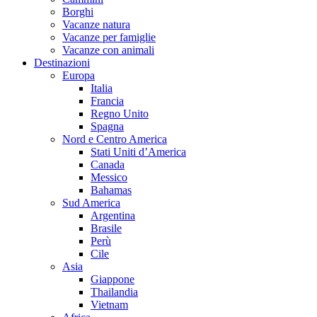
Borghi
Vacanze natura
Vacanze per famiglie
Vacanze con animali
Destinazioni
Europa
Italia
Francia
Regno Unito
Spagna
Nord e Centro America
Stati Uniti d’America
Canada
Messico
Bahamas
Sud America
Argentina
Brasile
Perù
Cile
Asia
Giappone
Thailandia
Vietnam