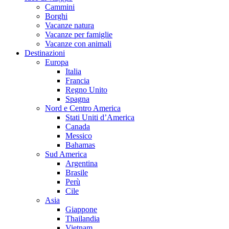
Cammini
Borghi
Vacanze natura
Vacanze per famiglie
Vacanze con animali
Destinazioni
Europa
Italia
Francia
Regno Unito
Spagna
Nord e Centro America
Stati Uniti d’America
Canada
Messico
Bahamas
Sud America
Argentina
Brasile
Perù
Cile
Asia
Giappone
Thailandia
Vietnam