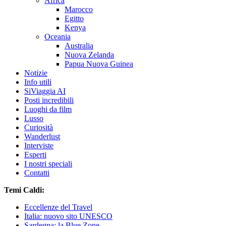
Africa
Marocco
Egitto
Kenya
Oceania
Australia
Nuova Zelanda
Papua Nuova Guinea
Notizie
Info utili
SiViaggia AI
Posti incredibili
Luoghi da film
Lusso
Curiosità
Wanderlust
Interviste
Esperti
I nostri speciali
Contatti
Temi Caldi:
Eccellenze del Travel
Italia: nuovo sito UNESCO
Sardegna: la Blue Zone