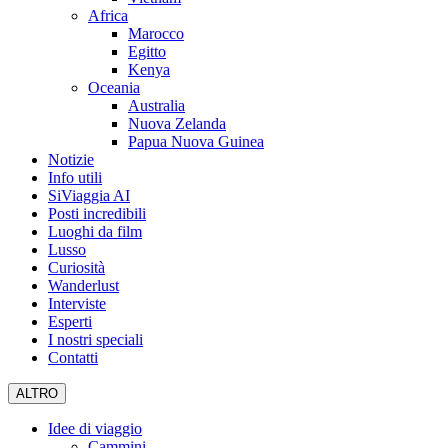
Africa
Marocco
Egitto
Kenya
Oceania
Australia
Nuova Zelanda
Papua Nuova Guinea
Notizie
Info utili
SiViaggia AI
Posti incredibili
Luoghi da film
Lusso
Curiosità
Wanderlust
Interviste
Esperti
I nostri speciali
Contatti
ALTRO
Idee di viaggio
Cammini