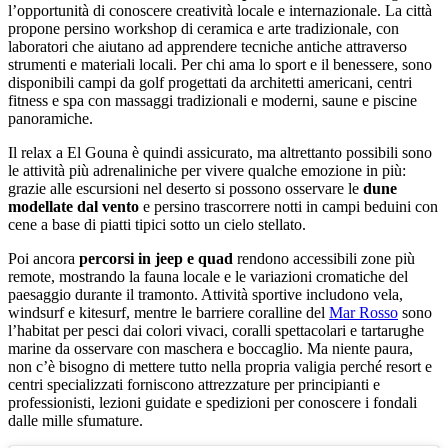
l’opportunità di conoscere creatività locale e internazionale. La città
propone persino workshop di ceramica e arte tradizionale, con
laboratori che aiutano ad apprendere tecniche antiche attraverso
strumenti e materiali locali. Per chi ama lo sport e il benessere, sono
disponibili campi da golf progettati da architetti americani, centri
fitness e spa con massaggi tradizionali e moderni, saune e piscine
panoramiche.
Il relax a El Gouna è quindi assicurato, ma altrettanto possibili sono
le attività più adrenaliniche per vivere qualche emozione in più:
grazie alle escursioni nel deserto si possono osservare le
dune
modellate dal vento
e persino trascorrere notti in campi beduini con
cene a base di piatti tipici sotto un cielo stellato.
Poi ancora
percorsi in jeep e quad
rendono accessibili zone più
remote, mostrando la fauna locale e le variazioni cromatiche del
paesaggio durante il tramonto. Attività sportive includono vela,
windsurf e kitesurf, mentre le barriere coralline del
Mar Rosso
sono
l’habitat per pesci dai colori vivaci, coralli spettacolari e tartarughe
marine da osservare con maschera e boccaglio. Ma niente paura,
non c’è bisogno di mettere tutto nella propria valigia perché resort e
centri specializzati forniscono attrezzature per principianti e
professionisti, lezioni guidate e spedizioni per conoscere i fondali
dalle mille sfumature.