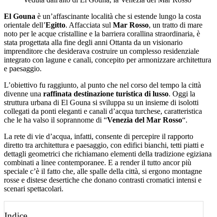
El Gouna
è un’affascinante località che si estende lungo la costa
orientale dell’
Egitto
. Affacciata sul
Mar Rosso
, un tratto di mare
noto per le acque cristalline e la barriera corallina straordinaria, è
stata progettata alla fine degli anni Ottanta da un visionario
imprenditore che desiderava costruire un complesso residenziale
integrato con lagune e canali, concepito per armonizzare architettura
e paesaggio.
L’obiettivo fu raggiunto, al punto che nel corso del tempo la città
divenne una
raffinata destinazione turistica di lusso
. Oggi la
struttura urbana di El Gouna si sviluppa su un insieme di isolotti
collegati da ponti eleganti e canali d’acqua turchese, caratteristica
che le ha valso il soprannome di “
Venezia del Mar Rosso
“.
La rete di vie d’acqua, infatti, consente di percepire il rapporto
diretto tra architettura e paesaggio, con edifici bianchi, tetti piatti e
dettagli geometrici che richiamano elementi della tradizione egiziana
combinati a linee contemporanee. E a render il tutto ancor più
speciale c’è il fatto che, alle spalle della città, si ergono montagne
rosse e distese desertiche che donano contrasti cromatici intensi e
scenari spettacolari.
Indice