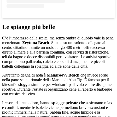
Le spiagge più belle
C’è l’imbarazzo della scelta, ma senza ombra di dubbio vale la pena
menzionare
Zeytuna Beach
. Situata su un isolotto collegato al
centro cittadino tramite un molo lungo 400 metri, offre accesso
diretto al mare e alla barriera corallina, con servizi di ristorazione,
teli da bagno e docce disponibili per i visitatori. Le attività sportive
comprendono pallavolo, calcio e corsi di danza, mentre piccoli
battelli collegano la spiaggia ad altre zone della città.
Altrettanto degna di nota è
Mangroovy Beach
che invece sorge
nella parte settentrionale della Marina di Abu Tig. È famosa per il
kitesurf e sfoggia strutture per windsurf, pallavolo e altre discipline
sportive. Durante l’estate si organizzano cene all’aperto e barbeque
con musica dal vivo.
I resort, dal canto loro, hanno
spiagge private
che assicurano relax
e comfort, mentre le isolette vicine permettono brevi escursioni e
pic-nic immersi nella natura. Sabbia fine, acque limpide e la
presenza di mangrovie completano un quadro naturale unico, in cui