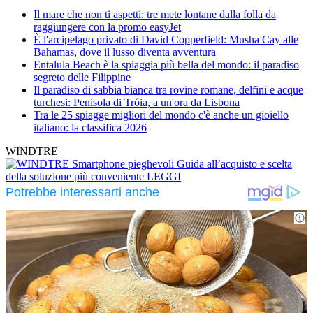
Il mare che non ti aspetti: tre mete lontane dalla folla da
raggiungere con la promo easyJet
È l'arcipelago privato di David Copperfield: Musha Cay alle
Bahamas, dove il lusso diventa avventura
Entalula Beach è la spiaggia più bella del mondo: il paradiso
segreto delle Filippine
Il paradiso di sabbia bianca tra rovine romane, delfini e acque
turchesi: Penisola di Tróia, a un'ora da Lisbona
Tra le 25 spiagge migliori del mondo c'è anche un gioiello
italiano: la classifica 2026
WINDTRE
Smartphone pieghevoli
Guida all’acquisto e scelta
della soluzione più conveniente
LEGGI