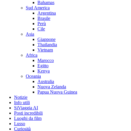
Bahamas
Sud America
Argentina
Brasile
Perù
Cile
Asia
Giappone
Thailandia
Vietnam
Africa
Marocco
Egitto
Kenya
Oceania
Australia
Nuova Zelanda
Papua Nuova Guinea
Notizie
Info utili
SiViaggia AI
Posti incredibili
Luoghi da film
Lusso
Curiosità