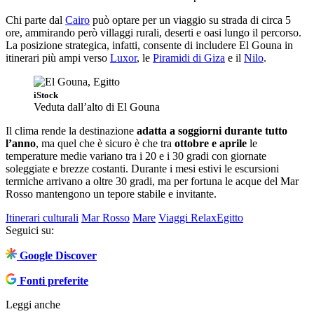
Chi parte dal
Cairo
può optare per un viaggio su strada di circa 5
ore, ammirando però villaggi rurali, deserti e oasi lungo il percorso.
La posizione strategica, infatti, consente di includere El Gouna in
itinerari più ampi verso
Luxor
, le
Piramidi di Giza
e il
Nilo
.
iStock
Veduta dall’alto di El Gouna
Il clima rende la destinazione
adatta a soggiorni durante tutto
l’anno
, ma quel che è sicuro è che tra
ottobre e aprile
le
temperature medie variano tra i 20 e i 30 gradi con giornate
soleggiate e brezze costanti. Durante i mesi estivi le escursioni
termiche arrivano a oltre 30 gradi, ma per fortuna le acque del Mar
Rosso mantengono un tepore stabile e invitante.
Itinerari culturali
Mar Rosso
Mare
Viaggi Relax
Egitto
Seguici su:
Google Discover
Fonti preferite
Leggi anche