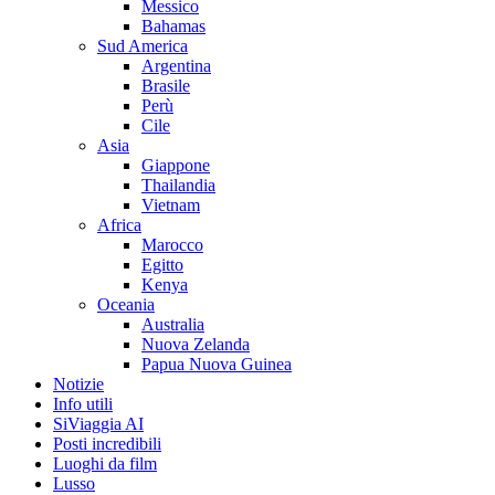
Messico
Bahamas
Sud America
Argentina
Brasile
Perù
Cile
Asia
Giappone
Thailandia
Vietnam
Africa
Marocco
Egitto
Kenya
Oceania
Australia
Nuova Zelanda
Papua Nuova Guinea
Notizie
Info utili
SiViaggia AI
Posti incredibili
Luoghi da film
Lusso