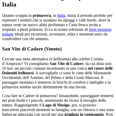
Italia
Quanto scoppia la
primavera
, in
Italia
, inizia il periodo perfetto per
esplorare i sentieri che si snodano tra alpeggi e valli fiorite, dove la
natura veste un nuovo abito profumato e l’aria fresca invita a
respirare a pieni polmoni. Ecco la nostra selezione di
mete montane
italiane
ideali per escursioni, avventure, relax e momenti unici da
condividere con chi amiamo.
San Vito di Cadore (Veneto)
Cercate una meta alternativa (e bellissima) alla celebre Cortina
d’Ampezzo? Vi consigliamo
San Vito di Cadore
, da cui dista solo
10 km: un piccolo comune incastonato in una conca
nel cuore delle
Dolomiti bellunesi
. A sorvegliarlo ci sono le cime delle Marmarole
Occidentali, dell’Antelao, del Pelmo e della Croda Marcora. Il
paesaggio montano è immerso in boschi di conifere e latifoglie e in
primavera sembra uscire direttamente da una favola.
Cosa fare in Cadore in primavera? Innanzitutto, passeggiare immersi
nei prati fioriti e i pascoli, ammirando da vicino il risveglio della
natura. Raggiungendo il
Lago di Mosigo
, poi, si possono
trascorrere piacevoli momenti in famiglia, con un chiosco e una zona
barbecue attrezzata con tavoli per una
grigliata in compagnia
. Non