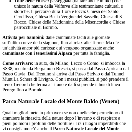
Tour delle chiese:
passeggiata (da fare anche in bici) che
unisce la natura della Valfurva alle testimoniante culturali e
storiche. Il percorso dura 1 ora e tocca: Chiesa del Santo
Crocifisso, Chiesa Beata Vergine del Sassello, Chiesa di S.
Rocco, Chiesa della Madonnina della Misericordia e Chiesa
parrocchiale di Bormio.
Attività per bambini:
dalle camminate facili alle giornate
sull’ultima neve della stagione, fino al relax alle Terme. Ma c’è
un’attività ancor più curiosa: qui vengono organizzate anche
camminate con i tenerissimi Alpaca
per tutta la famiglia.
Come arrivare:
in auto, da Milano, Lecco o Como, si imbocca la
SS38, mentre da Bergamo o Brescia, si passa dal Passo Aprica o dal
Passo Gavia. Dal Trentino si arriva dal Passo Stelvio o dal Tunnel
Munt La Schera di Livigno. Con i mezzi pubblici, si può prendere il
treno Trenord che ferma a Tirano e da lì si prende il bus di linea
Perego fino a Bormio.
Parco Naturale Locale del Monte Baldo (Veneto)
Quali migliori mete in primavera se non quelle che permettono di
ammirare la rinascita della natura dopo l’inverno e di respirare a
pieni polmoni i profumi delle fioriture? Tra i luoghi imperdibili che
vi consigliamo c’è anche il
Parco Naturale Locale del Monte