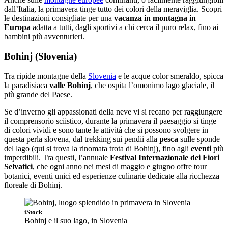
dall’Italia, la primavera tinge tutto dei colori della meraviglia. Scopri
le destinazioni consigliate per una
vacanza in montagna in
Europa
adatta a tutti, dagli sportivi a chi cerca il puro relax, fino ai
bambini più avventurieri.
Bohinj (Slovenia)
Tra ripide montagne della
Slovenia
e le acque color smeraldo, spicca
la paradisiaca
valle Bohinj
, che ospita l’omonimo lago glaciale, il
più grande del Paese.
Se d’inverno gli appassionati della neve vi si recano per raggiungere
il comprensorio sciistico, durante la primavera il paesaggio si tinge
di colori vividi e sono tante le attività che si possono svolgere in
questa perla slovena, dal trekking sui pendii alla
pesca
sulle sponde
del lago (qui si trova la rinomata trota di Bohinj), fino agli
eventi
più
imperdibili. Tra questi, l’annuale
Festival Internazionale dei Fiori
Selvatici
, che ogni anno nei mesi di maggio e giugno offre tour
botanici, eventi unici ed esperienze culinarie dedicate alla ricchezza
floreale di Bohinj.
iStock
Bohinj e il suo lago, in Slovenia