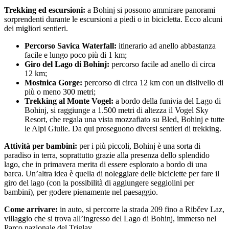
Trekking ed escursioni:
a Bohinj si possono ammirare panorami
sorprendenti durante le escursioni a piedi o in bicicletta. Ecco alcuni
dei migliori sentieri.
Percorso Savica Waterfall:
itinerario ad anello abbastanza
facile e lungo poco più di 1 km;
Giro del Lago di Bohinj:
percorso facile ad anello di circa
12 km;
Mostnica Gorge:
percorso di circa 12 km con un dislivello di
più o meno 300 metri;
Trekking al Monte Vogel:
a bordo della funivia del Lago di
Bohinj, si raggiunge a 1.500 metri di altezza il Vogel Sky
Resort, che regala una vista mozzafiato su Bled, Bohinj e tutte
le Alpi Giulie. Da qui proseguono diversi sentieri di trekking.
Attività per bambini:
per i più piccoli, Bohinj è una sorta di
paradiso in terra, soprattutto grazie alla presenza dello splendido
lago, che in primavera merita di essere esplorato a bordo di una
barca. Un’altra idea è quella di noleggiare delle biciclette per fare il
giro del lago (con la possibilità di aggiungere seggiolini per
bambini), per godere pienamente nel paesaggio.
Come arrivare:
in auto, si percorre la strada 209 fino a Ribčev Laz,
villaggio che si trova all’ingresso del Lago di Bohinj, immerso nel
Parco nazionale del Triglav.