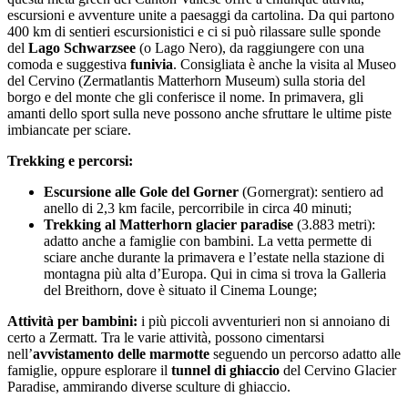
escursioni e avventure unite a paesaggi da cartolina. Da qui partono
400 km di sentieri escursionistici e ci si può rilassare sulle sponde
del
Lago Schwarzsee
(o Lago Nero), da raggiungere con una
comoda e suggestiva
funivia
. Consigliata è anche la visita al Museo
del Cervino (Zermatlantis Matterhorn Museum) sulla storia del
borgo e del monte che gli conferisce il nome. In primavera, gli
amanti dello sport sulla neve possono anche sfruttare le ultime piste
imbiancate per sciare.
Trekking e percorsi:
Escursione alle Gole del Gorner
(Gornergrat): sentiero ad
anello di 2,3 km facile, percorribile in circa 40 minuti;
Trekking al Matterhorn glacier paradise
(3.883 metri):
adatto anche a famiglie con bambini. La vetta permette di
sciare anche durante la primavera e l’estate nella stazione di
montagna più alta d’Europa. Qui in cima si trova la Galleria
del Breithorn, dove è situato il Cinema Lounge;
Attività per bambini:
i più piccoli avventurieri non si annoiano di
certo a Zermatt. Tra le varie attività, possono cimentarsi
nell’
avvistamento delle marmotte
seguendo un percorso adatto alle
famiglie, oppure esplorare il
tunnel di ghiaccio
del Cervino Glacier
Paradise, ammirando diverse sculture di ghiaccio.