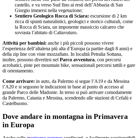
castello, e va verso Sud fino ai resti dell’Abbazia di San
Giorgio immersi nella vegetazione;
Sentiero Geologico Rocca di Sciara:
escursione di 2 km
ricca di spunti naturalistici, geologici e storico culturali, come
la Rocca di Sciara, un imponente massiccio calcareo che
sovrasta l’abitato di Caltavuturo.
Attività per bambini:
anche i più piccoli possono vivere
l’esperienza dell’altalena più alta d’Europa (a partire dagli 8 anni) e
della zip line con viste mozzafiato. In località Petralia Sottana,
inoltre, possono divertirsi nel
Parco avventura
, con percorsi
acrobatici, piste per mountain bike, sensazionali percorsi tattili e gare
di orientamento.
Come arrivare:
in auto, da Palermo si segue l’A19 e da Messina
l’A20 e si seguono le indicazioni in base al punto di accesso al
grande Parco delle Madonie. In treno si può arrivare comodamente
da Palermo, Catania e Messina, scendendo alle stazioni di Cefalù e
Castelbuono.
Dove andare in montagna in Primavera
in Europa
Anche sulle
montagne europee
confinanti, o facilmente raggiungibili