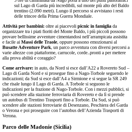
5 ore di camminata da Nago porta a uno dei punti panoramici
sul Lago di Garda più incredibili, sul monte più alto del Baldo
trentino (2.090 metri). Lungo il percorso si avvistano i resti
delle trincee della Prima Guerra Mondiale.
Attività per bambini:
oltre ai piacevoli
picnic in famiglia
da
organizzare tra i piati fioriti del Monte Baldo, i più piccoli possono
provare bellissime avventure cimentandosi nell’arrampicata assistita
e facile ai
Massi delle Traole
, oppure possono emozionarsi al
Busatte Adventure Park
, un parco avventura con diversi percorsi a
varie altezze con piattaforme, carrucole, corde..pronti a per mettere
alla prova abilità e coraggio?
Come arrivare:
in auto, da Nord si esce dall’A22 a Rovereto Sud –
Lago di Garda Nord e si prosegue fino a Nago-Torbole seguendo le
indicazioni; da Sud si esce dall’A4 a Sirmione e si segue la SR 249
che risale lungo il Lago di Garda. A Torbole si seguono le
indicazioni per la frazione di Nago-Torbole. Con i mezzi pubblici, si
può scendere alla stazione ferroviaria di Rovereto e da lì si prende
un autobus di Trentino Trasporti fino a Torbole. Da Sud, si può
scendere alle stazioni ferroviarie di Desenzano, Peschiera del Garda
o Verona e poi proseguire con l’autobus dell’Azienda Trasporti di
Verona.
Parco delle Madonie (Sicilia)