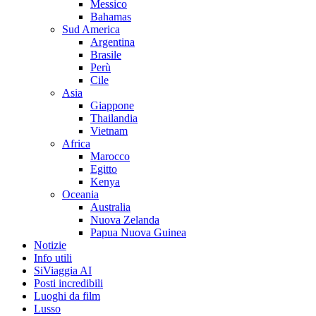
Messico
Bahamas
Sud America
Argentina
Brasile
Perù
Cile
Asia
Giappone
Thailandia
Vietnam
Africa
Marocco
Egitto
Kenya
Oceania
Australia
Nuova Zelanda
Papua Nuova Guinea
Notizie
Info utili
SiViaggia AI
Posti incredibili
Luoghi da film
Lusso