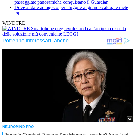
passeggiate panoramiche conquistano il Guardian
Dove andare ad agosto per sfuggire al grande caldo, le mete
top
WINDTRE
Smartphone pieghevoli
Guida all’acquisto e scelta
della soluzione più conveniente
LEGGI