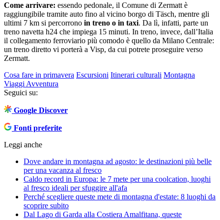
Come arrivare:
essendo pedonale, il Comune di Zermatt è
raggiungibile tramite auto fino al vicino borgo di Täsch, mentre gli
ultimi 7 km si percorrono
in treno o in taxi
. Da lì, infatti, parte un
treno navetta h24 che impiega 15 minuti. In treno, invece, dall’Italia
il collegamento ferroviario più comodo è quello da Milano Centrale:
un treno diretto vi porterà a Visp, da cui potrete proseguire verso
Zermatt.
Cosa fare in primavera
Escursioni
Itinerari culturali
Montagna
Viaggi Avventura
Seguici su:
Google Discover
Fonti preferite
Leggi anche
Dove andare in montagna ad agosto: le destinazioni più belle
per una vacanza al fresco
Caldo record in Europa: le 7 mete per una coolcation, luoghi
al fresco ideali per sfuggire all'afa
Perché scegliere queste mete di montagna d'estate: 8 luoghi da
scoprire subito
Dal Lago di Garda alla Costiera Amalfitana, queste