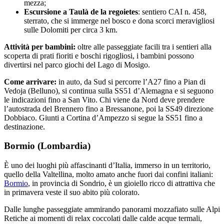
mezza;
Escursione a Taulà de la regoietes
: sentiero CAI n. 458,
sterrato, che si immerge nel bosco e dona scorci meravigliosi
sulle Dolomiti per circa 3 km.
Attività per bambini:
oltre alle passeggiate facili tra i sentieri alla
scoperta di prati fioriti e boschi rigogliosi, i bambini possono
divertirsi nel parco giochi del Lago di Mosigo.
Come arrivare:
in auto, da Sud si percorre l’A27 fino a Pian di
Vedoja (Belluno), si continua sulla SS51 d’Alemagna e si seguono
le indicazioni fino a San Vito. Chi viene da Nord deve prendere
l’autostrada del Brennero fino a Bressanone, poi la SS49 direzione
Dobbiaco. Giunti a Cortina d’Ampezzo si segue la SS51 fino a
destinazione.
Bormio (Lombardia)
È uno dei luoghi più affascinanti d’Italia, immerso in un territorio,
quello della Valtellina, molto amato anche fuori dai confini italiani:
Bormio
, in provincia di Sondrio, è un gioiello ricco di attrattiva che
in primavera veste il suo abito più colorato.
Dalle lunghe passeggiate ammirando panorami mozzafiato sulle Alpi
Retiche ai momenti di relax coccolati dalle calde acque termali,