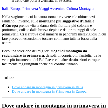
Il treno che porta a Zermatt, in Svizzera
Italia
Europa
Primavera
Viaggi Avventura
Cultura
Montagna
Nella stagione in cui la natura torna a rivivere e le ultime nevi
salutano l’inverno, sulle
montagne più suggestive d’Italia e
d’Europa
prende vita la danza delle fioriture più colorate e
profumate, cullate dalla brezza tiepida e dai primi raggi di sole
primaverili. Ci si ritrova così immersi in panorami meravigliosi in cui
fare piacevoli escursioni e toccare con mano tutta la forza della
natura.
Ecco una selezione dei migliori
luoghi di montagna da
raggiungere in primavera
, da soli, in coppia o in famiglia, tra le
vette più incantevoli del Bel Paese e di altre destinazioni europee
facilmente raggiungibili anche dal confine italiano.
Indice
Dove andare in montagna in primavera in Italia
Dove andare in montagna in Primavera in Europa
Dove andare in montagna in primavera in