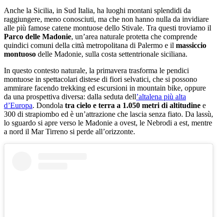
Anche la Sicilia, in Sud Italia, ha luoghi montani splendidi da
raggiungere, meno conosciuti, ma che non hanno nulla da invidiare
alle più famose catene montuose dello Stivale. Tra questi troviamo il
Parco delle Madonie
, un’area naturale protetta che comprende
quindici comuni della città metropolitana di Palermo e il
massiccio
montuoso
delle Madonie, sulla costa settentrionale siciliana.
In questo contesto naturale, la primavera trasforma le pendici
montuose in spettacolari distese di fiori selvatici, che si possono
ammirare facendo trekking ed escursioni in mountain bike, oppure
da una prospettiva diversa: dalla seduta dell
’altalena più alta
d’Europa
. Dondola
tra cielo e terra a 1.050 metri di altitudine
e
300 di strapiombo ed è un’attrazione che lascia senza fiato. Da lassù,
lo sguardo si apre verso le Madonie a ovest, le Nebrodi a est, mentre
a nord il Mar Tirreno si perde all’orizzonte.