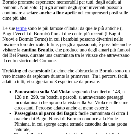
Bormio promette esperienze memorabili per tutti, dagli adulti ai
bambini. Non solo. Qui gli amanti degli sport invernali possono
continuare a
sciare anche a fine aprile
nei comprensori posti sulle
cime più alte.
Le sue
terme
sono le più famose d’Italia: da quelle più antiche (i
Bagni Vecchi di Bormio) fino ai due centri più recenti (i Bagni
Nuovi e Bormio Terme) in cui i bambini possono divertirsi nelle
piscine a loro dedicate. Infine, per gli appassionati, è possibile anche
visitare la
cantina Braulio
, che produce uno degli amari più famosi
del Bel Paese, durante una camminata tra le viuzze che attraversano
il centro storico del Comune.
Trekking ed escursioni:
Le cime che abbracciano Bormio sono un
vero incanto da esplorare durante la primavera. Tra i percorsi facili,
adatti a tutti, vi suggeriamo 3 esperienze da provare:
Panoramica sulla Val Viola:
seguendo i sentieri n. 148, n.
128 e n. 290, tra boschi e pascoli, si attraversano paesaggi
incontaminati che aprono la vista sulla Val Viola e sulle cime
circostanti. Percorso adatto anche ai meno esperti;
Passeggiata al parco dei Bagni:
facile camminata di circa 1
ora che dai Bagni Nuovi di Bormio conduce alla Fonte
Pliniana, in cui sgorga acqua termale custodita da una grotta
naturale;