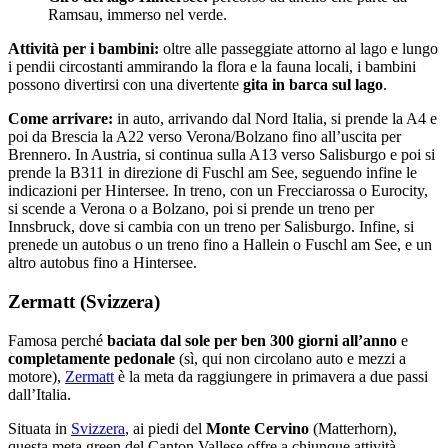
Ramsau, immerso nel verde.
Attività per i bambini:
oltre alle passeggiate attorno al lago e lungo
i pendii circostanti ammirando la flora e la fauna locali, i bambini
possono divertirsi con una divertente
gita in barca sul lago
.
Come arrivare:
in auto, arrivando dal Nord Italia, si prende la A4 e
poi da Brescia la A22 verso Verona/Bolzano fino all’uscita per
Brennero. In Austria, si continua sulla A13 verso Salisburgo e poi si
prende la B311 in direzione di Fuschl am See, seguendo infine le
indicazioni per Hintersee. In treno, con un Frecciarossa o Eurocity,
si scende a Verona o a Bolzano, poi si prende un treno per
Innsbruck, dove si cambia con un treno per Salisburgo. Infine, si
prenede un autobus o un treno fino a Hallein o Fuschl am See, e un
altro autobus fino a Hintersee.
Zermatt (Svizzera)
Famosa perché
baciata dal sole per ben 300 giorni all’anno
e
completamente pedonale
(sì, qui non circolano auto e mezzi a
motore),
Zermatt
è la meta da raggiungere in primavera a due passi
dall’Italia.
Situata in
Svizzera
, ai piedi del
Monte Cervino
(Matterhorn),
questa meta green del Canton Vallese offre a chiunque attività,