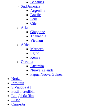
Bahamas
Sud America
Argentina
Brasile
Perù
Cile
Asia
Giappone
Thailandia
Vietnam
Africa
Marocco
Egitto
Kenya
Oceania
Australia
Nuova Zelanda
Papua Nuova Guinea
Notizie
Info utili
SiViaggia AI
Posti incredibili
Luoghi da film
Lusso
Curiosità