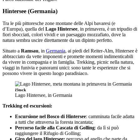
Hintersee (Germania)
Tra le più pittoresche zone montane delle Alpi bavaresi (e
d’Europa), quella del
Lago Hintersee
, in primavera, è un tripudio di
fiori sbocciati, colori vividi e un paesaggio mozzafiato, dove la
natura sembra uscire direttamente da un dipinto perfetto.
Situato a
Ramsau
, in
Germania
, ai piedi del Reiter-Alm, Hintersee è
abbracciato da vette imponenti e promette momenti indimenticabili
da vivere in compagnia e in famiglia. Trekking, picnic nella natura,
viaggi in funivia e panorami unici: sono tante le esperienze che si
possono vivere in questo luogo paradisiaco.
iStock
Lago Hintersee, in Germania
Trekking ed escursioni:
Escursione nel Bosco di Hintersee
: camminata facile adatta
a tutti che attraversa la foresta incantata;
Percorso facile alla Cascata di Golling
: da lì si può
raggiungere il Rifugio di Golling;
Giro del lago Hintersee:
percorso ad anello che parte da