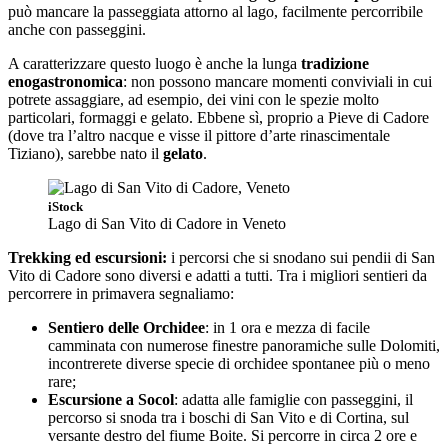
può mancare la passeggiata attorno al lago, facilmente percorribile
anche con passeggini.
A caratterizzare questo luogo è anche la lunga
tradizione
enogastronomica
: non possono mancare momenti conviviali in cui
potrete assaggiare, ad esempio, dei vini con le spezie molto
particolari, formaggi e gelato. Ebbene sì, proprio a Pieve di Cadore
(dove tra l’altro nacque e visse il pittore d’arte rinascimentale
Tiziano), sarebbe nato il
gelato
.
iStock
Lago di San Vito di Cadore in Veneto
Trekking ed escursioni:
i percorsi che si snodano sui pendii di San
Vito di Cadore sono diversi e adatti a tutti. Tra i migliori sentieri da
percorrere in primavera segnaliamo:
Sentiero delle Orchidee
: in 1 ora e mezza di facile
camminata con numerose finestre panoramiche sulle Dolomiti,
incontrerete diverse specie di orchidee spontanee più o meno
rare;
Escursione a Socol
: adatta alle famiglie con passeggini, il
percorso si snoda tra i boschi di San Vito e di Cortina, sul
versante destro del fiume Boite. Si percorre in circa 2 ore e