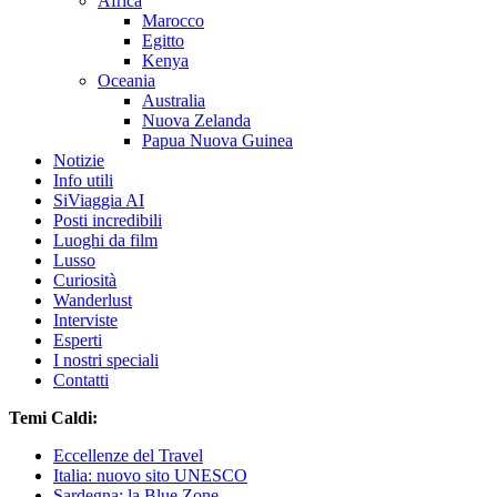
Africa
Marocco
Egitto
Kenya
Oceania
Australia
Nuova Zelanda
Papua Nuova Guinea
Notizie
Info utili
SiViaggia AI
Posti incredibili
Luoghi da film
Lusso
Curiosità
Wanderlust
Interviste
Esperti
I nostri speciali
Contatti
Temi Caldi:
Eccellenze del Travel
Italia: nuovo sito UNESCO
Sardegna: la Blue Zone