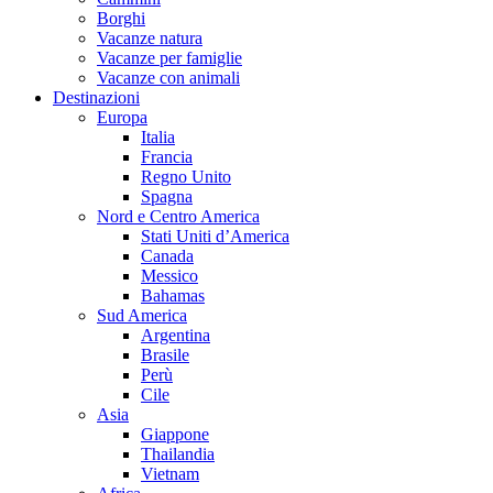
Borghi
Vacanze natura
Vacanze per famiglie
Vacanze con animali
Destinazioni
Europa
Italia
Francia
Regno Unito
Spagna
Nord e Centro America
Stati Uniti d’America
Canada
Messico
Bahamas
Sud America
Argentina
Brasile
Perù
Cile
Asia
Giappone
Thailandia
Vietnam