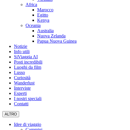
Africa
Marocco
Egitto
Kenya
Oceania
Australia
Nuova Zelanda
Papua Nuova Guinea
Notizie
Info utili
SiViaggia AI
Posti incredibili
Luoghi da film
Lusso
Curiosità
Wanderlust
Interviste
Esperti
I nostri speciali
Contatti
ALTRO
Idee di viaggio
Cammini