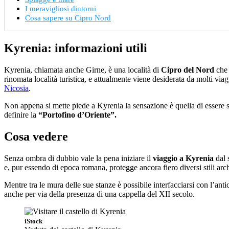
I meravigliosi dintorni
Cosa sapere su Cipro Nord
Kyrenia: informazioni utili
Kyrenia, chiamata anche Girne, è una località di
Cipro del Nord
che 
rinomata località turistica, e attualmente viene desiderata da molti via
Nicosia
.
Non appena si mette piede a Kyrenia la sensazione è quella di essere st
definire la
“Portofino d’Oriente”.
Cosa vedere
Senza ombra di dubbio vale la pena iniziare il
viaggio a Kyrenia
dal s
e, pur essendo di epoca romana, protegge ancora fiero diversi stili arch
Mentre tra le mura delle sue stanze è possibile interfacciarsi con l’ant
anche per via della presenza di una cappella del XII secolo.
iStock