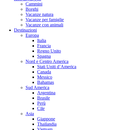
Cammini
Borghi
Vacanze natura
Vacanze per famiglie
Vacanze con animali
Destinazioni
Europa
Italia
Francia
Regno Unito
Spagna
Nord e Centro America
Stati Uniti d’America
Canada
Messico
Bahamas
Sud America
Argentina
Brasile
Perù
Cile
Asia
Giappone
Thailandia
Vietnam