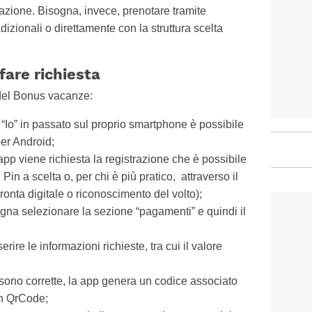
otazione. Bisogna, invece, prenotare tramite
dizionali o direttamente con la struttura scelta
are richiesta
a del Bonus vacanze:
 “Io” in passato sul proprio smartphone è possibile
per Android;
 app viene richiesta la registrazione che è possibile
Pin a scelta o, per chi è più pratico, attraverso il
onta digitale o riconoscimento del volto);
sogna selezionare la sezione “pagamenti” e quindi il
ire le informazioni richieste, tra cui il valore
e sono corrette, la app genera un codice associato
un QrCode;