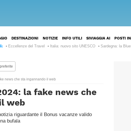
ST
GGIO
DESTINAZIONI
NOTIZIE
INFO UTILI
SIVIAGGIA AI
POSTI I
Italia
Europa
i:
Eccellenze del Travel
Italia: nuovo sito UNESCO
Sardegna: la Blu
Francia
Stati
Nord
Uniti
e
preferite
d’America
Regno
Centro
Unito
America
Canada
ake news che sta ingannando il web
Argentina
Spagna
Sud
024: la fake news che
Messico
America
Brasile
il web
Giappone
Bahamas
Asia
Perù
Thailandia
Marocco
Africa
notizia riguardante il Bonus vacanze valido
Cile
na bufala
Vietnam
Egitto
Australia
Oceania