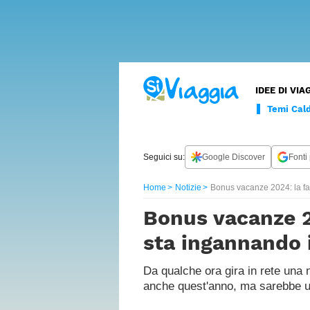
LUOGHI
LUSSO
CURIOSITÀ
WANDERLU
INTERVISTE
ESPERTI
I
CONTATTI
IDEE DI VIA
DA
NOSTRI
Cammini
FILM
SPECIALI
Temi Cald
Borghi
Seguici su:
Google Discover
Fonti 
Vacanze
natura
Home
Notizie
Bonus vacanze 2024: la f
Vacanze
Bonus vacanze 2
per
famiglie
sta ingannando 
Vacanze
con
Da qualche ora gira in rete una 
animali
anche quest'anno, ma sarebbe u