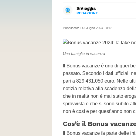
SiViaggia
REDAZIONE
FACEBOOK
Il magazine dedicato a chi ama 
INSTAGRAM
informazioni utili.
Pubblicato:
14 Giugno 2024 10:18
Una famiglia in vacanza
Il Bonus vacanze è uno di quei bene
passato. Secondo i dati ufficiali n
pari a 829.431.050 euro. Nelle ulti
notizia relativa alla scadenza del
che in realtà non è mai stato erogat
sprovvista e che si sono subito att
non è così e per quest’anno non ci
Cos’è il Bonus vacanz
Il Bonus vacanze fa parte delle ini