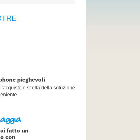
CONTATTI
DTRE
hone pieghevoli
l’acquisto e scelta della soluzione
veniente
ai fatto un
io con