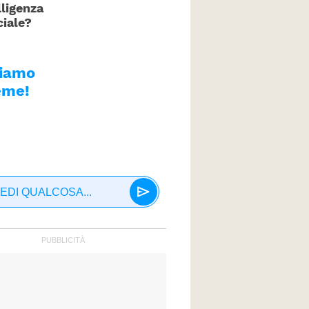
lligenza
ciale?
tiamo
eme!
EDI QUALCOSA...