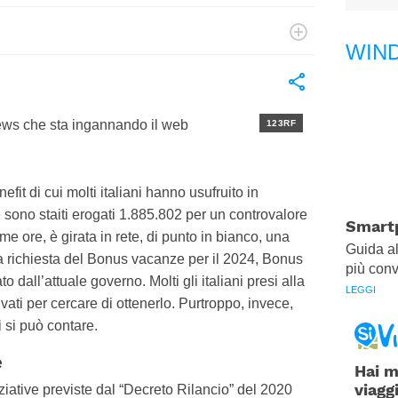
Kenya
Nuova
Zelanda
WIN
viaggiare e scoprire posti nuovi, a chi cerca
Papua
Nuova
Guinea
123RF
fit di cui molti italiani hanno usufruito in
e sono staiti erogati 1.885.802 per un controvalore
Smartp
me ore, è girata in rete, di punto in bianco, una
Guida al
la richiesta del Bonus vacanze per il 2024, Bonus
più con
o dall’attuale governo. Molti gli italiani presi alla
LEGGI
ivati per cercare di ottenerlo. Purtroppo, invece,
 si può contare.
e
Hai m
viagg
ziative previste dal “Decreto Rilancio” del 2020