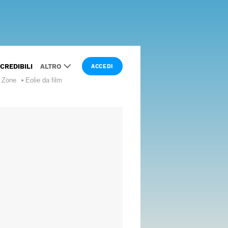
NCREDIBILI
ALTRO
ACCEDI
e Zone
Eolie da film
LUOGHI
DA
FILM
LUSSO
CURIOSITÀ
WANDERLUST
INTERVISTE
ESPERTI
I NOSTRI
SPECIALI