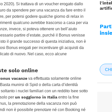
l'inte
io 2020). Si trattava di un voucher erogato dallo
artifi
uro da spendere per una vacanza da fare entro il
re, per potersi godere qualche giorno di relax in
altrimenti qualcuno avrebbe trascorso a casa per via
Par
nze, invece, si poteva ottenere un bell’aiuto
insi
sario partire d’estate, purché il Bonus venisse
Visto il grande successo di questa iniziativa, non è
rosi Bonus erogati per incentivare gli acquisti da
plicato di nuovo. Nel caso, ecco alcune
te solo online
CHI
Bonus vacanze
va effettuata solamente online
Basta munirsi di Spid o della carta d’identità
soltanto i nuclei familiari con un reddito Isee sotto
un soggiorno in Italia
 solo per
entro la fine
Bonus, la prenotazione della vacanza non può
quindi non è possibile prenotare né con Booking né