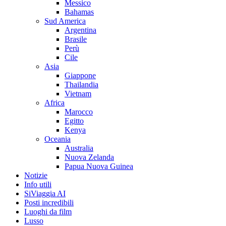
Messico
Bahamas
Sud America
Argentina
Brasile
Perù
Cile
Asia
Giappone
Thailandia
Vietnam
Africa
Marocco
Egitto
Kenya
Oceania
Australia
Nuova Zelanda
Papua Nuova Guinea
Notizie
Info utili
SiViaggia AI
Posti incredibili
Luoghi da film
Lusso