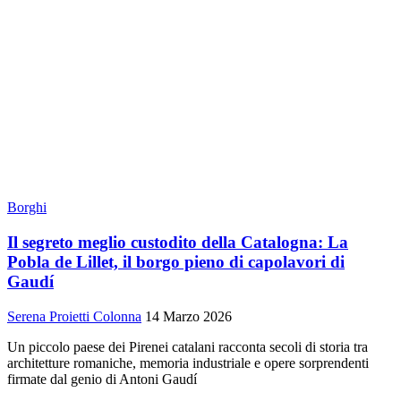
Borghi
Il segreto meglio custodito della Catalogna: La
Pobla de Lillet, il borgo pieno di capolavori di
Gaudí
Serena Proietti Colonna
14 Marzo 2026
Un piccolo paese dei Pirenei catalani racconta secoli di storia tra
architetture romaniche, memoria industriale e opere sorprendenti
firmate dal genio di Antoni Gaudí