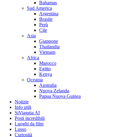
Bahamas
Sud America
Argentina
Brasile
Perù
Cile
Asia
Giappone
Thailandia
Vietnam
Africa
Marocco
Egitto
Kenya
Oceania
Australia
Nuova Zelanda
Papua Nuova Guinea
Notizie
Info utili
SiViaggia AI
Posti incredibili
Luoghi da film
Lusso
Curiosità