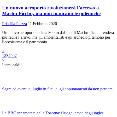
Un nuovo aeroporto rivoluzionerà l’accesso a
Machu Picchu, ma non mancano le polemiche
Priscilla Piazza
11 Febbraio 2026
Un nuovo aeroporto a circa 30 km dal sito di Machu Picchu renderà
più facile l’arrivo, ma gli ambientalisti e gli archeologi temono per
l’ecosistema e il patrimonio
<
1
2
3
4
5
6
7
>
I temi caldi
Sagre ed eventi di luglio in Sicilia, gli appuntamenti da non perdere
La BBC innamorata della Toscana: i luoghi amati dagli inglesi