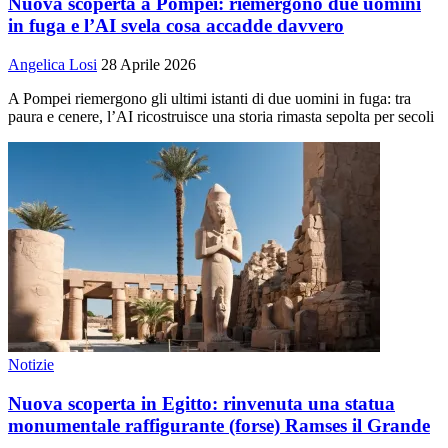
Nuova scoperta a Pompei: riemergono due uomini
in fuga e l’AI svela cosa accadde davvero
Angelica Losi
28 Aprile 2026
A Pompei riemergono gli ultimi istanti di due uomini in fuga: tra
paura e cenere, l’AI ricostruisce una storia rimasta sepolta per secoli
Notizie
Nuova scoperta in Egitto: rinvenuta una statua
monumentale raffigurante (forse) Ramses il Grande