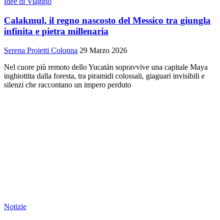
Idee di Viaggio
Calakmul, il regno nascosto del Messico tra giungla
infinita e pietra millenaria
Serena Proietti Colonna
29 Marzo 2026
Nel cuore più remoto dello Yucatán sopravvive una capitale Maya
inghiottita dalla foresta, tra piramidi colossali, giaguari invisibili e
silenzi che raccontano un impero perduto
Notizie