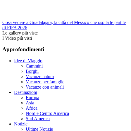
Cosa vedere a Guadalajara, la città del Messico che ospita le partite
di FIFA 2026
Le gallery più viste
I Video più visti
Approfondimenti
Idee di Viaggio
Cammini
Borghi
Vacanze natura
Vacanze per famiglie
Vacanze con animali
Destinazioni
Europa
Asia
Africa
Nord e Centro America
Sud America
Notizie
Ultime Notizie