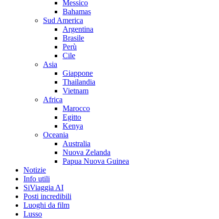
Messico
Bahamas
Sud America
Argentina
Brasile
Perù
Cile
Asia
Giappone
Thailandia
Vietnam
Africa
Marocco
Egitto
Kenya
Oceania
Australia
Nuova Zelanda
Papua Nuova Guinea
Notizie
Info utili
SiViaggia AI
Posti incredibili
Luoghi da film
Lusso