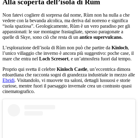
Alla scoperta dell’isola di Rùm
Non fatevi cogliere di sorpresa dal nome, Rùm non ha nulla a che
vedere con la bevanda alcolica, ma deriva dal norreno e significa
“isola spaziosa”. Geologicamente, Rùm è un vero paradiso per gli
appassionati: le sue montagne frastagliate, spesso paragonate a
quelle di Skye, sono ciò che resta di un
antico supervulcano.
L’esplorazione dell’isola di Rùm non può che partire da
Kinloch
,
l’unico villaggio che inverno è ancora più suggestivo: poche case, il
mare che entra nel
Loch Scresort
, e un’atmosfera fuori dal tempo.
Proprio qui svetta il celebre
Kinloch Castle
, un’eccentrica dimora
edoardiana che racconta sogni di grandezza industriale in mezzo alle
Ebridi
. Visitandolo, vi muovete tra saloni, dettagli lussuosi e storie
curiose, mentre fuori il paesaggio invernale crea un contrasto quasi
cinematografico.