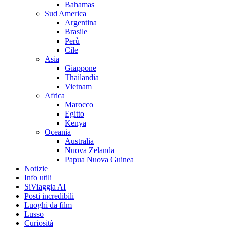
Bahamas
Sud America
Argentina
Brasile
Perù
Cile
Asia
Giappone
Thailandia
Vietnam
Africa
Marocco
Egitto
Kenya
Oceania
Australia
Nuova Zelanda
Papua Nuova Guinea
Notizie
Info utili
SiViaggia AI
Posti incredibili
Luoghi da film
Lusso
Curiosità