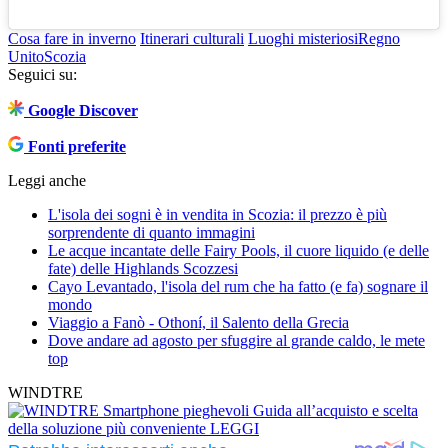
Cosa fare in inverno
Itinerari culturali
Luoghi misteriosi
Regno
Unito
Scozia
Seguici su:
Google Discover
Fonti preferite
Leggi anche
L'isola dei sogni è in vendita in Scozia: il prezzo è più
sorprendente di quanto immagini
Le acque incantate delle Fairy Pools, il cuore liquido (e delle
fate) delle Highlands Scozzesi
Cayo Levantado, l'isola del rum che ha fatto (e fa) sognare il
mondo
Viaggio a Fanò - Othoní, il Salento della Grecia
Dove andare ad agosto per sfuggire al grande caldo, le mete
top
WINDTRE
Smartphone pieghevoli
Guida all’acquisto e scelta
della soluzione più conveniente
LEGGI