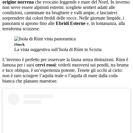
origine norrena
che evocano leggende e mare del Nord. In inverno
non serve essere alpinisti estremi: scegliete sentieri adatti alle
condizioni, camminate tra brughiere e valli ampie, e lasciatevi
sorprendere dai colori freddi delle rocce. Nelle giornate limpide, i
panorami si aprono fino alle
Ebridi Esterne
e, in lontananza, alla
terraferma scozzese.
iStock
La vista suggestiva sull’Isola di Rùm in Scozia
L’inverno è perfetto per osservare la fauna senza distrazioni. Rùm è
famosa per i suoi
cervi rossi
: vederli muoversi sui pendii, tra bruma
e luce obliqua, è un’esperienza potente. Tenete gli occhi al cielo:
non è raro scorgere l’aquila reale o l’aquila di mare dalla coda
bianca che planano maestose.