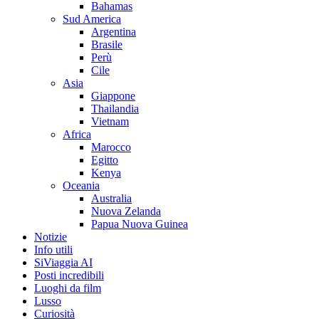
Bahamas
Sud America
Argentina
Brasile
Perù
Cile
Asia
Giappone
Thailandia
Vietnam
Africa
Marocco
Egitto
Kenya
Oceania
Australia
Nuova Zelanda
Papua Nuova Guinea
Notizie
Info utili
SiViaggia AI
Posti incredibili
Luoghi da film
Lusso
Curiosità