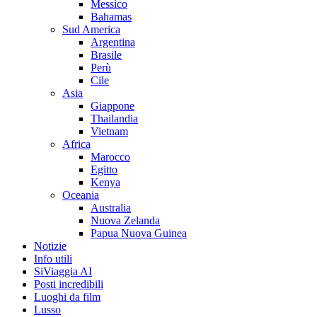
Messico
Bahamas
Sud America
Argentina
Brasile
Perù
Cile
Asia
Giappone
Thailandia
Vietnam
Africa
Marocco
Egitto
Kenya
Oceania
Australia
Nuova Zelanda
Papua Nuova Guinea
Notizie
Info utili
SiViaggia AI
Posti incredibili
Luoghi da film
Lusso