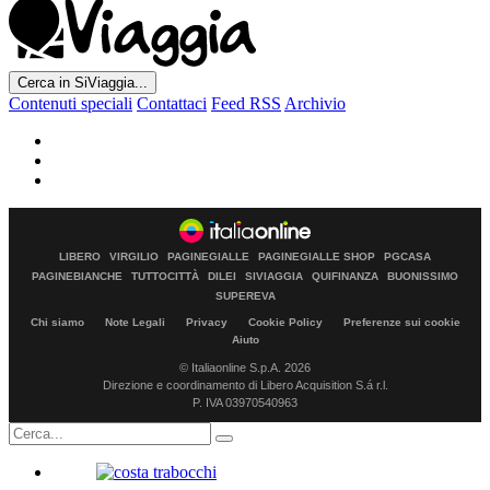
Cerca in SiViaggia...
Contenuti speciali
Contattaci
Feed RSS
Archivio
LIBERO
VIRGILIO
PAGINEGIALLE
PAGINEGIALLE SHOP
PGCASA
PAGINEBIANCHE
TUTTOCITTÀ
DILEI
SIVIAGGIA
QUIFINANZA
BUONISSIMO
SUPEREVA
Chi siamo
Note Legali
Privacy
Cookie Policy
Preferenze sui cookie
Aiuto
© Italiaonline S.p.A. 2026
Direzione e coordinamento di Libero Acquisition S.á r.l.
P. IVA 03970540963