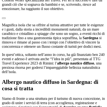
Content Writer specializzata nel Travel. Per lei il successo è fare da
grandi ciò che si sognava da bambini e se, scrivendo, riesce ad
emozionare, ha raggiunto il suo obiettivo.
Magnifica isola che sa offrire al turista attrattive per tutte le esigenze
e i gusti, dalla storia a incredibili monumenti naturali, da un mare
caraibico e cristallino a spiagge che sono un sogno, a eventi ricchi di
tradizione fino a una gastronomia tipica sopraffina, la
Sardegna
si
rinnova e rimane al passo con i tempi con l’obiettivo di vincere la
concorrenza e ottenere un flusso costante di turisti per dodici mesi.
In quest’ottica, soltanto nell’anno in corso, ha già finanziato ben 240
eventi e adesso è arrivata anche “l’idea in più”, presentata al TTG
Travel Experience 2023 di Rimini: l’
albergo nautico diffuso
, una
preziosa risorsa per godersi l’impareggiabile bellezza naturalistica
dell’isola.
Albergo nautico diffuso in Sardegna: di
cosa si tratta
Siamo di fronte a una struttura per il turismo di nuova concezione, in
grado di unire i servizi di terra (con accoglienza, registrazione e