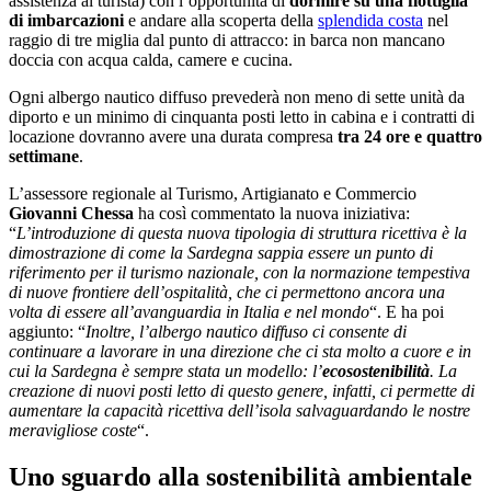
assistenza al turista) con l’opportunità di
dormire su una flottiglia
di imbarcazioni
e andare alla scoperta della
splendida costa
nel
raggio di tre miglia dal punto di attracco: in barca non mancano
doccia con acqua calda, camere e cucina.
Ogni albergo nautico diffuso prevederà non meno di sette unità da
diporto e un minimo di cinquanta posti letto in cabina e i contratti di
locazione dovranno avere una durata compresa
tra 24 ore e quattro
settimane
.
L’assessore regionale al Turismo, Artigianato e Commercio
Giovanni Chessa
ha così commentato la nuova iniziativa:
“
L’introduzione di questa nuova tipologia di struttura ricettiva è la
dimostrazione di come la Sardegna sappia essere un punto di
riferimento per il turismo nazionale, con la normazione tempestiva
di nuove frontiere dell’ospitalità, che ci permettono ancora una
volta di essere all’avanguardia in Italia e nel mondo
“. E ha poi
aggiunto: “
Inoltre, l’albergo nautico diffuso ci consente di
continuare a lavorare in una direzione che ci sta molto a cuore e in
cui la Sardegna è sempre stata un modello: l’
ecosostenibilità
. La
creazione di nuovi posti letto di questo genere, infatti, ci permette di
aumentare la capacità ricettiva dell’isola salvaguardando le nostre
meravigliose coste
“.
Uno sguardo alla sostenibilità ambientale