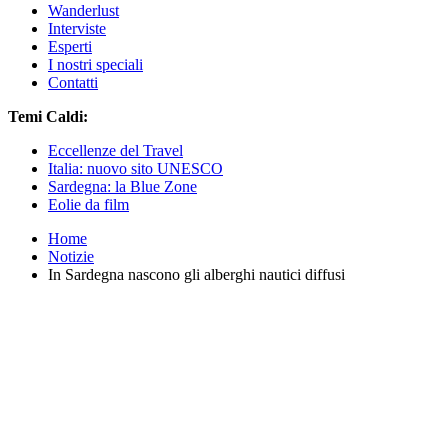
Wanderlust
Interviste
Esperti
I nostri speciali
Contatti
Temi Caldi:
Eccellenze del Travel
Italia: nuovo sito UNESCO
Sardegna: la Blue Zone
Eolie da film
Home
Notizie
In Sardegna nascono gli alberghi nautici diffusi