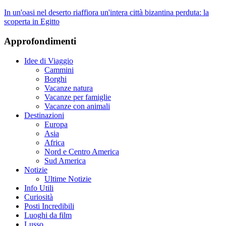
In un'oasi nel deserto riaffiora un'intera città bizantina perduta: la
scoperta in Egitto
Approfondimenti
Idee di Viaggio
Cammini
Borghi
Vacanze natura
Vacanze per famiglie
Vacanze con animali
Destinazioni
Europa
Asia
Africa
Nord e Centro America
Sud America
Notizie
Ultime Notizie
Info Utili
Curiosità
Posti Incredibili
Luoghi da film
Lusso