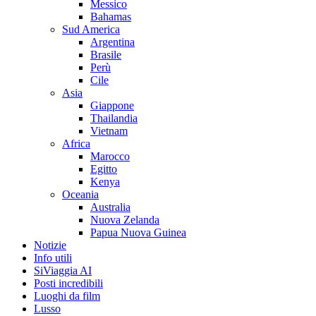
Messico
Bahamas
Sud America
Argentina
Brasile
Perù
Cile
Asia
Giappone
Thailandia
Vietnam
Africa
Marocco
Egitto
Kenya
Oceania
Australia
Nuova Zelanda
Papua Nuova Guinea
Notizie
Info utili
SiViaggia AI
Posti incredibili
Luoghi da film
Lusso