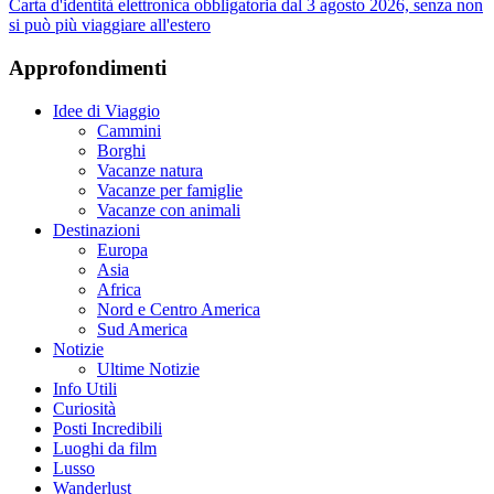
Carta d'identità elettronica obbligatoria dal 3 agosto 2026, senza non
si può più viaggiare all'estero
Approfondimenti
Idee di Viaggio
Cammini
Borghi
Vacanze natura
Vacanze per famiglie
Vacanze con animali
Destinazioni
Europa
Asia
Africa
Nord e Centro America
Sud America
Notizie
Ultime Notizie
Info Utili
Curiosità
Posti Incredibili
Luoghi da film
Lusso
Wanderlust