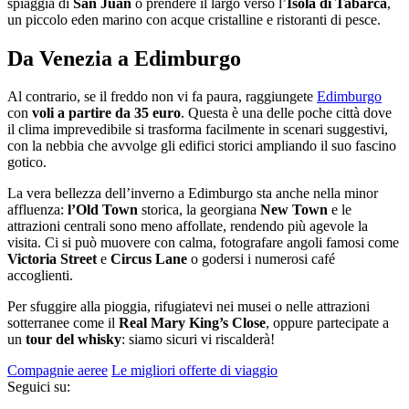
spiaggia di
San Juan
o prendere il largo verso l’
Isola di Tabarca
,
un piccolo eden marino con acque cristalline e ristoranti di pesce.
Da Venezia a Edimburgo
Al contrario, se il freddo non vi fa paura, raggiungete
Edimburgo
con
voli a partire da 35 euro
. Questa è una delle poche città dove
il clima imprevedibile si trasforma facilmente in scenari suggestivi,
con la nebbia che avvolge gli edifici storici ampliando il suo fascino
gotico.
La vera bellezza dell’inverno a Edimburgo sta anche nella minor
affluenza:
l’Old Town
storica, la georgiana
New Town
e le
attrazioni centrali sono meno affollate, rendendo più agevole la
visita. Ci si può muovere con calma, fotografare angoli famosi come
Victoria Street
e
Circus Lane
o godersi i numerosi café
accoglienti.
Per sfuggire alla pioggia, rifugiatevi nei musei o nelle attrazioni
sotterranee come il
Real Mary King’s Close
, oppure partecipate a
un
tour del whisky
: siamo sicuri vi riscalderà!
Compagnie aeree
Le migliori offerte di viaggio
Seguici su: