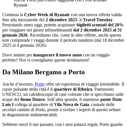
Ryanair
Continua la
Cyber Week di Ryanair
con una nuova offerta valida
fino alla mezzanotte del
2 dicembre 2025
: il
Travel Tuesday
.
Prenotando entro oggi, potrete acquistare
biglietti scontati del 20%
per viaggiare nei giorni infrasettimanali
dal 2 dicembre 2025 al 31
gennaio 2026
. Ricordiamo che, come le altre offerte, anche questa
non comprende i viaggi durante il periodo natalizio (dal 18 dicembre
2025 al 4 gennaio 2026).
Dove andare per
inaugurare il nuovo anno
con un viaggio
perfetto? Noi vi consigliamo queste destinazioni!
Da Milano Bergamo a Porto
Anche d’inverno,
Porto
offre un’esperienza di viaggio irresistibile. Il
cuore pulsante della città è il
quartiere di Ribeira
, Patrimonio
UNESCO, un caleidoscopio di case colorate che si specchiano sulle
acque del
fiume Douro
. Sull’altra sponda, il maestoso
ponte Dom
Luís I
collega al quartiere di
Vila Nova de Gaia
, custode delle
secolari cantine di Porto, pronte a svelare i segreti di questo nettare
in degustazioni indimenticabili.
Sebbene onori il suo passato, con i suoi palazzi regali, Porto guarda