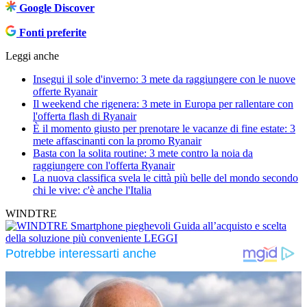
Google Discover
Fonti preferite
Leggi anche
Insegui il sole d'inverno: 3 mete da raggiungere con le nuove
offerte Ryanair
Il weekend che rigenera: 3 mete in Europa per rallentare con
l'offerta flash di Ryanair
È il momento giusto per prenotare le vacanze di fine estate: 3
mete affascinanti con la promo Ryanair
Basta con la solita routine: 3 mete contro la noia da
raggiungere con l'offerta Ryanair
La nuova classifica svela le città più belle del mondo secondo
chi le vive: c'è anche l'Italia
WINDTRE
Smartphone pieghevoli
Guida all’acquisto e scelta
della soluzione più conveniente
LEGGI