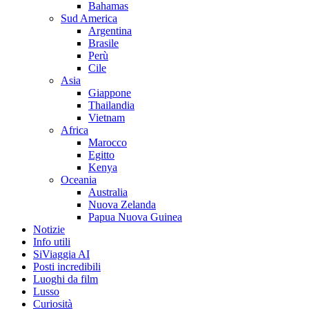
Bahamas
Sud America
Argentina
Brasile
Perù
Cile
Asia
Giappone
Thailandia
Vietnam
Africa
Marocco
Egitto
Kenya
Oceania
Australia
Nuova Zelanda
Papua Nuova Guinea
Notizie
Info utili
SiViaggia AI
Posti incredibili
Luoghi da film
Lusso
Curiosità