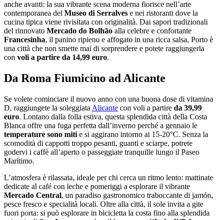
anche avanti: la sua vibrante scena moderna fiorisce nell’arte
contemporanea del
Museo di Serralves
e nei ristoranti dove la
cucina tipica viene rivisitata con originalità. Dai sapori tradizionali
del rinnovato
Mercado do Bolhão
alla celebre e confortante
Francesinha
, il panino ripieno e affogato in una ricca salsa, Porto è
una città che non smette mai di sorprendere e potete raggiungerla
con
voli a partire da 14,99 euro
.
Da Roma Fiumicino ad Alicante
Se volete cominciare il nuovo anno con una buona dose di vitamina
D, raggiungete la soleggiata
Alicante
con voli a partire
da 39,99
euro
. Lontano dalla folla estiva, questa splendida città della Costa
Blanca offre una fuga perfetta dall’inverno perché a gennaio le
temperature sono miti
e si aggirano intorno ai 15-20°C. Senza la
scomodità di cappotti troppo pesanti, guanti e sciarpe, potrete
godervi i caffè all’aperto o passeggiate tranquille lungo il Paseo
Marítimo.
L’atmosfera è rilassata, ideale per chi cerca un ritmo lento: mattinate
dedicate al café con leche e pomeriggi a esplorare il vibrante
Mercado Central
, un paradiso gastronomico traboccante di jamón,
pesce fresco e specialità locali. Oltre alla città, il sole invita a gite
fuori porta: si può esplorare in bicicletta la costa fino alla splendida