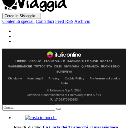
Cerca in SiViaggia...
Contenuti speciali
Contattaci
Feed RSS
Archivio
LIBERO
VIRGILIO
PAGINEGIALLE
PAGINEGIALLE SHOP
PGCASA
PAGINEBIANCHE
TUTTOCITTÀ
DILEI
SIVIAGGIA
QUIFINANZA
BUONISSIMO
SUPEREVA
Chi siamo
Note Legali
Privacy
Cookie Policy
Preferenze sui cookie
Aiuto
© Italiaonline S.p.A. 2026
Direzione e coordinamento di Libero Acquisition S.á r.l.
P. IVA 03970540963
Idee di Viaggio
La Costa dei Trabocchi, il meraviglioso