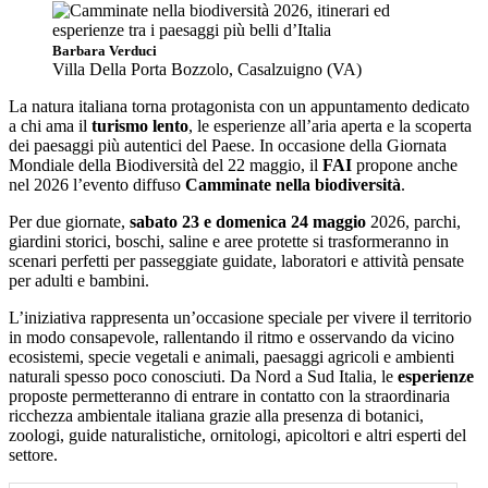
Barbara Verduci
Villa Della Porta Bozzolo, Casalzuigno (VA)
La natura italiana torna protagonista con un appuntamento dedicato
a chi ama il
turismo lento
, le esperienze all’aria aperta e la scoperta
dei paesaggi più autentici del Paese. In occasione della Giornata
Mondiale della Biodiversità del 22 maggio, il
FAI
propone anche
nel 2026 l’evento diffuso
Camminate nella biodiversità
.
Per due giornate,
sabato 23 e domenica 24 maggio
2026, parchi,
giardini storici, boschi, saline e aree protette si trasformeranno in
scenari perfetti per passeggiate guidate, laboratori e attività pensate
per adulti e bambini.
L’iniziativa rappresenta un’occasione speciale per vivere il territorio
in modo consapevole, rallentando il ritmo e osservando da vicino
ecosistemi, specie vegetali e animali, paesaggi agricoli e ambienti
naturali spesso poco conosciuti. Da Nord a Sud Italia, le
esperienze
proposte permetteranno di entrare in contatto con la straordinaria
ricchezza ambientale italiana grazie alla presenza di botanici,
zoologi, guide naturalistiche, ornitologi, apicoltori e altri esperti del
settore.