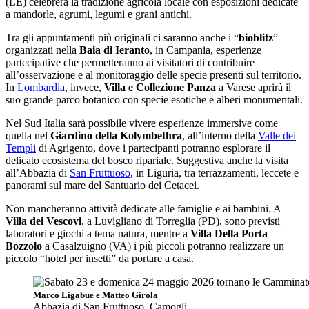
(LE) celebrerà la tradizione agricola locale con esposizioni dedicate
a mandorle, agrumi, legumi e grani antichi.
Tra gli appuntamenti più originali ci saranno anche i “
bioblitz
”
organizzati nella
Baia di Ieranto
, in Campania, esperienze
partecipative che permetteranno ai visitatori di contribuire
all’osservazione e al monitoraggio delle specie presenti sul territorio.
In
Lombardia
, invece,
Villa e Collezione Panza
a Varese aprirà il
suo grande parco botanico con specie esotiche e alberi monumentali.
Nel Sud Italia sarà possibile vivere esperienze immersive come
quella nel
Giardino della Kolymbethra
, all’interno della
Valle dei
Templi
di Agrigento, dove i partecipanti potranno esplorare il
delicato ecosistema del bosco ripariale. Suggestiva anche la visita
all’Abbazia di
San Fruttuoso
, in Liguria, tra terrazzamenti, leccete e
panorami sul mare del Santuario dei Cetacei.
Non mancheranno attività dedicate alle famiglie e ai bambini. A
Villa dei Vescovi
, a Luvigliano di Torreglia (PD), sono previsti
laboratori e giochi a tema natura, mentre a
Villa Della Porta
Bozzolo
a Casalzuigno (VA) i più piccoli potranno realizzare un
piccolo “hotel per insetti” da portare a casa.
Marco Ligabue e Matteo Girola
Abbazia di San Fruttuoso, Camogli