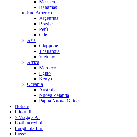
Messico
Bahamas
Sud America
Argentina
Brasile
Perù
Cile
Asia
Giappone
Thailandia
Vietnam
Africa
Marocco
Egitto
Kenya
Oceania
Australia
Nuova Zelanda
Papua Nuova Guinea
Notizie
Info utili
SiViaggia AI
Posti incredibili
Luoghi da film
Lusso