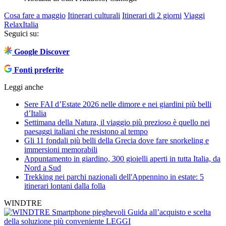
Cosa fare a maggio
Itinerari culturali
Itinerari di 2 giorni
Viaggi
Relax
Italia
Seguici su:
Google Discover
Fonti preferite
Leggi anche
Sere FAI d’Estate 2026 nelle dimore e nei giardini più belli
d’Italia
Settimana della Natura, il viaggio più prezioso è quello nei
paesaggi italiani che resistono al tempo
Gli 11 fondali più belli della Grecia dove fare snorkeling e
immersioni memorabili
Appuntamento in giardino, 300 gioielli aperti in tutta Italia, da
Nord a Sud
Trekking nei parchi nazionali dell'Appennino in estate: 5
itinerari lontani dalla folla
WINDTRE
Smartphone pieghevoli
Guida all’acquisto e scelta
della soluzione più conveniente
LEGGI