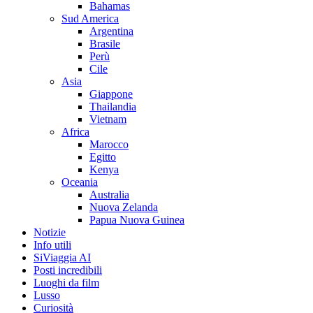
Bahamas
Sud America
Argentina
Brasile
Perù
Cile
Asia
Giappone
Thailandia
Vietnam
Africa
Marocco
Egitto
Kenya
Oceania
Australia
Nuova Zelanda
Papua Nuova Guinea
Notizie
Info utili
SiViaggia AI
Posti incredibili
Luoghi da film
Lusso
Curiosità