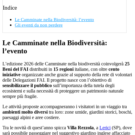
Indice
Le Camminate nella Biodiversità: l’evento
Gli eventi da non perdere
Le Camminate nella Biodiversità:
l’evento
L’edizione 2026 delle Camminate nella biodiversità coinvolgerà
25
Beni del FAI
distribuiti in
15 regioni
italiane, con oltre
cento
iniziative
organizzate anche grazie al supporto della rete di volontari
delle Delegazioni FAI. Il progetto nasce con l’obiettivo di
sensibilizzare il pubblico
sull’importanza della tutela degli
ecosistemi e sulla necessità di proteggere un patrimonio naturale
sempre più fragile.
Le attività proposte accompagneranno i visitatori in un viaggio tra
ambienti molto diversi
tra loro: zone umide, giardini storici, boschi,
paesaggi alpini e aree costiere.
Tra le novità di quest’anno spicca
Villa Rezzola
, a
Lerici
(SP), dove
sarà possibile passeggiare nel suggestivo giardino inglese affacciato