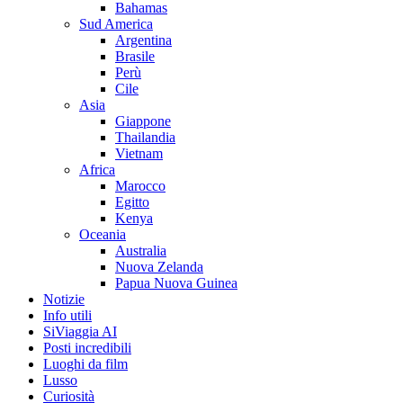
Bahamas
Sud America
Argentina
Brasile
Perù
Cile
Asia
Giappone
Thailandia
Vietnam
Africa
Marocco
Egitto
Kenya
Oceania
Australia
Nuova Zelanda
Papua Nuova Guinea
Notizie
Info utili
SiViaggia AI
Posti incredibili
Luoghi da film
Lusso
Curiosità