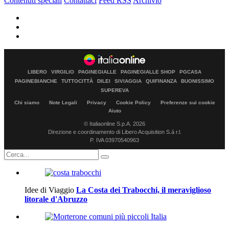
Contenuti speciali
Contattaci
Feed RSS
Archivio
LIBERO
VIRGILIO
PAGINEGIALLE
PAGINEGIALLE SHOP
PGCASA
PAGINEBIANCHE
TUTTOCITTÀ
DILEI
SIVIAGGIA
QUIFINANZA
BUONISSIMO
SUPEREVA
Chi siamo
Note Legali
Privacy
Cookie Policy
Preferenze sui cookie
Aiuto
© Italiaonline S.p.A. 2026
Direzione e coordinamento di Libero Acquisition S.á r.l.
P. IVA 03970540963
Idee di Viaggio
La Costa dei Trabocchi, il meraviglioso
litorale d'Abruzzo