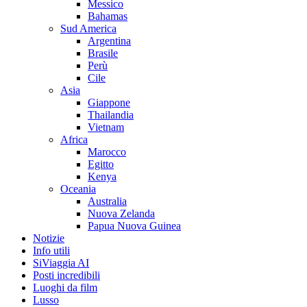
Messico
Bahamas
Sud America
Argentina
Brasile
Perù
Cile
Asia
Giappone
Thailandia
Vietnam
Africa
Marocco
Egitto
Kenya
Oceania
Australia
Nuova Zelanda
Papua Nuova Guinea
Notizie
Info utili
SiViaggia AI
Posti incredibili
Luoghi da film
Lusso