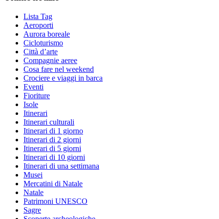
Lista Tag
Aeroporti
Aurora boreale
Cicloturismo
Città d’arte
Compagnie aeree
Cosa fare nel weekend
Crociere e viaggi in barca
Eventi
Fioriture
Isole
Itinerari
Itinerari culturali
Itinerari di 1 giorno
Itinerari di 2 giorni
Itinerari di 5 giorni
Itinerari di 10 giorni
Itinerari di una settimana
Musei
Mercatini di Natale
Natale
Patrimoni UNESCO
Sagre
Scoperte archeologiche