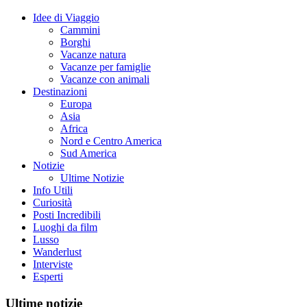
Idee di Viaggio
Cammini
Borghi
Vacanze natura
Vacanze per famiglie
Vacanze con animali
Destinazioni
Europa
Asia
Africa
Nord e Centro America
Sud America
Notizie
Ultime Notizie
Info Utili
Curiosità
Posti Incredibili
Luoghi da film
Lusso
Wanderlust
Interviste
Esperti
Ultime notizie