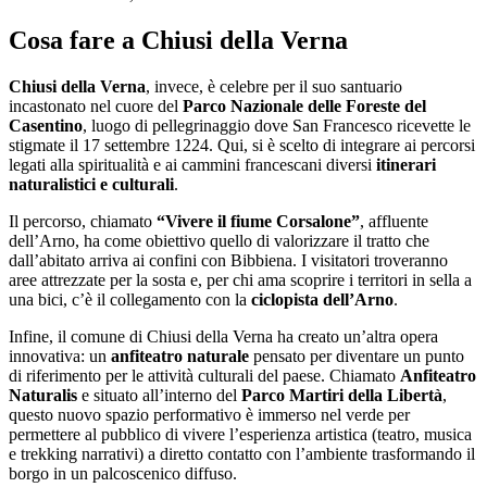
Cosa fare a Chiusi della Verna
Chiusi della Verna
, invece, è celebre per il suo santuario
incastonato nel cuore del
Parco Nazionale delle Foreste del
Casentino
, luogo di pellegrinaggio dove San Francesco ricevette le
stigmate il 17 settembre 1224. Qui, si è scelto di integrare ai percorsi
legati alla spiritualità e ai cammini francescani diversi
itinerari
naturalistici e culturali
.
Il percorso, chiamato
“Vivere il fiume Corsalone”
, affluente
dell’Arno, ha come obiettivo quello di valorizzare il tratto che
dall’abitato arriva ai confini con Bibbiena. I visitatori troveranno
aree attrezzate per la sosta e, per chi ama scoprire i territori in sella a
una bici, c’è il collegamento con la
ciclopista dell’Arno
.
Infine, il comune di Chiusi della Verna ha creato un’altra opera
innovativa: un
anfiteatro naturale
pensato per diventare un punto
di riferimento per le attività culturali del paese. Chiamato
Anfiteatro
Naturalis
e situato all’interno del
Parco Martiri della Libertà
,
questo nuovo spazio performativo è immerso nel verde per
permettere al pubblico di vivere l’esperienza artistica (teatro, musica
e trekking narrativi) a diretto contatto con l’ambiente trasformando il
borgo in un palcoscenico diffuso.