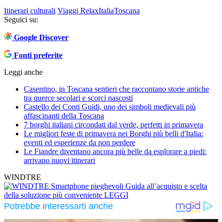
Itinerari culturali
Viaggi Relax
Italia
Toscana
Seguici su:
Google Discover
Fonti preferite
Leggi anche
Casentino, in Toscana sentieri che raccontano storie antiche
tra querce secolari e scorci nascosti
Castello dei Conti Guidi, uno dei simboli medievali più
affascinanti della Toscana
7 borghi italiani circondati dal verde, perfetti in primavera
Le migliori feste di primavera nei Borghi più belli d'Italia:
eventi ed esperienze da non perdere
Le Fiandre diventano ancora più belle da esplorare a piedi:
arrivano nuovi itinerari
WINDTRE
Smartphone pieghevoli
Guida all’acquisto e scelta
della soluzione più conveniente
LEGGI