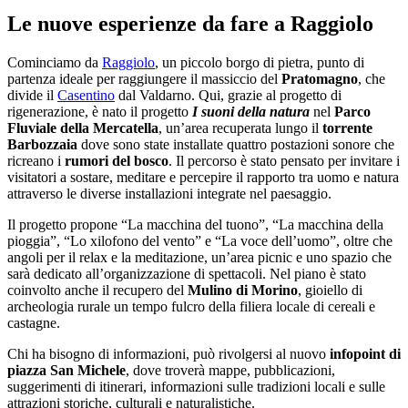
Le nuove esperienze da fare a Raggiolo
Cominciamo da
Raggiolo
, un piccolo borgo di pietra, punto di
partenza ideale per raggiungere il massiccio del
Pratomagno
, che
divide il
Casentino
dal Valdarno. Qui, grazie al progetto di
rigenerazione, è nato il progetto
I suoni della natura
nel
Parco
Fluviale della Mercatella
, un’area recuperata lungo il
torrente
Barbozzaia
dove sono state installate quattro postazioni sonore che
ricreano i
rumori del bosco
. Il percorso è stato pensato per invitare i
visitatori a sostare, meditare e percepire il rapporto tra uomo e natura
attraverso le diverse installazioni integrate nel paesaggio.
Il progetto propone “La macchina del tuono”, “La macchina della
pioggia”, “Lo xilofono del vento” e “La voce dell’uomo”, oltre che
angoli per il relax e la meditazione, un’area picnic e uno spazio che
sarà dedicato all’organizzazione di spettacoli. Nel piano è stato
coinvolto anche il recupero del
Mulino di Morino
, gioiello di
archeologia rurale un tempo fulcro della filiera locale di cereali e
castagne.
Chi ha bisogno di informazioni, può rivolgersi al nuovo
infopoint di
piazza San Michele
, dove troverà mappe, pubblicazioni,
suggerimenti di itinerari, informazioni sulle tradizioni locali e sulle
attrazioni storiche, culturali e naturalistiche.