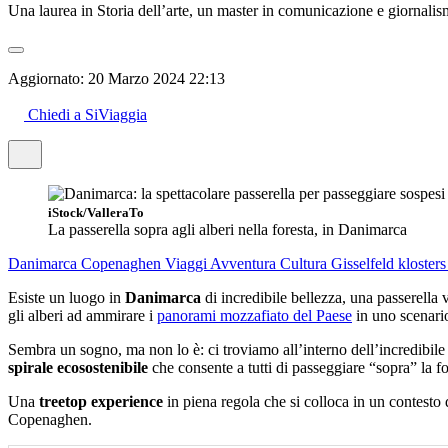
Una laurea in Storia dell’arte, un master in comunicazione e giornalism
Aggiornato:
20 Marzo 2024 22:13
Chiedi a SiViaggia
iStock/ValleraTo
La passerella sopra agli alberi nella foresta, in Danimarca
Danimarca
Copenaghen
Viaggi Avventura
Cultura
Gisselfeld kloster
Esiste un luogo in
Danimarca
di incredibile bellezza, una passerella v
gli alberi ad ammirare i
panorami mozzafiato del Paese
in uno scenari
Sembra un sogno, ma non lo è: ci troviamo all’interno dell’incredibile
spirale ecosostenibile
che consente a tutti di passeggiare “sopra” la fo
Una
treetop experience
in piena regola che si colloca in un contesto 
Copenaghen.