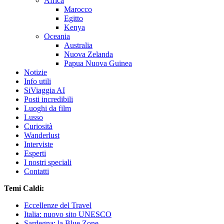
Africa
Marocco
Egitto
Kenya
Oceania
Australia
Nuova Zelanda
Papua Nuova Guinea
Notizie
Info utili
SiViaggia AI
Posti incredibili
Luoghi da film
Lusso
Curiosità
Wanderlust
Interviste
Esperti
I nostri speciali
Contatti
Temi Caldi:
Eccellenze del Travel
Italia: nuovo sito UNESCO
Sardegna: la Blue Zone