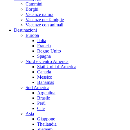
Cammini
Borghi
Vacanze natura
Vacanze per famiglie
Vacanze con animali
Destinazioni
Europa
Italia
Francia
Regno Unito
Spagna
Nord e Centro America
Stati Uniti d’America
Canada
Messico
Bahamas
Sud America
Argentina
Brasile
Perù
Cile
Asia
Giappone
Thailandia
Vietnam