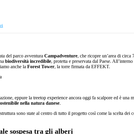
ri
zata del parco avventura
Campadventure
, che ricopre un’area di circa
una
biodiversità incredibile
, protetta e preservata dal Paese. All’interno 
oviamo anche la
Forest Tower
, la torre firmata da EFFEKT.
zazione, eppure la treetop experience ancora oggi fa scalpore ed è una me
ostenibile nella natura danese
.
struttura sono state al centro di tutto il progetto così come la scelta dei 
le sospesa tra gli alberi