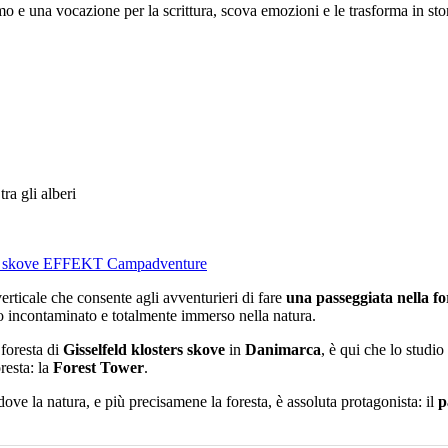
o e una vocazione per la scrittura, scova emozioni e le trasforma in stor
s skove
EFFEKT
Campadventure
erticale che consente agli avventurieri di fare
una passeggiata nella fo
o incontaminato e totalmente immerso nella natura.
 foresta di
Gisselfeld klosters skove
in
Danimarca
, è qui che lo studi
resta: la
Forest Tower
.
dove la natura, e più precisamene la foresta, è assoluta protagonista: il
p