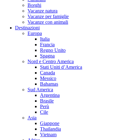
Borghi
Vacanze natura
Vacanze per famiglie
Vacanze con animali
Destinazioni
Europa
Italia
Francia
Regno Unito
Spagna
Nord e Centro America
Stati Uniti d’America
Canada
Messico
Bahamas
Sud America
Argentina
Brasile
Perù
Cile
Asia
Giappone
Thailandia
Vietnam