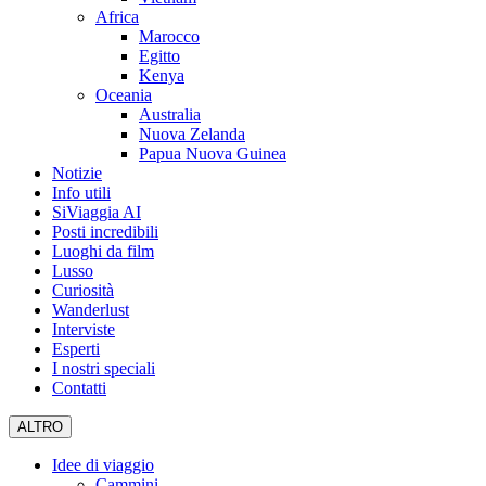
Africa
Marocco
Egitto
Kenya
Oceania
Australia
Nuova Zelanda
Papua Nuova Guinea
Notizie
Info utili
SiViaggia AI
Posti incredibili
Luoghi da film
Lusso
Curiosità
Wanderlust
Interviste
Esperti
I nostri speciali
Contatti
ALTRO
Idee di viaggio
Cammini