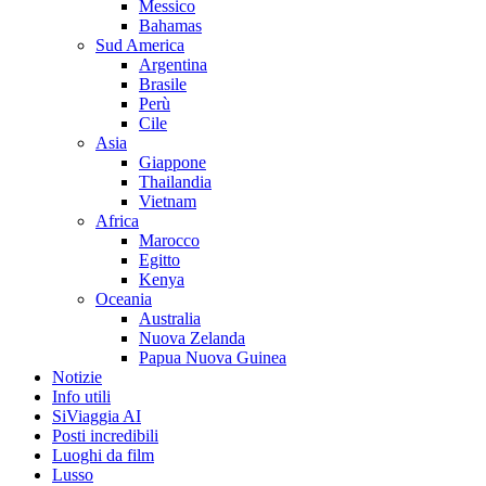
Messico
Bahamas
Sud America
Argentina
Brasile
Perù
Cile
Asia
Giappone
Thailandia
Vietnam
Africa
Marocco
Egitto
Kenya
Oceania
Australia
Nuova Zelanda
Papua Nuova Guinea
Notizie
Info utili
SiViaggia AI
Posti incredibili
Luoghi da film
Lusso