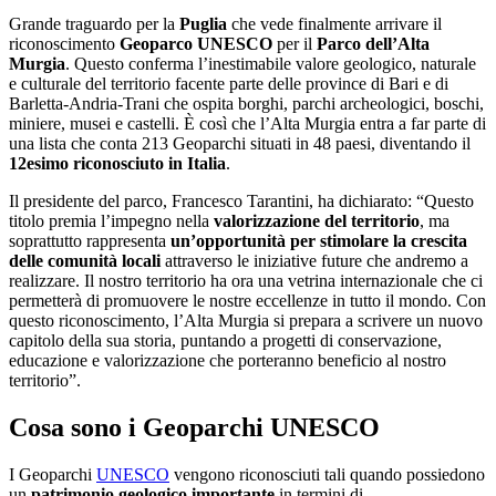
Grande traguardo per la
Puglia
che vede finalmente arrivare il
riconoscimento
Geoparco UNESCO
per il
Parco dell’Alta
Murgia
. Questo conferma l’inestimabile valore geologico, naturale
e culturale del territorio facente parte delle province di Bari e di
Barletta-Andria-Trani che ospita borghi, parchi archeologici, boschi,
miniere, musei e castelli. È così che l’Alta Murgia entra a far parte di
una lista che conta 213 Geoparchi situati in 48 paesi, diventando il
12esimo riconosciuto in Italia
.
Il presidente del parco, Francesco Tarantini, ha dichiarato: “Questo
titolo premia l’impegno nella
valorizzazione del territorio
, ma
soprattutto rappresenta
un’opportunità per stimolare la crescita
delle comunità locali
attraverso le iniziative future che andremo a
realizzare. Il nostro territorio ha ora una vetrina internazionale che ci
permetterà di promuovere le nostre eccellenze in tutto il mondo. Con
questo riconoscimento, l’Alta Murgia si prepara a scrivere un nuovo
capitolo della sua storia, puntando a progetti di conservazione,
educazione e valorizzazione che porteranno beneficio al nostro
territorio”.
Cosa sono i Geoparchi UNESCO
I Geoparchi
UNESCO
vengono riconosciuti tali quando possiedono
un
patrimonio geologico importante
in termini di