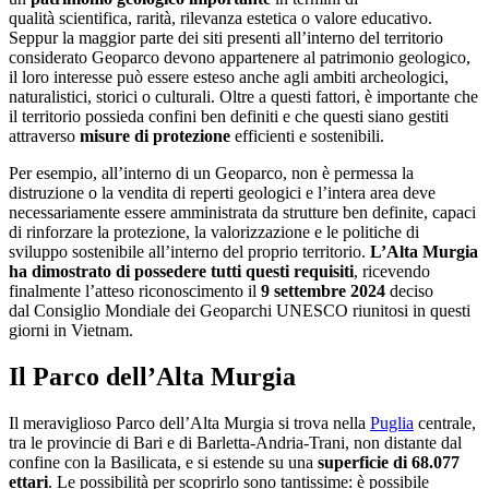
qualità scientifica, rarità, rilevanza estetica o valore educativo.
Seppur la maggior parte dei siti presenti all’interno del territorio
considerato Geoparco devono appartenere al patrimonio geologico,
il loro interesse può essere esteso anche agli ambiti archeologici,
naturalistici, storici o culturali. Oltre a questi fattori, è importante che
il territorio possieda confini ben definiti e che questi siano gestiti
attraverso
misure di protezione
efficienti e sostenibili.
Per esempio, all’interno di un Geoparco, non è permessa la
distruzione o la vendita di reperti geologici e l’intera area deve
necessariamente essere amministrata da strutture ben definite, capaci
di rinforzare la protezione, la valorizzazione e le politiche di
sviluppo sostenibile all’interno del proprio territorio.
L’Alta Murgia
ha dimostrato di possedere tutti questi requisiti
, ricevendo
finalmente l’atteso riconoscimento il
9 settembre 2024
deciso
dal Consiglio Mondiale dei Geoparchi UNESCO riunitosi in questi
giorni in Vietnam.
Il Parco dell’Alta Murgia
Il meraviglioso Parco dell’Alta Murgia si trova nella
Puglia
centrale,
tra le provincie di Bari e di Barletta-Andria-Trani, non distante dal
confine con la Basilicata, e si estende su una
superficie di 68.077
ettari
. Le possibilità per scoprirlo sono tantissime: è possibile