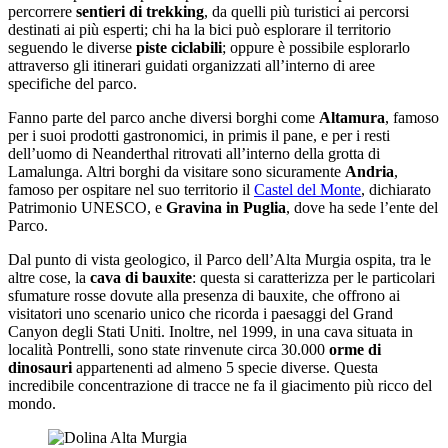
percorrere
sentieri di trekking
, da quelli più turistici ai percorsi
destinati ai più esperti; chi ha la bici può esplorare il territorio
seguendo le diverse
piste ciclabili
; oppure è possibile esplorarlo
attraverso gli itinerari guidati organizzati all’interno di aree
specifiche del parco.
Fanno parte del parco anche diversi borghi come
Altamura
, famoso
per i suoi prodotti gastronomici, in primis il pane, e per i resti
dell’uomo di Neanderthal ritrovati all’interno della grotta di
Lamalunga. Altri borghi da visitare sono sicuramente
Andria
,
famoso per ospitare nel suo territorio il
Castel del Monte
, dichiarato
Patrimonio UNESCO, e
Gravina in Puglia
, dove ha sede l’ente del
Parco.
Dal punto di vista geologico, il Parco dell’Alta Murgia ospita, tra le
altre cose, la
cava di bauxite
: questa si caratterizza per le particolari
sfumature rosse dovute alla presenza di bauxite, che offrono ai
visitatori uno scenario unico che ricorda i paesaggi del Grand
Canyon degli Stati Uniti. Inoltre, nel 1999, in una cava situata in
località Pontrelli, sono state rinvenute circa 30.000
orme di
dinosauri
appartenenti ad almeno 5 specie diverse. Questa
incredibile concentrazione di tracce ne fa il giacimento più ricco del
mondo.