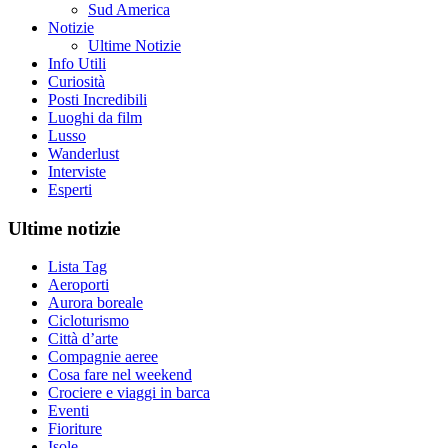
Sud America
Notizie
Ultime Notizie
Info Utili
Curiosità
Posti Incredibili
Luoghi da film
Lusso
Wanderlust
Interviste
Esperti
Ultime notizie
Lista Tag
Aeroporti
Aurora boreale
Cicloturismo
Città d’arte
Compagnie aeree
Cosa fare nel weekend
Crociere e viaggi in barca
Eventi
Fioriture
Isole