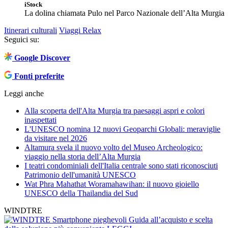
iStock
La dolina chiamata Pulo nel Parco Nazionale dell’Alta Murgia
Itinerari culturali
Viaggi Relax
Seguici su:
Google Discover
Fonti preferite
Leggi anche
Alla scoperta dell'Alta Murgia tra paesaggi aspri e colori
inaspettati
L'UNESCO nomina 12 nuovi Geoparchi Globali: meraviglie
da visitare nel 2026
Altamura svela il nuovo volto del Museo Archeologico:
viaggio nella storia dell’Alta Murgia
I teatri condominiali dell'Italia centrale sono stati riconosciuti
Patrimonio dell'umanità UNESCO
Wat Phra Mahathat Woramahawihan: il nuovo gioiello
UNESCO della Thailandia del Sud
WINDTRE
Smartphone pieghevoli
Guida all’acquisto e scelta