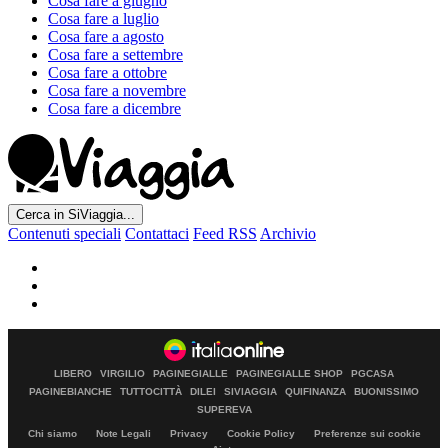
Cosa fare a giugno
Cosa fare a luglio
Cosa fare a agosto
Cosa fare a settembre
Cosa fare a ottobre
Cosa fare a novembre
Cosa fare a dicembre
Cerca in SiViaggia...
Contenuti speciali
Contattaci
Feed RSS
Archivio
LIBERO
VIRGILIO
PAGINEGIALLE
PAGINEGIALLE SHOP
PGCASA
PAGINEBIANCHE
TUTTOCITTÀ
DILEI
SIVIAGGIA
QUIFINANZA
BUONISSIMO
SUPEREVA
Chi siamo
Note Legali
Privacy
Cookie Policy
Preferenze sui cookie