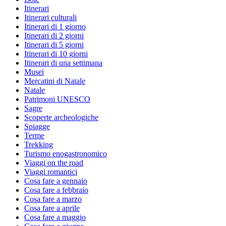
Itinerari
Itinerari culturali
Itinerari di 1 giorno
Itinerari di 2 giorni
Itinerari di 5 giorni
Itinerari di 10 giorni
Itinerari di una settimana
Musei
Mercatini di Natale
Natale
Patrimoni UNESCO
Sagre
Scoperte archeologiche
Spiagge
Terme
Trekking
Turismo enogastronomico
Viaggi on the road
Viaggi romantici
Cosa fare a gennaio
Cosa fare a febbraio
Cosa fare a marzo
Cosa fare a aprile
Cosa fare a maggio