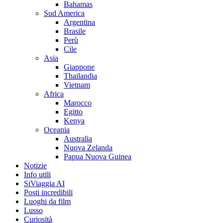
Bahamas
Sud America
Argentina
Brasile
Perù
Cile
Asia
Giappone
Thailandia
Vietnam
Africa
Marocco
Egitto
Kenya
Oceania
Australia
Nuova Zelanda
Papua Nuova Guinea
Notizie
Info utili
SiViaggia AI
Posti incredibili
Luoghi da film
Lusso
Curiosità