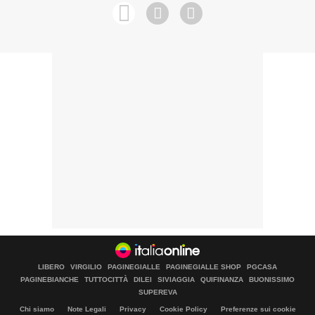
LIBERO
VIRGILIO
PAGINEGIALLE
PAGINEGIALLE SHOP
PGCASA
PAGINEBIANCHE
TUTTOCITTÀ
DILEI
SIVIAGGIA
QUIFINANZA
BUONISSIMO
SUPEREVA
Chi siamo
Note Legali
Privacy
Cookie Policy
Preferenze sui cookie