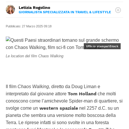
Letizia Rogolino
GIORNALISTA SPECIALIZZATA IN TRAVEL & LIFESTYLE
LINKEDIN
Giornalista, cinefila e anima vagabonda. Ama scrivere di
FACEBOOK
cinema e viaggi, le sue due più grandi passioni da
INSTAGRAM
Pubblicato:
27 Marzo 2025 09:18
sempre. Toglietele tutto ma non i road movie, i dolci e il
mare.
Ufficio stampa/iStock
Le location del film Chaos Walking
Il film
Chaos Walking
, diretto da Doug Liman e
Tom Holland
interpretato dal giovane attore
che molti
conoscono come l’amichevole Spider-man di quartiere, si
western spaziale
svolge come un
nel 2257 d.C. su un
pianeta che sembra una versione molto boscosa della
Terra. Le riprese infatti si sono svolte in una foresta