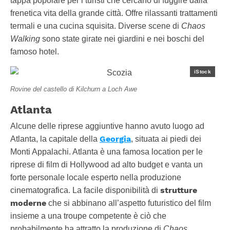
tappa popolare per i turisti che cercano di fuggire dalla
frenetica vita della grande città. Offre rilassanti trattamenti
termali e una cucina squisita. Diverse scene di
Chaos
Walking
sono state girate nei giardini e nei boschi del
famoso hotel.
iStock
Rovine del castello di Kilchurn a Loch Awe
Atlanta
Alcune delle riprese aggiuntive hanno avuto luogo ad
Georgia
Atlanta, la capitale della
, situata ai piedi dei
Monti Appalachi. Atlanta è una famosa location per le
riprese di film di Hollywood ad alto budget e vanta un
forte personale locale esperto nella produzione
strutture
cinematografica. La facile disponibilità di
moderne
che si abbinano all’aspetto futuristico del film
insieme a una troupe competente è ciò che
probabilmente ha attratto la produzione di
Chaos