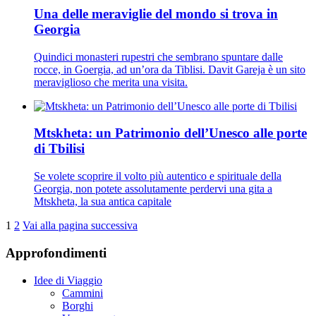
Una delle meraviglie del mondo si trova in
Georgia
Quindici monasteri rupestri che sembrano spuntare dalle
rocce, in Goergia, ad un’ora da Tiblisi. Davit Gareja è un sito
meraviglioso che merita una visita.
Mtskheta: un Patrimonio dell’Unesco alle porte
di Tbilisi
Se volete scoprire il volto più autentico e spirituale della
Georgia, non potete assolutamente perdervi una gita a
Mtskheta, la sua antica capitale
1
2
Vai alla pagina successiva
Approfondimenti
Idee di Viaggio
Cammini
Borghi