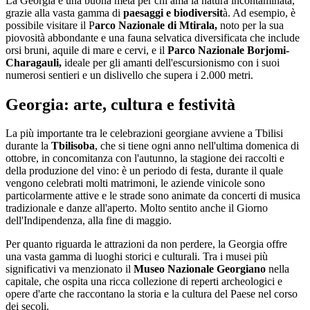
La Georgia è una buona meta per chi ama la natura incontaminata,
grazie alla vasta gamma di
paesaggi e biodiversit
à. Ad esempio, è
possibile visitare il P
arco Nazionale di Mtirala,
noto per la sua
piovosità abbondante e una fauna selvatica diversificata che include
orsi bruni, aquile di mare e cervi, e il
Parco Nazionale Borjomi-
Charagauli,
ideale per gli amanti dell'escursionismo con i suoi
numerosi sentieri e un dislivello che supera i 2.000 metri.
Georgia: arte, cultura e festività
La più importante tra le celebrazioni georgiane avviene a Tbilisi
durante la
Tbilisoba
, che si tiene ogni anno nell'ultima domenica di
ottobre, in concomitanza con l'autunno, la stagione dei raccolti e
della produzione del vino: è un periodo di festa, durante il quale
vengono celebrati molti matrimoni, le aziende vinicole sono
particolarmente attive e le strade sono animate da concerti di musica
tradizionale e danze all'aperto. Molto sentito anche il Giorno
dell'Indipendenza, alla fine di maggio.
Per quanto riguarda le attrazioni da non perdere, la Georgia offre
una vasta gamma di luoghi storici e culturali. Tra i musei più
significativi va menzionato il
Museo Nazionale Georgiano
nella
capitale, che ospita una ricca collezione di reperti archeologici e
opere d'arte che raccontano la storia e la cultura del Paese nel corso
dei secoli.