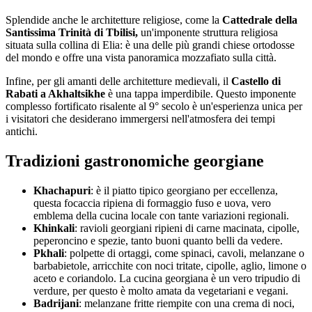
Splendide anche le architetture religiose, come la
Cattedrale della
Santissima Trinità di Tbilisi,
un'imponente struttura religiosa
situata sulla collina di Elia: è una delle più grandi chiese ortodosse
del mondo e offre una vista panoramica mozzafiato sulla città.
Infine, per gli amanti delle architetture medievali, il
Castello di
Rabati a Akhaltsikhe
è una tappa imperdibile. Questo imponente
complesso fortificato risalente al 9° secolo è un'esperienza unica per
i visitatori che desiderano immergersi nell'atmosfera dei tempi
antichi.
Tradizioni gastronomiche georgiane
Khachapuri
: è il piatto tipico georgiano per eccellenza,
questa focaccia ripiena di formaggio fuso e uova, vero
emblema della cucina locale con tante variazioni regionali.
Khinkali
: ravioli georgiani ripieni di carne macinata, cipolle,
peperoncino e spezie, tanto buoni quanto belli da vedere.
Pkhali
: polpette di ortaggi, come spinaci, cavoli, melanzane o
barbabietole, arricchite con noci tritate, cipolle, aglio, limone o
aceto e coriandolo. La cucina georgiana è un vero tripudio di
verdure, per questo è molto amata da vegetariani e vegani.
Badrijani
: melanzane fritte riempite con una crema di noci,