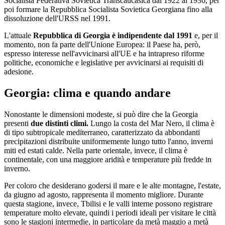
Socialista Federativa Sovietica Transcaucasica dal 1922 al 1936, per
poi formare la Repubblica Socialista Sovietica Georgiana fino alla
dissoluzione dell'URSS nel 1991.
L'attuale
Repubblica di Georgia è indipendente dal 1991
e, per il
momento, non fa parte dell'Unione Europea: il Paese ha, però,
espresso interesse nell'avvicinarsi all'UE e ha intrapreso riforme
politiche, economiche e legislative per avvicinarsi ai requisiti di
adesione.
Georgia: clima e quando andare
Nonostante le dimensioni modeste, si può dire che la Georgia
presenti
due distinti climi.
Lungo la costa del Mar Nero, il clima è
di tipo subtropicale mediterraneo, caratterizzato da abbondanti
precipitazioni distribuite uniformemente lungo tutto l'anno, inverni
miti ed estati calde. Nella parte orientale, invece, il clima è
continentale, con una maggiore aridità e temperature più fredde in
inverno.
Per coloro che desiderano godersi il mare e le alte montagne, l'estate,
da giugno ad agosto, rappresenta il momento migliore. Durante
questa stagione, invece, Tbilisi e le valli interne possono registrare
temperature molto elevate, quindi i periodi ideali per visitare le città
sono le stagioni intermedie, in particolare da metà maggio a metà