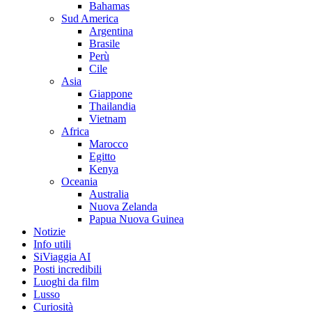
Bahamas
Sud America
Argentina
Brasile
Perù
Cile
Asia
Giappone
Thailandia
Vietnam
Africa
Marocco
Egitto
Kenya
Oceania
Australia
Nuova Zelanda
Papua Nuova Guinea
Notizie
Info utili
SiViaggia AI
Posti incredibili
Luoghi da film
Lusso
Curiosità