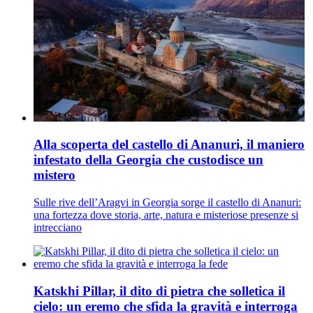
Alla scoperta del castello di Ananuri, il maniero
infestato della Georgia che custodisce un
mistero
Sulle rive dell’Aragvi in Georgia sorge il castello di Ananuri:
una fortezza dove storia, arte, natura e misteriose presenze si
intrecciano
Katskhi Pillar, il dito di pietra che solletica il
cielo: un eremo che sfida la gravità e interroga