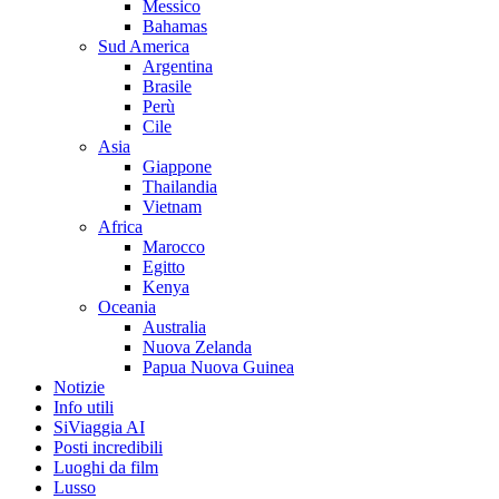
Messico
Bahamas
Sud America
Argentina
Brasile
Perù
Cile
Asia
Giappone
Thailandia
Vietnam
Africa
Marocco
Egitto
Kenya
Oceania
Australia
Nuova Zelanda
Papua Nuova Guinea
Notizie
Info utili
SiViaggia AI
Posti incredibili
Luoghi da film
Lusso