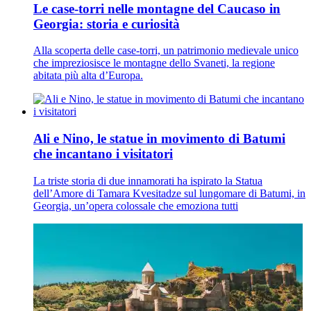
Le case-torri nelle montagne del Caucaso in
Georgia: storia e curiosità
Alla scoperta delle case-torri, un patrimonio medievale unico
che impreziosisce le montagne dello Svaneti, la regione
abitata più alta d’Europa.
Ali e Nino, le statue in movimento di Batumi
che incantano i visitatori
La triste storia di due innamorati ha ispirato la Statua
dell’Amore di Tamara Kvesitadze sul lungomare di Batumi, in
Georgia, un’opera colossale che emoziona tutti