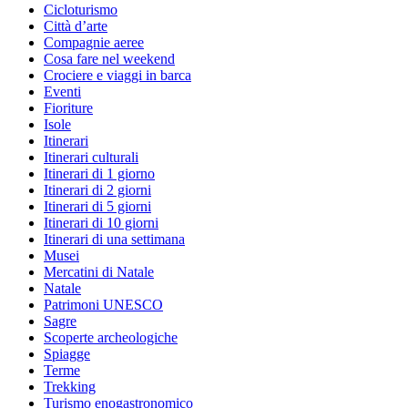
Cicloturismo
Città d’arte
Compagnie aeree
Cosa fare nel weekend
Crociere e viaggi in barca
Eventi
Fioriture
Isole
Itinerari
Itinerari culturali
Itinerari di 1 giorno
Itinerari di 2 giorni
Itinerari di 5 giorni
Itinerari di 10 giorni
Itinerari di una settimana
Musei
Mercatini di Natale
Natale
Patrimoni UNESCO
Sagre
Scoperte archeologiche
Spiagge
Terme
Trekking
Turismo enogastronomico