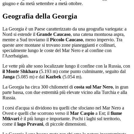
giugno e da metà settembre a metà ottobre.
Geografia della Georgia
La Georgia è un Paese caratterizzato da una geografia variegata: a
Nord si estende il
Grande Caucaso
, una catena montuosa aspra,
mentre a Sud troviamo il
Piccolo Caucaso
, meno impervio. Tra
queste aree montane si trovano zone pianeggianti e collinari,
specialmente lungo le coste del Mar Nero e al confine con
l'Azerbaigian.
Le vette più alte sono localizzate lungo il confine con la Russia, con
il Monte Shkhara
(5.193 m) come punto culminante, seguito dal
Janga
(5.085 m) e dal
Kazbek
(5.054 m).
La Georgia ha circa 300 chilometri di
costa sul Mar Nero
, in gran
parte bassa, con due estremità più elevate vicino alla Turchia e alla
Russia.
I corsi d'acqua si dividono tra quelli che sfociano nel Mar Nero a
Ovest e quelli che scorrono verso il
Mar Caspio
a Est; il
fiume
Mtkvari
è il più lungo e importante. Pochi i laghi sul territorio,
come il
lago Pravani
, di piccole dimensioni.