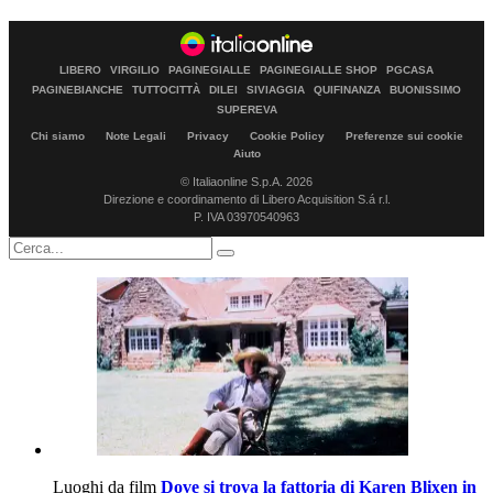
LIBERO
VIRGILIO
PAGINEGIALLE
PAGINEGIALLE SHOP
PGCASA
PAGINEBIANCHE
TUTTOCITTÀ
DILEI
SIVIAGGIA
QUIFINANZA
BUONISSIMO
SUPEREVA
Chi siamo
Note Legali
Privacy
Cookie Policy
Preferenze sui cookie
Aiuto
© Italiaonline S.p.A. 2026
Direzione e coordinamento di Libero Acquisition S.á r.l.
P. IVA 03970540963
Luoghi da film
Dove si trova la fattoria di Karen Blixen in