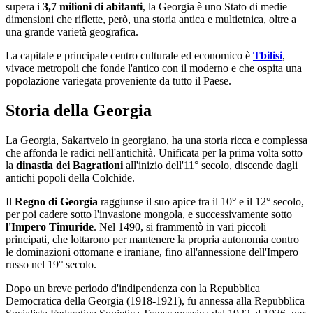
supera i
3,7 milioni di abitanti
, la Georgia è uno Stato di medie
dimensioni che riflette, però, una storia antica e multietnica, oltre a
una grande varietà geografica.
La capitale e principale centro culturale ed economico è
Tbilisi
,
vivace metropoli che fonde l'antico con il moderno e che ospita una
popolazione variegata proveniente da tutto il Paese.
Storia della Georgia
La Georgia, Sakartvelo in georgiano, ha una storia ricca e complessa
che affonda le radici nell'antichità. Unificata per la prima volta sotto
la
dinastia dei Bagrationi
all'inizio dell'11° secolo, discende dagli
antichi popoli della Colchide.
Il
Regno di Georgia
raggiunse il suo apice tra il 10° e il 12° secolo,
per poi cadere sotto l'invasione mongola, e successivamente sotto
l'Impero Timuride
. Nel 1490, si frammentò in vari piccoli
principati, che lottarono per mantenere la propria autonomia contro
le dominazioni ottomane e iraniane, fino all'annessione dell'Impero
russo nel 19° secolo.
Dopo un breve periodo d'indipendenza con la Repubblica
Democratica della Georgia (1918-1921), fu annessa alla Repubblica