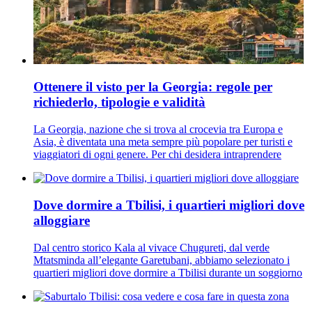
Ottenere il visto per la Georgia: regole per
richiederlo, tipologie e validità
La Georgia, nazione che si trova al crocevia tra Europa e
Asia, è diventata una meta sempre più popolare per turisti e
viaggiatori di ogni genere. Per chi desidera intraprendere
Dove dormire a Tbilisi, i quartieri migliori dove
alloggiare
Dal centro storico Kala al vivace Chugureti, dal verde
Mtatsminda all’elegante Garetubani, abbiamo selezionato i
quartieri migliori dove dormire a Tbilisi durante un soggiorno