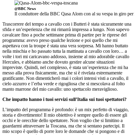
@BBC News
Il conduttore della BBC Qasa Alom con al su vespa in giro per
Trascorrere del tempo a cavallo con i Butteri è stata sicuramente una
sfida e un’esperienza che mi rimarrà impressa a lungo. Non sapevo
cavalcare fino a poche settimane prima di partire per le riprese del
programma: avevo preso qualche lezione e poi quello che mi
aspettava con la troupe è stata una vera sorpresa. Mi hanno buttato
nella mischia e ho passato tutta la mattinata a cavallo con loro… a
volte i tori mi caricavano addosso, insieme al mio adorabile cavallo
Hercules, e abbiamo anche dovuto gestire alcune situazioni
impreviste. Quindi, nel complesso, è stata un’esperienza che mi ha
messo alla prova fisicamente, ma che si è rivelata estremamente
gratificante. Non dimenticherò mai i colori intensi visti a cavallo, il
cielo azzurro e l’erba verde e rigogliosa che si mescolava al folto
manto marrone del mio cavallo: uno spettacolo meraviglioso.
Che impatto hanno i tuoi servizi sull’Italia sui tuoi spettatori?
L’impatto del programma è profondo: è un mix perfetto di viaggio,
storia e divertimento! Il mio obiettivo è sempre quello di essere gli
occhi e le orecchie dello spettatore. Non voglio che si limitino a
guardarmi attraversare la Toscana, ma che si sentano partecipi. Il
mio scopo è quello di porre loro le domande che si pongono e di