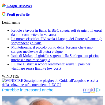
Google Discover
Fonti preferite
Leggi anche
Regole a tavola in Italia: la BBC spiega agli stranieri gli errori
da non commettere in vacanza
La nuova classifica FAI svela i Luoghi del Cuore più amati (e
sorprendenti) d'Italia
Montefioralle, il piccolo borgo della Toscana che è uno
scrigno medievale di pietra e vigne
Isola di Molara, il gioiello segreto della Sardegna tra piscine
turchesi e natura selvaggia
Il Lake District si scopre lentamente: arriva il pass per
viaggiare senza limiti (e low cost)
WINDTRE
Smartphone pieghevoli
Guida all’acquisto e scelta
della soluzione più conveniente
LEGGI