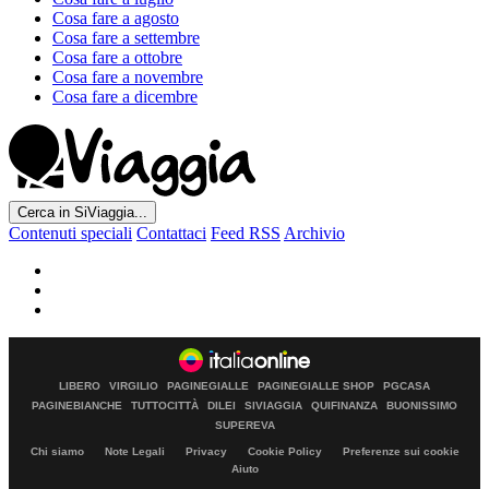
Cosa fare a agosto
Cosa fare a settembre
Cosa fare a ottobre
Cosa fare a novembre
Cosa fare a dicembre
Cerca in SiViaggia...
Contenuti speciali
Contattaci
Feed RSS
Archivio
LIBERO
VIRGILIO
PAGINEGIALLE
PAGINEGIALLE SHOP
PGCASA
PAGINEBIANCHE
TUTTOCITTÀ
DILEI
SIVIAGGIA
QUIFINANZA
BUONISSIMO
SUPEREVA
Chi siamo
Note Legali
Privacy
Cookie Policy
Preferenze sui cookie
Aiuto