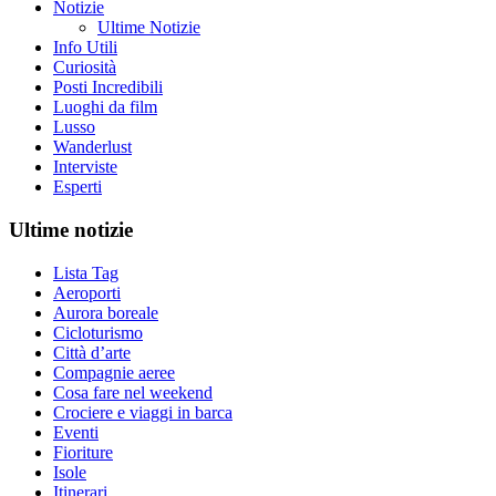
Notizie
Ultime Notizie
Info Utili
Curiosità
Posti Incredibili
Luoghi da film
Lusso
Wanderlust
Interviste
Esperti
Ultime notizie
Lista Tag
Aeroporti
Aurora boreale
Cicloturismo
Città d’arte
Compagnie aeree
Cosa fare nel weekend
Crociere e viaggi in barca
Eventi
Fioriture
Isole
Itinerari