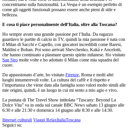
concentriamo sulla funzionalità. La Vespa è un esempio perfetto di
come gli oggetti funzionali possano essere anche pieni di stile e
bellezza.
E cosa ti piace personalmente dell’Italia, oltre alla Toscana?
Ho sempre avuto una grande passione per l’Italia. Da ragazzo
guardavo le partite di calcio in TV, quindi la mia passione è nata con
il Milan di Sacchi e Capello, con giocatori incredibili come Baresi,
Maldini e Boban. Poi sono arrivati ​​Shevchenko, Kaká e Ancelotti,
che hanno continuato a plasmare questo spirito milanese. Ho visitato
San Siro
molte volte e ho adottato il Milan come mia squadra del
cuore.
Da appassionato d’arte, ho visitato
Firenze
, Roma e molti altri
luoghi innumerevoli volte. La cultura del caffè e il rispetto e
l’importanza che viene data alla famiglia sono valori molto simili alle
mie origini, quindi, è un luogo in cui mi sento a mio agio e vivo.
La puntata di The Travel Show intitolata “Tuscany: Beyond La
Dolce Vita” va in onda sul canale BBC News sabato 13 giugno alle
6:30 e alle 21:30 e domenica 14 giugno alle 8:30 e alle 14:30.
Itinerari culturali
Viaggi Relax
Italia
Toscana
Seguici su: