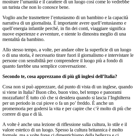
mostrare l’umanità e il carattere di un luogo così come lo vedrebbe
un turista che non lo conosce bene.
Voglio anche trasmettere l’entusiasmo di un bambino e la capacità
narrativa di un giornalista. È importante avere quell’entusiasmo e
quell’energia infantile perché, in fin dei conti, viaggiare significa
nuove esperienze e avventure, e niente lo dimostra meglio di una
mentalità da bambino.
Allo stesso tempo, a volte, per andare oltre la superficie di un luogo
o di una storia, è necessario tirare fuori il giornalismo e intervistare le
persone con sensibilità per comprendere il luogo più a fondo di
quanto farebbe una semplice conversazione.
Secondo te, cosa apprezzano di più gli inglesi dell’Italia?
Cosa non si può apprezzare, dal punto di vista di un inglese, quando
si viene in Italia? Buon cibo, buon vino, bel tempo e panorami
mozzafiato! È tutto ciò che si desidera quando si lascia l’Inghilterra
per un periodo in cui piove o fa un po’ freddo. È anche un
promemoria per godersi la vita e per capire che c’è molto di più che
correre di qua e di là.
A volte è anche una lezione di riflessione sulla cultura, lo stile e il
valore estetico di un luogo. Spesso la cultura britannica è molto
formale, ma a volte forse ci dimentichiamo della bellezza e ci