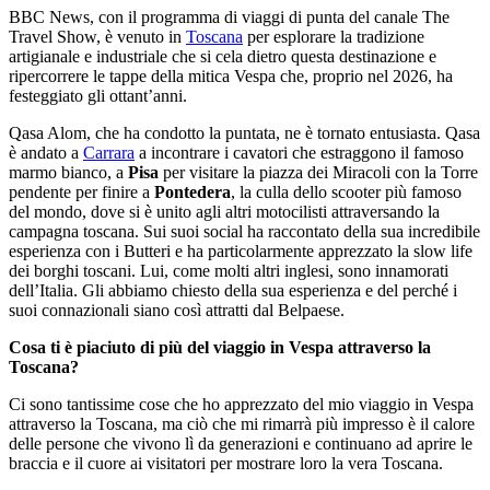
BBC News, con il programma di viaggi di punta del canale The
Travel Show, è venuto in
Toscana
per esplorare la tradizione
artigianale e industriale che si cela dietro questa destinazione e
ripercorrere le tappe della mitica Vespa che, proprio nel 2026, ha
festeggiato gli ottant’anni.
Qasa Alom, che ha condotto la puntata, ne è tornato entusiasta. Qasa
è andato a
Carrara
a incontrare i cavatori che estraggono il famoso
marmo bianco, a
Pisa
per visitare la piazza dei Miracoli con la Torre
pendente per finire a
Pontedera
, la culla dello scooter più famoso
del mondo, dove si è unito agli altri motocilisti attraversando la
campagna toscana. Sui suoi social ha raccontato della sua incredibile
esperienza con i Butteri e ha particolarmente apprezzato la slow life
dei borghi toscani. Lui, come molti altri inglesi, sono innamorati
dell’Italia. Gli abbiamo chiesto della sua esperienza e del perché i
suoi connazionali siano così attratti dal Belpaese.
Cosa ti è piaciuto di più del viaggio in Vespa attraverso la
Toscana?
Ci sono tantissime cose che ho apprezzato del mio viaggio in Vespa
attraverso la Toscana, ma ciò che mi rimarrà più impresso è il calore
delle persone che vivono lì da generazioni e continuano ad aprire le
braccia e il cuore ai visitatori per mostrare loro la vera Toscana.