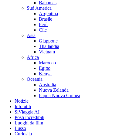
Bahamas
Sud America
Argentina
Brasile
Perù
Cile
Asia
Giappone
Thailandia
Vietnam
Africa
Marocco
Egitto
Kenya
Oceania
Australia
Nuova Zelanda
Papua Nuova Guinea
Notizie
Info utili
SiViaggia AI
Posti incredibili
Luoghi da film
Lusso
Curiosità