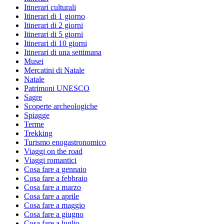
Itinerari culturali
Itinerari di 1 giorno
Itinerari di 2 giorni
Itinerari di 5 giorni
Itinerari di 10 giorni
Itinerari di una settimana
Musei
Mercatini di Natale
Natale
Patrimoni UNESCO
Sagre
Scoperte archeologiche
Spiagge
Terme
Trekking
Turismo enogastronomico
Viaggi on the road
Viaggi romantici
Cosa fare a gennaio
Cosa fare a febbraio
Cosa fare a marzo
Cosa fare a aprile
Cosa fare a maggio
Cosa fare a giugno
Cosa fare a luglio