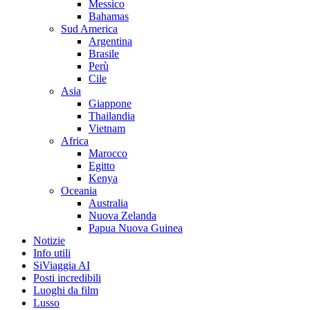
Messico
Bahamas
Sud America
Argentina
Brasile
Perù
Cile
Asia
Giappone
Thailandia
Vietnam
Africa
Marocco
Egitto
Kenya
Oceania
Australia
Nuova Zelanda
Papua Nuova Guinea
Notizie
Info utili
SiViaggia AI
Posti incredibili
Luoghi da film
Lusso