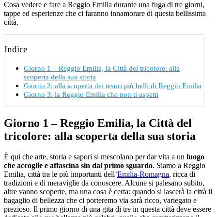
Cosa vedere e fare a Reggio Emilia durante una fuga di tre giorni,
tappe ed esperienze che ci faranno innamorare di questa bellissima
città.
Indice
Giorno 1 – Reggio Emilia, la Città del tricolore: alla
scoperta della sua storia
Giorno 2: alla scoperta dei tesori più belli di Reggio Emilia
Giorno 3: la Reggio Emilia che non ti aspetti
Giorno 1 – Reggio Emilia, la Città del
tricolore: alla scoperta della sua storia
È qui che arte, storia e sapori si mescolano per dar vita a un
luogo
che accoglie e affascina sin dal primo sguardo
. Siamo a Reggio
Emilia, città tra le più importanti dell’
Emilia-Romagna
, ricca di
tradizioni e di meraviglie da conoscere. Alcune si palesano subito,
altre vanno scoperte, ma una cosa è certa: quando si lascerà la città il
bagaglio di bellezza che ci porteremo via sarà ricco, variegato e
prezioso. Il primo giorno di una gita di tre in questa città deve essere