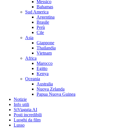
Messico
Bahamas
Sud America
Argentina
Brasile
Perù
Cile
Asia
Giappone
Thailandia
Vietnam
Africa
Marocco
Egitto
Kenya
Oceania
Australia
Nuova Zelanda
Papua Nuova Guinea
Notizie
Info utili
SiViaggia AI
Posti incredibili
Luoghi da film
Lusso