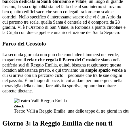
barocca dedicata ai Santi Girolamo e Vitale
, un luogo di grande
fascino, la sua originalità sta nel fatto che al suo interno si trovano
ben quattro edifici sacri che sono collegati tra loro con scale e
corridoi. Nello specifico è interessante sapere che vi è un Atrio da
cui partono tre scale, quella Santa è centrale ed è composta da 28
gradini. Vi è l’Oratorio di San Vitale, la Rotonda a pianta circolare e
la Cripta con due cappelle e una ricostruzione del Santo Sepolcro.
Parco del Crostolo
La seconda giornata non può che concludersi immersi nel verde,
magari con il
relax che regala il Parco del Crostolo
: siamo nella
periferia sud di Reggio Emilia, quindi bisogna raggiungere questa
location abbastanza presto, e qui troviamo un
ampio spazio verde
a
cui si arriva con un percorso ciclo – pedonale che tra le sue origini
nel passato. È un luogo di pace, in cui andare per immergersi nella
meraviglia della natura, fare attività sportiva, oppure incontrare
caprette tibetane.
iStock
Teatro Valli a Reggio Emilia, una delle tappe di tre giorni in citt
Giorno 3: la Reggio Emilia che non ti