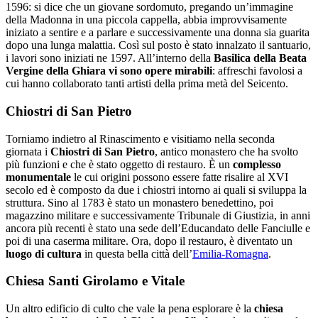
1596: si dice che un giovane sordomuto, pregando un’immagine
della Madonna in una piccola cappella, abbia improvvisamente
iniziato a sentire e a parlare e successivamente una donna sia guarita
dopo una lunga malattia. Così sul posto è stato innalzato il santuario,
i lavori sono iniziati ne 1597. All’interno della
Basilica della Beata
Vergine della Ghiara vi sono opere mirabili
: affreschi favolosi a
cui hanno collaborato tanti artisti della prima metà del Seicento.
Chiostri di San Pietro
Torniamo indietro al Rinascimento e visitiamo nella seconda
giornata i
Chiostri di San Pietro
, antico monastero che ha svolto
più funzioni e che è stato oggetto di restauro. È un
complesso
monumentale
le cui origini possono essere fatte risalire al XVI
secolo ed è composto da due i chiostri intorno ai quali si sviluppa la
struttura. Sino al 1783 è stato un monastero benedettino, poi
magazzino militare e successivamente Tribunale di Giustizia, in anni
ancora più recenti è stato una sede dell’Educandato delle Fanciulle e
poi di una caserma militare. Ora, dopo il restauro, è diventato un
luogo di cultura
in questa bella città dell’
Emilia-Romagna
.
Chiesa Santi Girolamo e Vitale
Un altro edificio di culto che vale la pena esplorare è la
chiesa