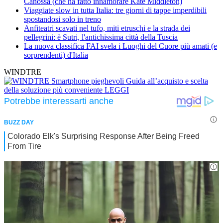
Canossa (che ha fatto innamorare Kate Middleton)
Viaggiate slow in tutta Italia: tre giorni di tappe imperdibili
spostandosi solo in treno
Anfiteatri scavati nel tufo, miti etruschi e la strada dei
pellegrini: è Sutri, l'antichissima città della Tuscia
La nuova classifica FAI svela i Luoghi del Cuore più amati (e
sorprendenti) d'Italia
WINDTRE
Smartphone pieghevoli
Guida all’acquisto e scelta
della soluzione più conveniente
LEGGI