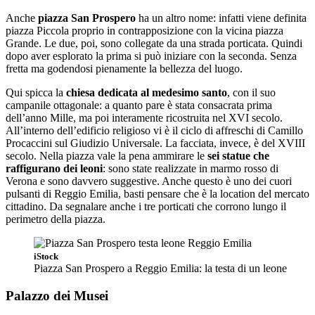
Anche
piazza San Prospero
ha un altro nome: infatti viene definita
piazza Piccola proprio in contrapposizione con la vicina piazza
Grande. Le due, poi, sono collegate da una strada porticata. Quindi
dopo aver esplorato la prima si può iniziare con la seconda. Senza
fretta ma godendosi pienamente la bellezza del luogo.
Qui spicca la
chiesa dedicata al medesimo santo
, con il suo
campanile ottagonale: a quanto pare è stata consacrata prima
dell’anno Mille, ma poi interamente ricostruita nel XVI secolo.
All’interno dell’edificio religioso vi è il ciclo di affreschi di Camillo
Procaccini sul Giudizio Universale. La facciata, invece, è del XVIII
secolo. Nella piazza vale la pena ammirare le
sei statue che
raffigurano dei leoni
: sono state realizzate in marmo rosso di
Verona e sono davvero suggestive. Anche questo è uno dei cuori
pulsanti di Reggio Emilia, basti pensare che è la location del mercato
cittadino. Da segnalare anche i tre porticati che corrono lungo il
perimetro della piazza.
iStock
Piazza San Prospero a Reggio Emilia: la testa di un leone
Palazzo dei Musei