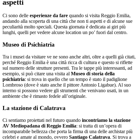
aspetti
Ci sono delle
esperienze da fare
quando si visita Reggio Emilia,
andando alla scoperta di una città che non ti aspetti e di alcune sue
peculiarità molto speciali. Questa giornata è dedicata ai giri più
lunghi, quelli per vedere alcune location un po’ fuori dal centro.
Museo di Psichiatria
Tra i musei da visitare ve ne sono anche altri, oltre a quelli già citati,
perché Reggio Emilia è una città ricca di cultura e questo si riflette
sul numero delle strutture presenti. Tra le tappe più interessanti, ad
esempio, si può citare una visita al
Museo di storia della
psichiatria
: si trova in quello che un tempo è stato il padiglione
Lombroso (dove è stato anche il pittore Antonio Ligabue). Al suo
interno si possono vedere gli strumenti che venivano usati, in un
ambiente che è rimasto fedele all’originale.
La stazione di Calatrava
Ci sentiamo proiettati nel futuro quando
incontriamo la stazione
AV Mediopadana di Reggio Emilia
: si tratta di un’opera di
incomparabile bellezza che porta la firma di una delle archistar più
celebri e amate al mondo, ovvero
Santiago Calatrava
. Si trova a