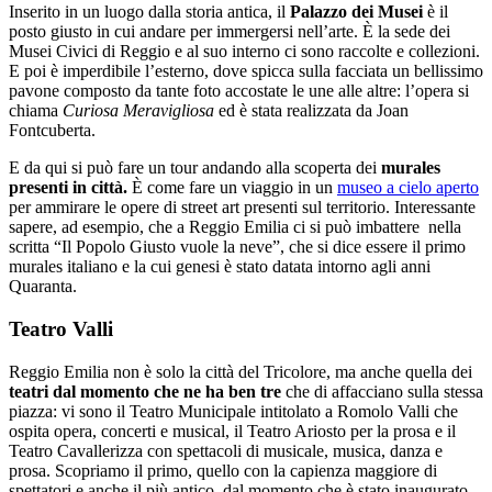
Inserito in un luogo dalla storia antica, il
Palazzo dei Musei
è il
posto giusto in cui andare per immergersi nell’arte. È la sede dei
Musei Civici di Reggio e al suo interno ci sono raccolte e collezioni.
E poi è imperdibile l’esterno, dove spicca sulla facciata un bellissimo
pavone composto da tante foto accostate le une alle altre: l’opera si
chiama
Curiosa Meravigliosa
ed è stata realizzata da Joan
Fontcuberta.
E da qui si può fare un tour andando alla scoperta dei
murales
presenti in città.
È come fare un viaggio in un
museo a cielo aperto
per ammirare le opere di street art presenti sul territorio. Interessante
sapere, ad esempio, che a Reggio Emilia ci si può imbattere nella
scritta “Il Popolo Giusto vuole la neve”, che si dice essere il primo
murales italiano e la cui genesi è stato datata intorno agli anni
Quaranta.
Teatro Valli
Reggio Emilia non è solo la città del Tricolore, ma anche quella dei
teatri dal momento che ne ha ben tre
che di affacciano sulla stessa
piazza: vi sono il Teatro Municipale intitolato a Romolo Valli che
ospita opera, concerti e musical, il Teatro Ariosto per la prosa e il
Teatro Cavallerizza con spettacoli di musicale, musica, danza e
prosa. Scopriamo il primo, quello con la capienza maggiore di
spettatori e anche il più antico, dal momento che è stato inaugurato