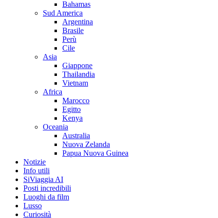
Bahamas
Sud America
Argentina
Brasile
Perù
Cile
Asia
Giappone
Thailandia
Vietnam
Africa
Marocco
Egitto
Kenya
Oceania
Australia
Nuova Zelanda
Papua Nuova Guinea
Notizie
Info utili
SiViaggia AI
Posti incredibili
Luoghi da film
Lusso
Curiosità