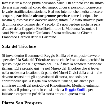
fatta risalire a molto prima dell’anno Mille. Un edificio che ha subito
diversi interventi nel corso del tempo, di cui si possono riconoscere
le varie stratificazioni storiche. E al suo interno, che merita di essere
scoperto,
racchiude alcune gemme preziose
come la cripta che
mostra questo passato davvero antico; infatti, lì è stato ritrovato parte
di un mosaico romano del V secolo. Da non perdere anche la pala
d’altare della Cappella Fiordibelli: ritrae la Madonna Assunta e i
santi Pietro apostolo e Girolamo, è stata realizzata da Giovan
Francesco Barbieri detto il Guercino.
Sala del Tricolore
Si trova dentro il comune di Reggio Emilia ed è un posto davvero
speciale: è la
Sala del Tricolore
nome che le è stato dato perché è in
questo luogo che il 7 gennaio del 1797 è nata la bandiera nazionale
italiana. Ed è proprio qui – e nel Museo del Tricolore che si trova
nella medesima location e fa parte dei Musei Civici della città – che
devono recarsi tutti gli appassionati di storia, non solo per
approfondire quella legata alla bandiera italiana, ma anche per
ammirare cimeli del periodo del Risorgimento. Meritano entrambi
una visita il primo giorno in cui si arriva a
Reggio Emilia
, per
iniziare a carpire un po’ della storia antica di questa città.
Piazza San Prospero