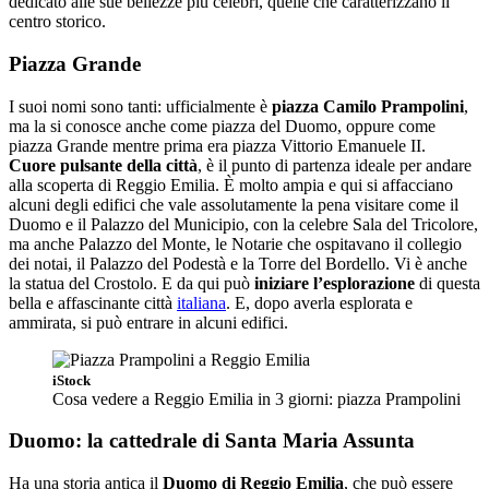
dedicato alle sue bellezze più celebri, quelle che caratterizzano il
centro storico.
Piazza Grande
I suoi nomi sono tanti: ufficialmente è
piazza Camilo Prampolini
,
ma la si conosce anche come piazza del Duomo, oppure come
piazza Grande mentre prima era piazza Vittorio Emanuele II.
Cuore pulsante della città
, è il punto di partenza ideale per andare
alla scoperta di Reggio Emilia. È molto ampia e qui si affacciano
alcuni degli edifici che vale assolutamente la pena visitare come il
Duomo e il Palazzo del Municipio, con la celebre Sala del Tricolore,
ma anche Palazzo del Monte, le Notarie che ospitavano il collegio
dei notai, il Palazzo del Podestà e la Torre del Bordello. Vi è anche
la statua del Crostolo. E da qui può
iniziare l’esplorazione
di questa
bella e affascinante città
italiana
. E, dopo averla esplorata e
ammirata, si può entrare in alcuni edifici.
iStock
Cosa vedere a Reggio Emilia in 3 giorni: piazza Prampolini
Duomo: la cattedrale di Santa Maria Assunta
Ha una storia antica il
Duomo di Reggio Emilia
, che può essere