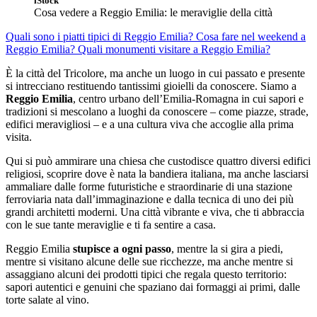
iStock
Cosa vedere a Reggio Emilia: le meraviglie della città
Quali sono i piatti tipici di Reggio Emilia?
Cosa fare nel weekend a
Reggio Emilia?
Quali monumenti visitare a Reggio Emilia?
È la città del Tricolore, ma anche un luogo in cui passato e presente
si intrecciano restituendo tantissimi gioielli da conoscere. Siamo a
Reggio Emilia
, centro urbano dell’Emilia-Romagna in cui sapori e
tradizioni si mescolano a luoghi da conoscere – come piazze, strade,
edifici meravigliosi – e a una cultura viva che accoglie alla prima
visita.
Qui si può ammirare una chiesa che custodisce quattro diversi edifici
religiosi, scoprire dove è nata la bandiera italiana, ma anche lasciarsi
ammaliare dalle forme futuristiche e straordinarie di una stazione
ferroviaria nata dall’immaginazione e dalla tecnica di uno dei più
grandi architetti moderni. Una città vibrante e viva, che ti abbraccia
con le sue tante meraviglie e ti fa sentire a casa.
Reggio Emilia
stupisce a ogni passo
, mentre la si gira a piedi,
mentre si visitano alcune delle sue ricchezze, ma anche mentre si
assaggiano alcuni dei prodotti tipici che regala questo territorio:
sapori autentici e genuini che spaziano dai formaggi ai primi, dalle
torte salate al vino.