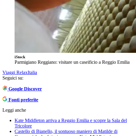
iStock
Parmigiano Reggiano: visitare un caseificio a Reggio Emilia
Viaggi Relax
Italia
Seguici su:
Google Discover
Fonti preferite
Leggi anche
Kate Middleton arriva a Reggio Emilia e scopre la Sala del
Tricolore
Castello di Bianello, il sontuoso maniero di Matilde di