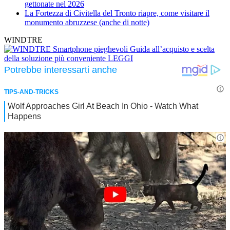
gettonate nel 2026
La Fortezza di Civitella del Tronto riapre, come visitare il
monumento abruzzese (anche di notte)
WINDTRE
Smartphone pieghevoli
Guida all’acquisto e scelta
della soluzione più conveniente
LEGGI