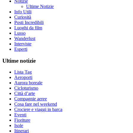
Notizie
Ultime Notizie
Info Utili
Curiosità
Posti Incredibili
Luoghi da film
Lusso
Wanderlust
Interviste
Esperti
Ultime notizie
Lista Tag
Aeroporti
Aurora boreale
Cicloturismo
Città d’arte
Compagnie aeree
Cosa fare nel weekend
Crociere e viaggi in barca
Eventi
Fioriture
Isole
Itinerari