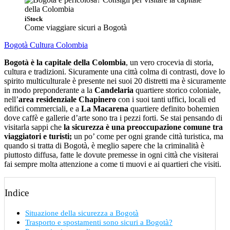
iStock
Come viaggiare sicuri a Bogotà
Bogotà
Cultura
Colombia
Bogotà è la capitale della Colombia
, un vero crocevia di storia,
cultura e tradizioni. Sicuramente una città colma di contrasti, dove lo
spirito multiculturale è presente nei suoi 20 distretti ma è sicuramente
in modo preponderante a la
Candelaria
quartiere storico coloniale,
nell’
area residenziale Chapinero
con i suoi tanti uffici, locali ed
edifici commerciali, e a
La Macarena
quartiere definito bohemien
dove caffè e gallerie d’arte sono tra i pezzi forti. Se stai pensando di
visitarla sappi che
la sicurezza è una preoccupazione comune tra
viaggiatori e turisti;
un po’ come per ogni grande città turistica, ma
quando si tratta di Bogotà, è meglio sapere che la criminalità è
piuttosto diffusa, fatte le dovute premesse in ogni città che visiterai
fai sempre molta attenzione a come ti muovi e ai quartieri che visiti.
Indice
Situazione della sicurezza a Bogotà
Trasporto e spostamenti sono sicuri a Bogotà?