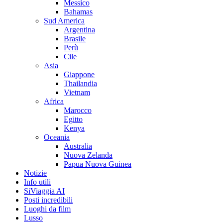
Messico
Bahamas
Sud America
Argentina
Brasile
Perù
Cile
Asia
Giappone
Thailandia
Vietnam
Africa
Marocco
Egitto
Kenya
Oceania
Australia
Nuova Zelanda
Papua Nuova Guinea
Notizie
Info utili
SiViaggia AI
Posti incredibili
Luoghi da film
Lusso