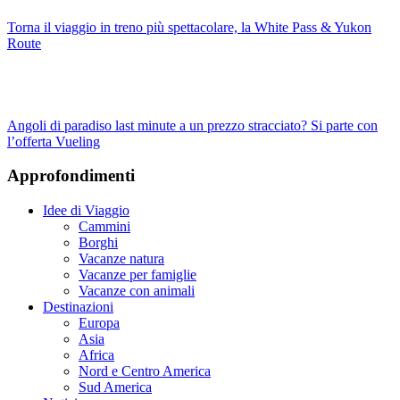
Torna il viaggio in treno più spettacolare, la White Pass & Yukon
Route
Angoli di paradiso last minute a un prezzo stracciato? Si parte con
l’offerta Vueling
Approfondimenti
Idee di Viaggio
Cammini
Borghi
Vacanze natura
Vacanze per famiglie
Vacanze con animali
Destinazioni
Europa
Asia
Africa
Nord e Centro America
Sud America