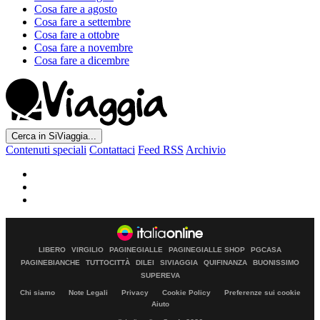
Cosa fare a agosto
Cosa fare a settembre
Cosa fare a ottobre
Cosa fare a novembre
Cosa fare a dicembre
Cerca in SiViaggia...
Contenuti speciali
Contattaci
Feed RSS
Archivio
LIBERO
VIRGILIO
PAGINEGIALLE
PAGINEGIALLE SHOP
PGCASA
PAGINEBIANCHE
TUTTOCITTÀ
DILEI
SIVIAGGIA
QUIFINANZA
BUONISSIMO
SUPEREVA
Chi siamo
Note Legali
Privacy
Cookie Policy
Preferenze sui cookie
Aiuto