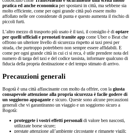
conosciuto come
TransMilenio è sicuramente una scelta molto
pratica ed anche economica
per spostarsi in città, ma sebbene sia
molto efficiente, come per ogni grande città può essere molto
affollato nelle ore considerate di punta e questo aumenta il rischio di
piccoli furti.
L’altro mezzo di trasporto più usato è il taxi, il consiglio è di
optare
per quelli ufficiali e prenotati tramite app
come Uber o Beat che
offrono un ulteriore livello di sicurezza rispetto ai taxi presi per
strada, che purtroppo potrebbero non sempre essere affidabili. E
come per ogni grande città in cui ci si reca, è utile prendere nota del
numero di targa del taxi e del codice tassista, informare qualcuno di
fiducia della propria destinazione e del tempo stimato di arrivo.
Precauzioni generali
Bogotà è una città affascinante con molto da offrire, con la
giusta
consapevole attenzione alla propria sicurezza è facile godere di
un soggiorno appagante
e sicuro. Queste sono alcune precauzioni
generali che vi garantiranno un viaggio e un soggiorno sicuro a
Bogotà:
proteggete i vostri effetti personali
di valore ben nascosti,
utilizzate borse sicure;
prestate attenzione all’ambiente circostante e rimanete vigili;