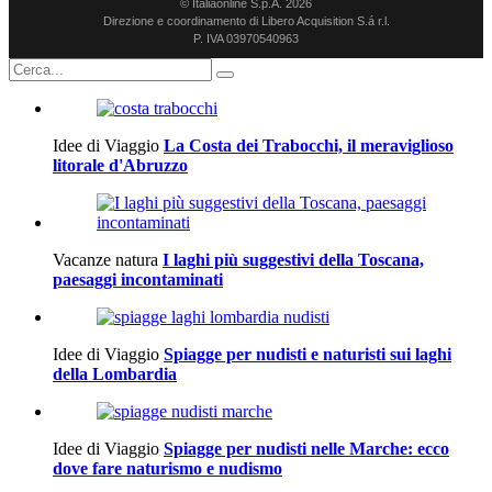
© Italiaonline S.p.A. 2026
Direzione e coordinamento di Libero Acquisition S.á r.l.
P. IVA 03970540963
Idee di Viaggio
La Costa dei Trabocchi, il meraviglioso
litorale d'Abruzzo
Vacanze natura
I laghi più suggestivi della Toscana,
paesaggi incontaminati
Idee di Viaggio
Spiagge per nudisti e naturisti sui laghi
della Lombardia
Idee di Viaggio
Spiagge per nudisti nelle Marche: ecco
dove fare naturismo e nudismo