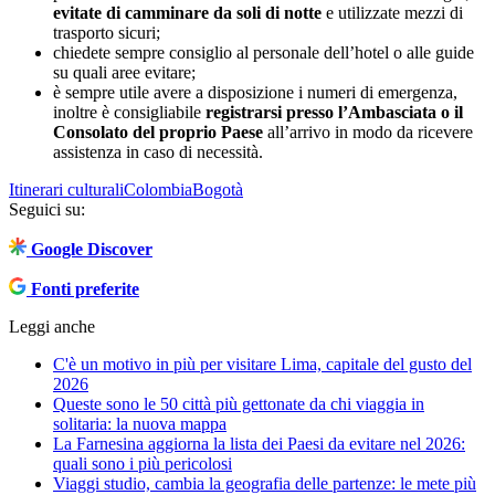
evitate di camminare da soli di notte
e utilizzate mezzi di
trasporto sicuri;
chiedete sempre consiglio al personale dell’hotel o alle guide
su quali aree evitare;
è sempre utile avere a disposizione i numeri di emergenza,
inoltre è consigliabile
registrarsi presso l’Ambasciata o il
Consolato del proprio Paese
all’arrivo in modo da ricevere
assistenza in caso di necessità.
Itinerari culturali
Colombia
Bogotà
Seguici su:
Google Discover
Fonti preferite
Leggi anche
C'è un motivo in più per visitare Lima, capitale del gusto del
2026
Queste sono le 50 città più gettonate da chi viaggia in
solitaria: la nuova mappa
La Farnesina aggiorna la lista dei Paesi da evitare nel 2026:
quali sono i più pericolosi
Viaggi studio, cambia la geografia delle partenze: le mete più