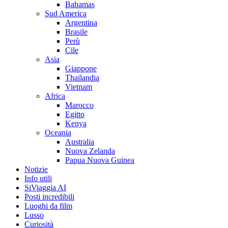
Bahamas
Sud America
Argentina
Brasile
Perù
Cile
Asia
Giappone
Thailandia
Vietnam
Africa
Marocco
Egitto
Kenya
Oceania
Australia
Nuova Zelanda
Papua Nuova Guinea
Notizie
Info utili
SiViaggia AI
Posti incredibili
Luoghi da film
Lusso
Curiosità