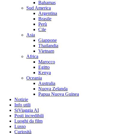
Bahamas
Sud America
Argentina
Brasile
Perù
Cile
Asia
Giappone
Thailandia
Vietnam
Africa
Marocco
Egitto
Kenya
Oceania
Australia
Nuova Zelanda
Papua Nuova Guinea
Notizie
Info utili
SiViaggia AI
Posti incredibili
Luoghi da film
Lusso
Curiosità