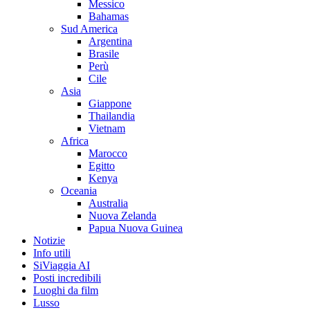
Messico
Bahamas
Sud America
Argentina
Brasile
Perù
Cile
Asia
Giappone
Thailandia
Vietnam
Africa
Marocco
Egitto
Kenya
Oceania
Australia
Nuova Zelanda
Papua Nuova Guinea
Notizie
Info utili
SiViaggia AI
Posti incredibili
Luoghi da film
Lusso