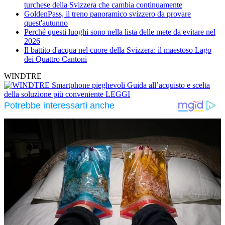
turchese della Svizzera che cambia continuamente
GoldenPass, il treno panoramico svizzero da provare
quest'autunno
Perché questi luoghi sono nella lista delle mete da evitare nel
2026
Il battito d'acqua nel cuore della Svizzera: il maestoso Lago
dei Quattro Cantoni
WINDTRE
Smartphone pieghevoli
Guida all’acquisto e scelta
della soluzione più conveniente
LEGGI