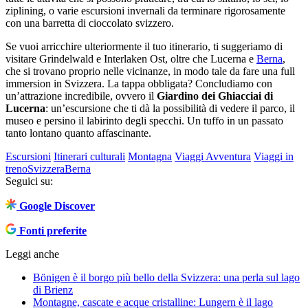
ziplining, o varie escursioni invernali da terminare rigorosamente
con una barretta di cioccolato svizzero.
Se vuoi arricchire ulteriormente il tuo itinerario, ti suggeriamo di
visitare Grindelwald e Interlaken Ost, oltre che Lucerna e
Berna
,
che si trovano proprio nelle vicinanze, in modo tale da fare una full
immersion in Svizzera. La tappa obbligata? Concludiamo con
un’attrazione incredibile, ovvero il
Giardino dei Ghiacciai di
Lucerna
: un’escursione che ti dà la possibilità di vedere il parco, il
museo e persino il labirinto degli specchi. Un tuffo in un passato
tanto lontano quanto affascinante.
Escursioni
Itinerari culturali
Montagna
Viaggi Avventura
Viaggi in
treno
Svizzera
Berna
Seguici su:
Google Discover
Fonti preferite
Leggi anche
Bönigen è il borgo più bello della Svizzera: una perla sul lago
di Brienz
Montagne, cascate e acque cristalline: Lungern è il lago