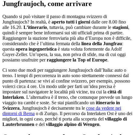
Jungfraujoch, come arrivare
Quando si può visitare il passo di montagna svizzero di
Jungfraujoch? In realtà, è
aperto tutti i giorni
dalle ore 8.00 fino
alle 16.20.
L’itinerario
, tuttavia, può cambiare durante le
stagioni
,
quindi è sempre bene informarsi sui siti ufficiali prima di partire.
Raggiungere la stazione ferroviaria più alta d’Europa non è difficile,
considerando che è l’ultima fermata della
linea della Jungfrau
:
questa
opera ingegneristica
è stata voluta fortemente da Adolf
Guyer-Zeller. Un’opera, la sua, non priva di sfide, ma di cui oggi
possiamo usufruire per
raggiungere la Top of Europe
.
Ci sono due modi per raggiungere Jungfraujoch dall’Italia: auto o
treno. I tempi di percorrenza in auto sono strettamente connessi dal
punto di partenza: se vivi al confine svizzero, per esempio, possono
volerci circa 4 ore. Un modo utile per farti un’idea precisa è
impostare sul navigatore le località più vicine, tra cui la
città di
Interlaken
. L’alternativa è il treno, che comunque prevede un lungo
viaggio tra cambi e soste. Se stai pianificando un
itinerario in
Svizzera
, Jungfraujoch è decisamente tra le
cose da vedere nei
dintorni di Berna
o di Zurigo. Il percorso da Interlaken Ost è uno dei
migliori, in ogni caso, perché ti porta alla scoperta del
villaggio di
Lauterbrunnen
e del
villaggio alpino di Wengen
.