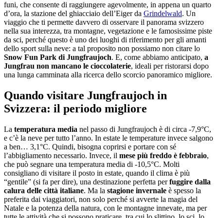
funi, che consente di raggiungere agevolmente, in appena un quarto
d’ora, la stazione del ghiacciaio dell’Eiger da
Grindelwald
. Un
viaggio che ti permette davvero di osservare il panorama svizzero
nella sua interezza, tra montagne, vegetazione e le famosissime piste
da sci, perché questo è uno dei luoghi di riferimento per gli amanti
dello sport sulla neve: a tal proposito non possiamo non citare lo
Snow Fun Park di Jungfraujoch
. E, come abbiamo anticipato,
a
Jungfrau non mancano le cioccolaterie
, ideali per ristorarsi dopo
una lunga camminata alla ricerca dello scorcio panoramico migliore.
Quando visitare Jungfraujoch in
Svizzera: il periodo migliore
La
temperatura media
nel passo di Jungfraujoch è di circa -7,9°C,
e c’è la neve per tutto l’anno. In estate le temperature invece salgono
a ben… 3,1°C. Quindi, bisogna coprirsi e portare con sé
l’abbigliamento necessario. Invece, il
mese più freddo è febbraio
,
che può segnare una temperatura media di -10,5°C. Molti
consigliano di visitare il posto in estate, quando il clima è più
“gentile” (si fa per dire), una destinazione perfetta per
fuggire dalla
calura delle città italiane
. Ma la
stagione invernale
è spesso la
preferita dai viaggiatori, non solo perché si avverte la magia del
Natale e la potenza della natura, con le montagne innevate, ma per
tutte le attività che si possono praticare, tra cui lo slittino, lo sci, lo