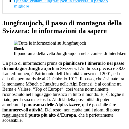
Quando visitare Jungfraujoch in Svizzera: il periodo
migliore
Jungfraujoch, il passo di montagna della
Svizzera: le informazioni da sapere
iStock
Il panorama della vetta Jungfraujoch nella contea di Interlaken
Un paio di informazioni prima di
pianificare l’itinerario nel passo
di montagna Jungfraujoch
in Svizzera. L’indirizzo preciso è 3823
Lauterbrunnen, è Patrimonio dell’Umanità Unesco dal 2001, e la
data di apertura risale al 21 febbraio 1912. Il passo, che è situato tra
le montagne Mönch e Jungfrau nelle Alpi Bernesi, è al confine tra
Berna e Vallese. “Top of Europe”, così viene normalmente
riconosciuto nel linguaggio turistico in tutto il mondo. E, sì, toglie il
fiato, per la sua maestosità. Al di là della possibilità di poter
ammirare il
panorama delle Alpi svizzere
, qui è possibile fare
innumerevoli attività
. Del resto, non capita tutti i giorni di poter
raggiungere il
punto più alto d’Europa
, che è perfettamente
accessibile.