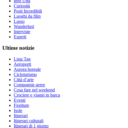
Info Utili
Curiosità
Posti Incredibili
Luoghi da film
Lusso
Wanderlust
Interviste
Esperti
Ultime notizie
Lista Tag
Aeroporti
Aurora boreale
Cicloturismo
Città d’arte
Compagnie aeree
Cosa fare nel weekend
Crociere e viaggi in barca
Eventi
Fioriture
Isole
Itinerari
Itinerari culturali
Itinerari di 1 giorno