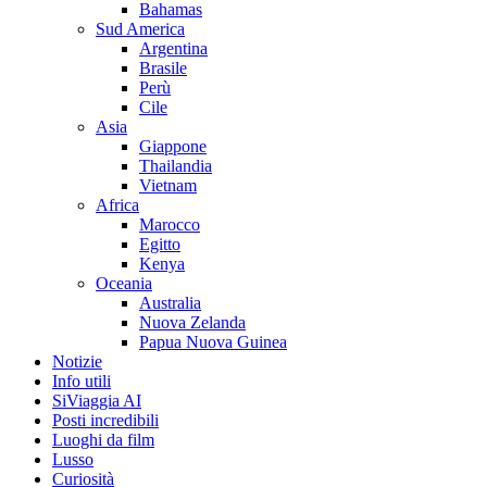
Bahamas
Sud America
Argentina
Brasile
Perù
Cile
Asia
Giappone
Thailandia
Vietnam
Africa
Marocco
Egitto
Kenya
Oceania
Australia
Nuova Zelanda
Papua Nuova Guinea
Notizie
Info utili
SiViaggia AI
Posti incredibili
Luoghi da film
Lusso
Curiosità