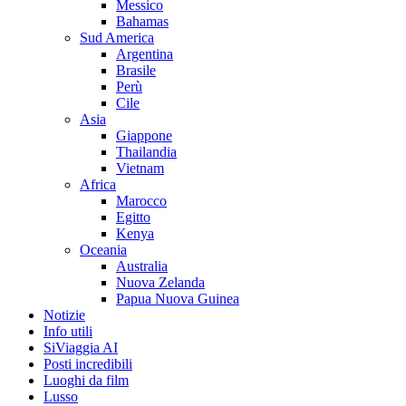
Messico
Bahamas
Sud America
Argentina
Brasile
Perù
Cile
Asia
Giappone
Thailandia
Vietnam
Africa
Marocco
Egitto
Kenya
Oceania
Australia
Nuova Zelanda
Papua Nuova Guinea
Notizie
Info utili
SiViaggia AI
Posti incredibili
Luoghi da film
Lusso