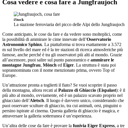
Cosa vedere e cosa fare a Jungfraujoch
iStock
La stazione ferroviaria del picco delle Alpi dello Jungfraujoch
Come anticipato, le cose da fare e da vedere sono molteplici, come
la possibilità di ammirare le cime innevate dell’
Osservatorio
Astronomico Sphinx
. La piattaforma si trova esattamente a 3.572
m sul livello del mare ed è la tre stazioni di ricerca atmosferiche più
famose, anche perché è tra gli osservatori più alti al mondo. Grazie
all’ascensore, puoi salire sul punto panoramico e
ammirare le
montagne Jungfrau
,
Mönch
ed
Eiger
. La struttura è stata poi
soprannominata con il nome menzionato prima, ovvero Top of
Europe.
Un’attrazione pronta a toglierti il fiato? Se vuoi scoprire il passo
della montagna, allora recati al
Palazzo di Ghiaccio
(
Eispalast
): è il
più alto al mondo, ovviamente, ed è un palazzo scavato proprio nel
ghiacciaio dell’
Aletsch
. Il luogo è davvero unico, considerando che
puoi osservare sculture di ghiaccio, tra cui animali, orsi, pinguini o
persino ispirate al cinema. Questa galleria di ghiaccio è magica, e
attraversare la galleria sotterranea è un’esperienza.
Un’altra delle cose da fare è provare la
funivia Eiger Express
, a tre