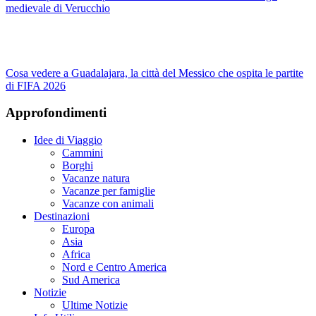
medievale di Verucchio
Cosa vedere a Guadalajara, la città del Messico che ospita le partite
di FIFA 2026
Approfondimenti
Idee di Viaggio
Cammini
Borghi
Vacanze natura
Vacanze per famiglie
Vacanze con animali
Destinazioni
Europa
Asia
Africa
Nord e Centro America
Sud America
Notizie
Ultime Notizie