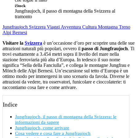
iStock
Jungfraujoch, il passo di montagna della Svizzera al
tramonto
Jungfraujoch
Svizzera
Viaggi Avventura
Cultura
Montagna
Treno
Alpi Bernesi
Visitare la
Svizzera
è un’occasione d’oro per scoprire una delle sue
attrazioni naturali più popolari, ovvero il
passo di Jungfraujoch
. Ti
trovi esattamente a 3.454 metri sopra il livello del mare nella
stazione ferroviaria più alta d’Europa. In tedesco il suo nome
significa “Sella della Fanciulla”, e collega le montagne Jungfrau e
Mönch delle Alpi Bernesi. Un’escursione sul tetto d’Europa è un
ottimo modo per immergersi in uno scenario da favola. Diverse le
attrazioni da vedere, tra osservatori, funicolare e cioccolaterie: ti
raccontiamo cosa fare e come arrivare.
Indice
Jungfraujoch, il passo di montagna della Svizzera: le
informazioni da sapere
Jungfraujoch, come arrivare
Cosa vedere e cosa fare a Jungfraujoch