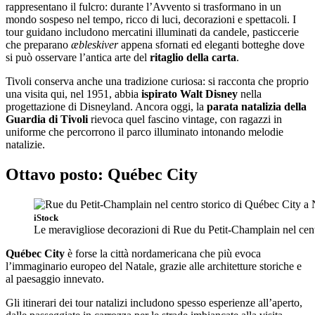
rappresentano il fulcro: durante l’Avvento si trasformano in un
mondo sospeso nel tempo, ricco di luci, decorazioni e spettacoli. I
tour guidano includono mercatini illuminati da candele, pasticcerie
che preparano
æbleskiver
appena sfornati ed eleganti botteghe dove
si può osservare l’antica arte del
ritaglio della carta
.
Tivoli conserva anche una tradizione curiosa: si racconta che proprio
una visita qui, nel 1951, abbia
ispirato Walt Disney
nella
progettazione di Disneyland. Ancora oggi, la
parata natalizia della
Guardia di Tivoli
rievoca quel fascino vintage, con ragazzi in
uniforme che percorrono il parco illuminato intonando melodie
natalizie.
Ottavo posto: Québec City
iStock
Le meravigliose decorazioni di Rue du Petit-Champlain nel cen
Québec City
è forse la città nordamericana che più evoca
l’immaginario europeo del Natale, grazie alle architetture storiche e
al paesaggio innevato.
Gli itinerari dei tour natalizi includono spesso esperienze all’aperto,