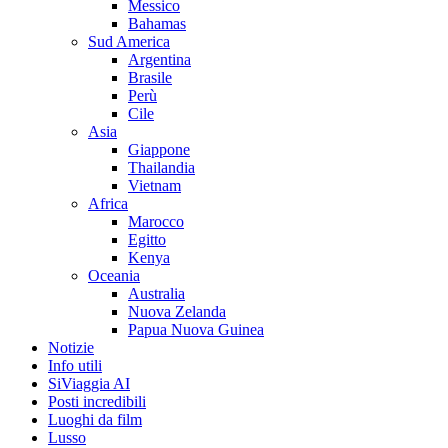
Messico
Bahamas
Sud America
Argentina
Brasile
Perù
Cile
Asia
Giappone
Thailandia
Vietnam
Africa
Marocco
Egitto
Kenya
Oceania
Australia
Nuova Zelanda
Papua Nuova Guinea
Notizie
Info utili
SiViaggia AI
Posti incredibili
Luoghi da film
Lusso