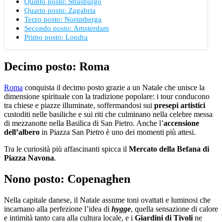
Quinto posto: Strasburgo
Quarto posto: Zagabria
Terzo posto: Norimberga
Secondo posto: Amsterdam
Primo posto: Londra
Decimo posto: Roma
Roma
conquista il decimo posto grazie a un Natale che unisce la
dimensione spirituale con la tradizione popolare: i tour conducono
tra chiese e piazze illuminate, soffermandosi sui
presepi artistici
custoditi nelle basiliche e sui riti che culminano nella celebre messa
di mezzanotte nella Basilica di San Pietro. Anche l’
accensione
dell’albero
in Piazza San Pietro è uno dei momenti più attesi.
Tra le curiosità più affascinanti spicca il
Mercato della Befana di
Piazza Navona
.
Nono posto: Copenaghen
Nella capitale danese, il Natale assume toni ovattati e luminosi che
incarnano alla perfezione l’idea di
hygge
, quella sensazione di calore
e intimità tanto cara alla cultura locale, e i
Giardini di Tivoli
ne