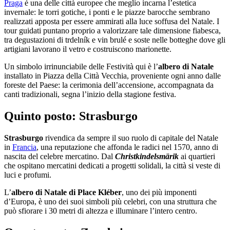
Praga
è una delle città europee che meglio incarna l’estetica
invernale: le torri gotiche, i ponti e le piazze barocche sembrano
realizzati apposta per essere ammirati alla luce soffusa del Natale. I
tour guidati puntano proprio a valorizzare tale dimensione fiabesca,
tra degustazioni di trdelník e vin brulé e soste nelle botteghe dove gli
artigiani lavorano il vetro e costruiscono marionette.
Un simbolo irrinunciabile delle Festività qui è l’
albero di Natale
installato in Piazza della Città Vecchia, proveniente ogni anno dalle
foreste del Paese: la cerimonia dell’accensione, accompagnata da
canti tradizionali, segna l’inizio della stagione festiva.
Quinto posto: Strasburgo
Strasburgo
rivendica da sempre il suo ruolo di capitale del Natale
in
Francia
, una reputazione che affonda le radici nel 1570, anno di
nascita del celebre mercatino. Dal
Christkindelsmärik
ai quartieri
che ospitano mercatini dedicati a progetti solidali, la città si veste di
luci e profumi.
L’
albero di Natale di Place Kléber
, uno dei più imponenti
d’Europa, è uno dei suoi simboli più celebri, con una struttura che
può sfiorare i 30 metri di altezza e illuminare l’intero centro.