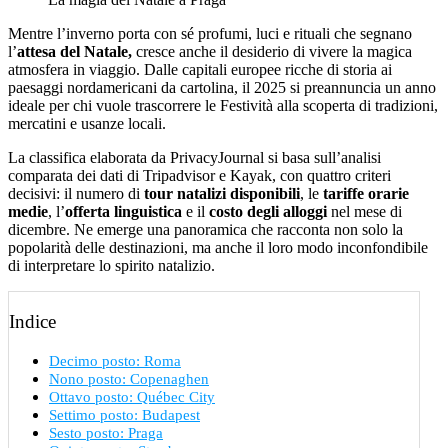
Mentre l’inverno porta con sé profumi, luci e rituali che segnano
l’
attesa del Natale,
cresce anche il desiderio di vivere la magica
atmosfera in viaggio. Dalle capitali europee ricche di storia ai
paesaggi nordamericani da cartolina, il 2025 si preannuncia un anno
ideale per chi vuole trascorrere le Festività alla scoperta di tradizioni,
mercatini e usanze locali.
La classifica elaborata da PrivacyJournal si basa sull’analisi
comparata dei dati di Tripadvisor e Kayak, con quattro criteri
decisivi: il numero di
tour natalizi disponibili
, le
tariffe orarie
medie
, l’
offerta linguistica
e il
costo degli alloggi
nel mese di
dicembre. Ne emerge una panoramica che racconta non solo la
popolarità delle destinazioni, ma anche il loro modo inconfondibile
di interpretare lo spirito natalizio.
Indice
Decimo posto: Roma
Nono posto: Copenaghen
Ottavo posto: Québec City
Settimo posto: Budapest
Sesto posto: Praga