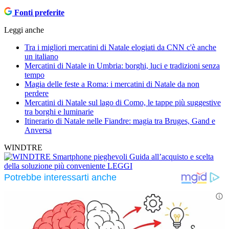
Fonti preferite
Leggi anche
Tra i migliori mercatini di Natale elogiati da CNN c'è anche
un italiano
Mercatini di Natale in Umbria: borghi, luci e tradizioni senza
tempo
Magia delle feste a Roma: i mercatini di Natale da non
perdere
Mercatini di Natale sul lago di Como, le tappe più suggestive
tra borghi e luminarie
Itinerario di Natale nelle Fiandre: magia tra Bruges, Gand e
Anversa
WINDTRE
Smartphone pieghevoli
Guida all’acquisto e scelta
della soluzione più conveniente
LEGGI