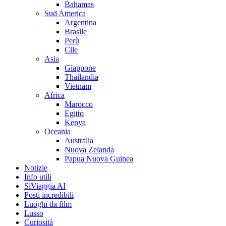
Bahamas
Sud America
Argentina
Brasile
Perù
Cile
Asia
Giappone
Thailandia
Vietnam
Africa
Marocco
Egitto
Kenya
Oceania
Australia
Nuova Zelanda
Papua Nuova Guinea
Notizie
Info utili
SiViaggia AI
Posti incredibili
Luoghi da film
Lusso
Curiosità