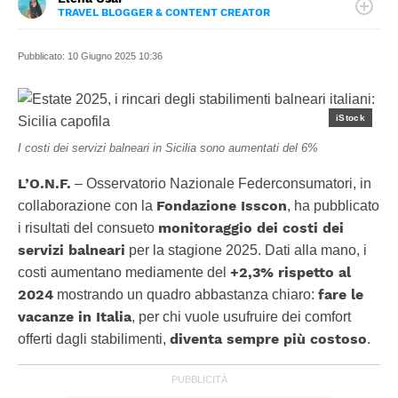
TRAVEL BLOGGER & CONTENT CREATOR
LINKEDIN
La scrittura, il viaggio e la fotografia sono le sue grandi
INSTAGRAM
passioni e quando parte non dimentica mai di portare un
Pubblicato:
10 Giugno 2025 10:36
libro con sé.
iStock
I costi dei servizi balneari in Sicilia sono aumentati del 6%
L’O.N.F.
– Osservatorio Nazionale Federconsumatori, in
Fondazione Isscon
collaborazione con la
, ha pubblicato
monitoraggio dei costi dei
i risultati del consueto
servizi balneari
per la stagione 2025. Dati alla mano, i
+2,3% rispetto al
costi aumentano mediamente del
2024
fare le
mostrando un quadro abbastanza chiaro:
vacanze in Italia
, per chi vuole usufruire dei comfort
diventa sempre più costoso
offerti dagli stabilimenti,
.