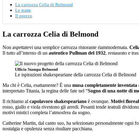
La carrozza Celia di Belmond
Le tratte
Il prezzo
La carrozza Celia di Belmond
Non aspettatevi una semplice carrozza ristorante riammodernata.
Celi
Il tutto all’interno di un
autentico Pullman del 1932
, restaurato e tr
Ufficio Stampa Belmond
Le ispirazioni shakespeariane della carrozza Celia di Belmond
Ma chi è Celia, esattamente? È una
musa completamente inventat
interpretato Titania, la regina delle fate nel “
Sogno di una notte di me
Il richiamo al
capolavoro shakespeariano
è ovunque.
Motivi floreal
rosso, giallo e viola rivestono gli arredi. Pesanti tende teatrali divi
motivi mistici completa l’atmosfera da sogno.
Catherine Martin, dal canto suo, ha selezionato personalmente ogni for
nostalgia e opulenza senza risultare pacchiana.