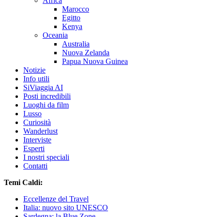
Africa
Marocco
Egitto
Kenya
Oceania
Australia
Nuova Zelanda
Papua Nuova Guinea
Notizie
Info utili
SiViaggia AI
Posti incredibili
Luoghi da film
Lusso
Curiosità
Wanderlust
Interviste
Esperti
I nostri speciali
Contatti
Temi Caldi:
Eccellenze del Travel
Italia: nuovo sito UNESCO
Sardegna: la Blue Zone