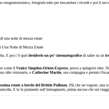
o enogastronomico, fotografa tutto per inscatolare i ricordi e poi li racc
di Una Notte di Mezza Estate
chu. E poi c’è quel
desiderio un po’ cinematografico
di salire su un
tr
one come il
Venice Simplon-Orient-Express
, prova a spingersi oltre. 
suo stile visionario, e
Catherine Martin
, sua compagna e premio Oscar 
ssima estate a bordo del British Pullman
. Più che un vagone, una sor
sticella. E lo fa puntando sull’immaginario, prima ancora che sul viagg