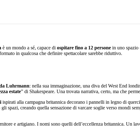
a
è un mondo a sé, capace di
ospitare fino a 12 persone
in uno spazio 
asformato in qualcosa che definire spettacolare sarebbe riduttivo.
a da Luhrmann
: nella sua immaginazione, una diva del West End londin
zza estate
” di Shakespeare. Una trovata narrativa, certo, ma che permea
i
ispirati alla campagna britannica decorano i pannelli in legno di querci
dono gli spazi, creando quella sensazione di varcare soglie verso mondi s
nitore e artigiano. I nomi sono quelli dell’eccellenza britannica. Un lav