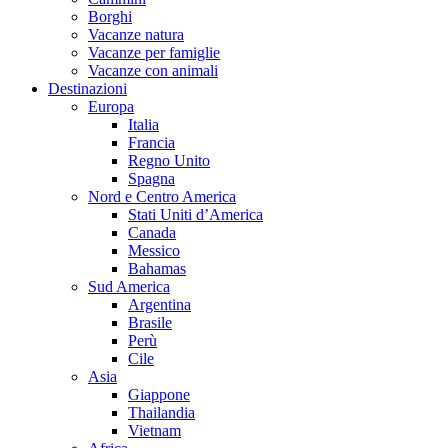
Borghi
Vacanze natura
Vacanze per famiglie
Vacanze con animali
Destinazioni
Europa
Italia
Francia
Regno Unito
Spagna
Nord e Centro America
Stati Uniti d’America
Canada
Messico
Bahamas
Sud America
Argentina
Brasile
Perù
Cile
Asia
Giappone
Thailandia
Vietnam