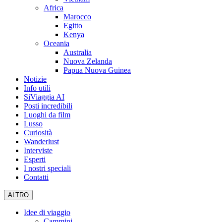
Africa
Marocco
Egitto
Kenya
Oceania
Australia
Nuova Zelanda
Papua Nuova Guinea
Notizie
Info utili
SiViaggia AI
Posti incredibili
Luoghi da film
Lusso
Curiosità
Wanderlust
Interviste
Esperti
I nostri speciali
Contatti
ALTRO
Idee di viaggio
Cammini