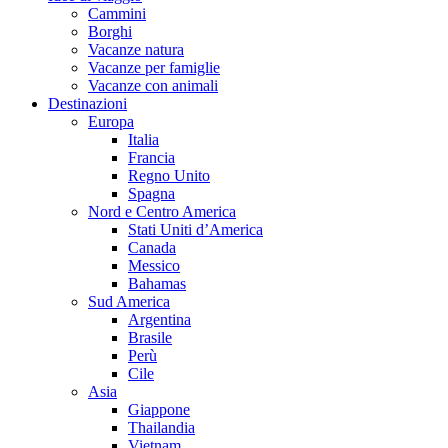
Cammini
Borghi
Vacanze natura
Vacanze per famiglie
Vacanze con animali
Destinazioni
Europa
Italia
Francia
Regno Unito
Spagna
Nord e Centro America
Stati Uniti d’America
Canada
Messico
Bahamas
Sud America
Argentina
Brasile
Perù
Cile
Asia
Giappone
Thailandia
Vietnam