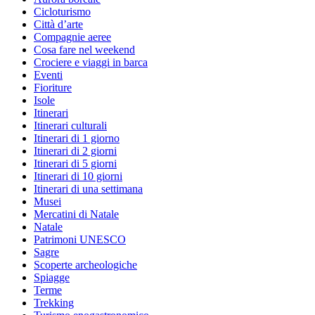
Cicloturismo
Città d’arte
Compagnie aeree
Cosa fare nel weekend
Crociere e viaggi in barca
Eventi
Fioriture
Isole
Itinerari
Itinerari culturali
Itinerari di 1 giorno
Itinerari di 2 giorni
Itinerari di 5 giorni
Itinerari di 10 giorni
Itinerari di una settimana
Musei
Mercatini di Natale
Natale
Patrimoni UNESCO
Sagre
Scoperte archeologiche
Spiagge
Terme
Trekking