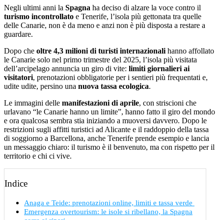
Negli ultimi anni la
Spagna
ha deciso di alzare la voce contro il
turismo incontrollato
e Tenerife, l’isola più gettonata tra quelle
delle Canarie, non è da meno e anzi non è più disposta a restare a
guardare.
Dopo che
oltre 4,3 milioni di turisti internazionali
hanno affollato
le Canarie solo nel primo trimestre del 2025, l’isola più visitata
dell’arcipelago annuncia un giro di vite:
limiti giornalieri ai
visitatori
, prenotazioni obbligatorie per i sentieri più frequentati e,
udite udite, persino una
nuova tassa ecologica
.
Le immagini delle
manifestazioni di aprile
, con striscioni che
urlavano “le Canarie hanno un limite”, hanno fatto il giro del mondo
e ora qualcosa sembra stia iniziando a muoversi davvero. Dopo le
restrizioni sugli affitti turistici ad Alicante e il raddoppio della tassa
di soggiorno a Barcellona, anche Tenerife prende esempio e lancia
un messaggio chiaro: il turismo è il benvenuto, ma con rispetto per il
territorio e chi ci vive.
Indice
Anaga e Teide: prenotazioni online, limiti e tassa verde
Emergenza overtourism: le isole si ribellano, la Spagna