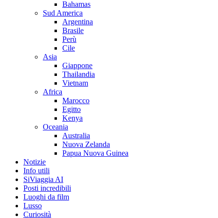
Bahamas
Sud America
Argentina
Brasile
Perù
Cile
Asia
Giappone
Thailandia
Vietnam
Africa
Marocco
Egitto
Kenya
Oceania
Australia
Nuova Zelanda
Papua Nuova Guinea
Notizie
Info utili
SiViaggia AI
Posti incredibili
Luoghi da film
Lusso
Curiosità