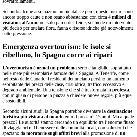
sovraffollamenti.
Secondo alcune associazioni ambientaliste però, queste misure sono
ancora troppo caute e non osano abbastanza: con circa
4 milioni di
visitatori all’anno
nel solo parco del Teide, si chiede un intervento
più deciso per tutelare flora, fauna e risorse idriche già notevolmente
sotto pressione.
Emergenza overtourism: le isole si
ribellano, la Spagna corre ai ripari
L’overtourism è ormai un problema
serio e tangibile, soprattutto
nelle mete più esemplari e famose della Spagna. A Tenerife, come
nel resto delle Canarie, i residenti denunciano persino un aumento
esorbitante dei prezzi delle case
,
crisi idrica, traffico eccessivo e
degrado ambientale. Una tensione che si è trasformata in
protesta
,
con migliaia di persone in piazza a chiedere nuove regole, più eque
e sostenibili.
Secondo alcuni studi, la Spagna potrebbe diventare
la destinazione
turistica più visitata al mondo
entro i prossimi 15 anni. Ma a quale
prezzo? Le autorità stanno cercando un equilibrio tra l’enorme flusso
di viaggiatori e il benessere delle comunità locali, con soluzioni che
spaziano da
moratorie sugli affitti brevi
alla promozione di
un