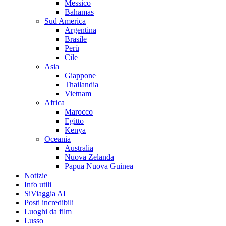
Messico
Bahamas
Sud America
Argentina
Brasile
Perù
Cile
Asia
Giappone
Thailandia
Vietnam
Africa
Marocco
Egitto
Kenya
Oceania
Australia
Nuova Zelanda
Papua Nuova Guinea
Notizie
Info utili
SiViaggia AI
Posti incredibili
Luoghi da film
Lusso