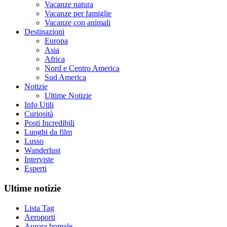
Vacanze natura
Vacanze per famiglie
Vacanze con animali
Destinazioni
Europa
Asia
Africa
Nord e Centro America
Sud America
Notizie
Ultime Notizie
Info Utili
Curiosità
Posti Incredibili
Luoghi da film
Lusso
Wanderlust
Interviste
Esperti
Ultime notizie
Lista Tag
Aeroporti
Aurora boreale