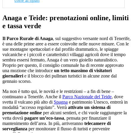
corre ai ripari
Anaga e Teide: prenotazioni online, limiti
e tassa verde
Il Parco Rurale di Anaga
, sul suggestivo versante nord di Tenerife,
è una delle prime aree a essere coinvolte nelle nuove misure. Con le
sue montagne spettacolari e dal profilo drammatico, le spiagge
vulcaniche e i piccoli e caratteristici villaggi agricoli dove il tempo
sembra essersi fermato, Anaga è un vero gioiello naturalistico.
Proprio per questo, il consiglio comunale ha di recente approvato
una mozione che introduce
un tetto massimo di visitatori
giornalieri
e il blocco dei pullman turistici in alcune zone dal
gennaio scorso.
Ma non è tutto qui, le novità e le restrizioni – a fin di bene –
continuano a Tenerife. Anche il
Parco Nazionale del Teide
, dove
svetta il vulcano più alto di
Spagna
e patrimonio Unesco, entrerà in
modalità “accesso regolato”. Verrà
attivato un sistema di
prenotazione online
per alcuni sentieri, e chi vuole raggiungere la
vetta dovrà
pagare un’eco-tassa
, pensata per finanziare il
mantenimento dell’area. In più, arriveranno
telecamere di
sorveglianza
per monitorare il flusso di turisti e prevenire