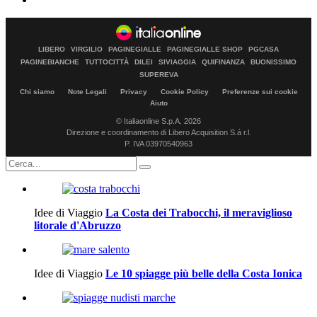
LIBERO
VIRGILIO
PAGINEGIALLE
PAGINEGIALLE SHOP
PGCASA
PAGINEBIANCHE
TUTTOCITTÀ
DILEI
SIVIAGGIA
QUIFINANZA
BUONISSIMO
SUPEREVA
Chi siamo
Note Legali
Privacy
Cookie Policy
Preferenze sui cookie
Aiuto
© Italiaonline S.p.A. 2026
Direzione e coordinamento di Libero Acquisition S.á r.l.
P. IVA 03970540963
Idee di Viaggio
La Costa dei Trabocchi, il meraviglioso
litorale d'Abruzzo
Idee di Viaggio
Le 10 spiagge più belle della Costa Ionica