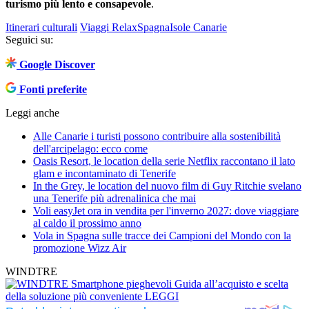
turismo più lento e consapevole
.
Itinerari culturali
Viaggi Relax
Spagna
Isole Canarie
Seguici su:
Google Discover
Fonti preferite
Leggi anche
Alle Canarie i turisti possono contribuire alla sostenibilità
dell'arcipelago: ecco come
Oasis Resort, le location della serie Netflix raccontano il lato
glam e incontaminato di Tenerife
In the Grey, le location del nuovo film di Guy Ritchie svelano
una Tenerife più adrenalinica che mai
Voli easyJet ora in vendita per l'inverno 2027: dove viaggiare
al caldo il prossimo anno
Vola in Spagna sulle tracce dei Campioni del Mondo con la
promozione Wizz Air
WINDTRE
Smartphone pieghevoli
Guida all’acquisto e scelta
della soluzione più conveniente
LEGGI