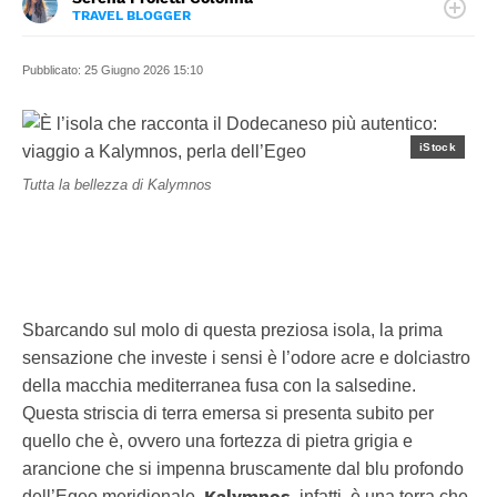
TRAVEL BLOGGER
LINKEDIN
PhD in Psicologia Cognitiva, Travel Blogger,
Coordinatrice di Viaggio e Redattrice Web di turismo, una
Pubblicato:
25 Giugno 2026 15:10
vita fatta di viaggi, scrittura e persone
iStock
Tutta la bellezza di Kalymnos
Sbarcando sul molo di questa preziosa isola, la prima
sensazione che investe i sensi è l’odore acre e dolciastro
della macchia mediterranea fusa con la salsedine.
Questa striscia di terra emersa si presenta subito per
quello che è, ovvero una fortezza di pietra grigia e
arancione che si impenna bruscamente dal blu profondo
Kalymnos
dell’Egeo meridionale.
, infatti, è una terra che