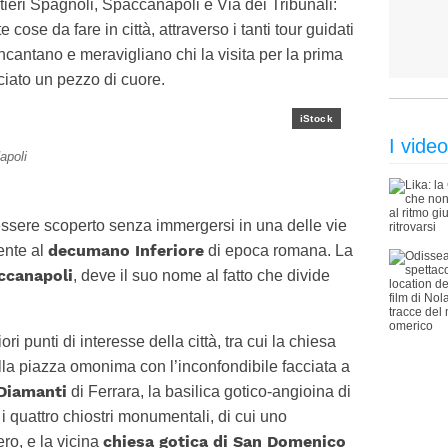
tieri Spagnoli, Spaccanapoli e Via dei Tribunali:
cose da fare in città, attraverso i tanti tour guidati
ncantano e meravigliano chi la visita per la prima
ciato un pezzo di cuore.
iStock
I video
Napoli
essere scoperto senza immergersi in una delle vie
decumano Inferiore
ente al
di epoca romana. La
ccanapoli
, deve il suo nome al fatto che divide
ri punti di interesse della città, tra cui la chiesa
a piazza omonima con l’inconfondibile facciata a
 Diamanti
di Ferrara, la basilica gotico-angioina di
i quattro chiostri monumentali, di cui uno
chiesa gotica di San Domenico
ro, e la vicina