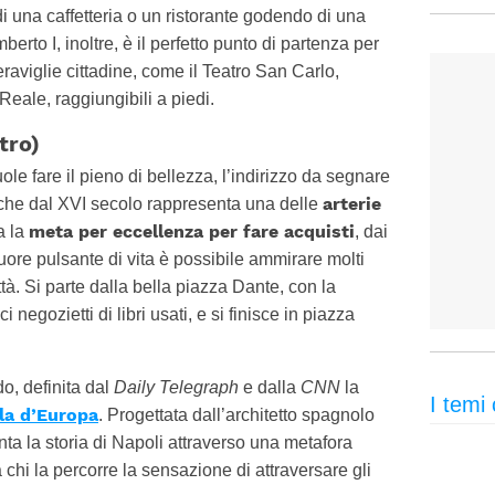
di una caffetteria o un ristorante godendo di una
erto I, inoltre, è il perfetto punto di partenza per
raviglie cittadine, come il Teatro San Carlo,
Reale, raggiungibili a piedi.
tro)
ole fare il pieno di bellezza, l’indirizzo da segnare
arterie
 che dal XVI secolo rappresenta una delle
meta per eccellenza per fare acquisti
a la
, dai
uore pulsante di vita è possibile ammirare molti
ittà. Si parte dalla bella piazza Dante, con la
i negozietti di libri usati, e si finisce in piazza
o, definita dal
Daily Telegraph
e dalla
CNN
la
I temi 
la d’Europa
. Progettata dall’architetto spagnolo
ta la storia di Napoli attraverso una metafora
 a chi la percorre la sensazione di attraversare gli