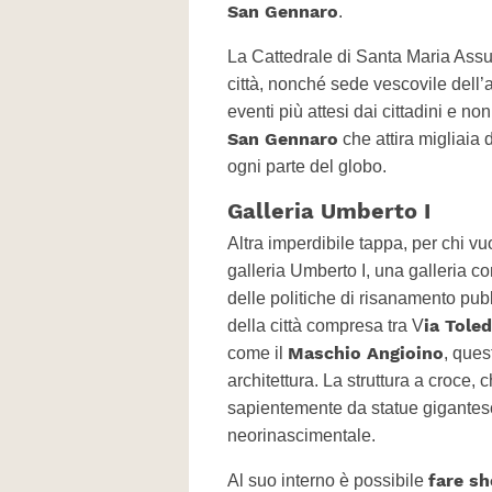
San Gennaro
.
La Cattedrale di Santa Maria Assunt
città, nonché sede vescovile dell’a
eventi più attesi dai cittadini e no
San Gennaro
che attira migliaia 
ogni parte del globo.
Galleria Umberto I
Altra imperdibile tappa, per chi vu
galleria Umberto I, una galleria co
delle politiche di risanamento pu
ia Tole
della città compresa tra V
Maschio Angioino
come il
, ques
architettura. La struttura a croce,
sapientemente da statue gigantesche
neorinascimentale.
fare s
Al suo interno è possibile