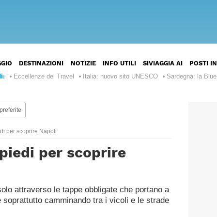
ST
GGIO
DESTINAZIONI
NOTIZIE
INFO UTILI
SIVIAGGIA AI
POSTI I
Italia
Europa
i:
Eccellenze del Travel
Italia: nuovo sito UNESCO
Sardegna: la Blu
Francia
Stati
Nord
Uniti
e
preferite
d’America
Regno
Centro
Unito
America
Canada
iedi per scoprire Napoli
Argentina
Spagna
Sud
 piedi per scoprire
Messico
America
Brasile
Giappone
Bahamas
Asia
Perù
Thailandia
Marocco
Africa
solo attraverso le tappe obbligate che portano a
Cile
oprattutto camminando tra i vicoli e le strade
Vietnam
Egitto
Australia
Oceania