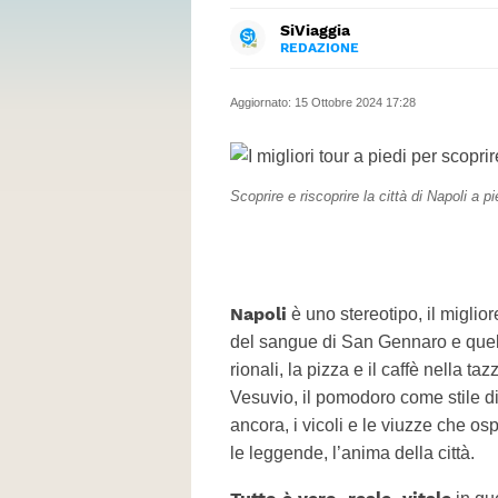
SiViaggia
REDAZIONE
FACEBOOK
Il magazine dedicato a chi ama 
INSTAGRAM
informazioni utili.
Aggiornato:
15 Ottobre 2024 17:28
Scoprire e riscoprire la città di Napoli a pi
Napoli
è uno stereotipo, il migliore
del sangue di San Gennaro e quell
rionali, la pizza e il caffè nella t
Vesuvio, il pomodoro come stile di 
ancora, i vicoli e le viuzze che os
le leggende, l’anima della città.