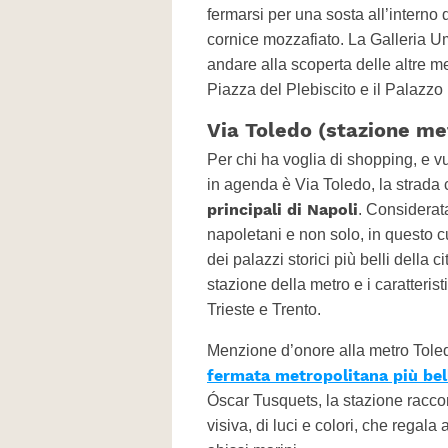
fermarsi per una sosta all’interno 
cornice mozzafiato. La Galleria Umb
andare alla scoperta delle altre me
Piazza del Plebiscito e il Palazzo 
Via Toledo (stazione me
Per chi ha voglia di shopping, e vu
in agenda è Via Toledo, la strada
principali di Napoli
. Considerat
napoletani e non solo, in questo c
dei palazzi storici più belli della c
stazione della metro e i caratteristic
Trieste e Trento.
Menzione d’onore alla metro Toled
fermata metropolitana più bel
Óscar Tusquets, la stazione raccon
visiva, di luci e colori, che regala