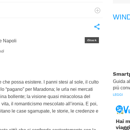
Kenya
Nuova
Zelanda
WIN
viaggiare e scoprire posti nuovi, a chi cerca
Papua
Nuova
Guinea
iStock
edi
Smartp
Guida al
 che possa esistere. I panni stesi al sole, il culto
più con
o “pagano” per Maradona; le urla nei mercati
LEGGI
azzina bollente; la visione quasi miracolosa del
vita, il romanticismo mescolato all’ironia. E poi,
pitano le case sgarrupate, le storie, le credenze e
Hai m
viagg