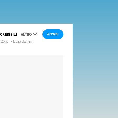
NCREDIBILI
ALTRO
ACCEDI
e Zone
Eolie da film
LUOGHI
DA
FILM
LUSSO
CURIOSITÀ
WANDERLUST
INTERVISTE
ESPERTI
I NOSTRI
SPECIALI