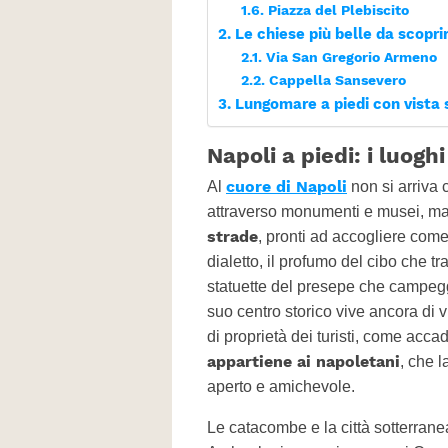
Piazza del Plebiscito
Le chiese più belle da scop
Via San Gregorio Armeno
Cappella Sansevero
Lungomare a piedi con vista 
Napoli a piedi: i luog
cuore di Napoli
Al
non si arriva 
attraverso monumenti e musei, m
strade
, pronti ad accogliere come
dialetto, il profumo del cibo che tr
statuette del presepe che campegg
suo centro storico vive ancora di v
di proprietà dei turisti, come accad
appartiene ai napoletani
, che 
aperto e amichevole.
Le catacombe e la città sotterrane