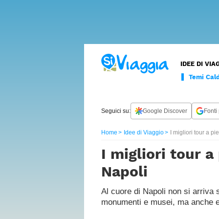
LUOGHI
LUSSO
CURIOSITÀ
WANDERLU
INTERVISTE
ESPERTI
I
CONTATTI
IDEE DI VIA
DA
NOSTRI
Cammini
FILM
SPECIALI
Temi Cald
Borghi
Seguici su:
Google Discover
Fonti 
Vacanze
natura
Home
Idee di Viaggio
I migliori tour a p
Vacanze
I migliori tour a
per
famiglie
Napoli
Vacanze
con
Al cuore di Napoli non si arriva 
animali
monumenti e musei, ma anche e s