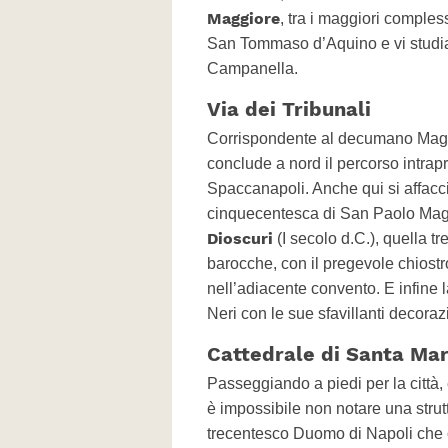
Maggiore
, tra i maggiori compless
San Tommaso d’Aquino e vi studia
Campanella.
Via dei Tribunali
Corrispondente al decumano Mag
conclude a nord il percorso intrap
Spaccanapoli. Anche qui si affacc
cinquecentesca di San Paolo Maggio
Dioscuri
(I secolo d.C.), quella 
barocche, con il pregevole chiostr
nell’adiacente convento. E infine 
Neri con le sue sfavillanti decora
Cattedrale di Santa Ma
Passeggiando a piedi per la città, 
è impossibile non notare una strutt
trecentesco Duomo di Napoli che 