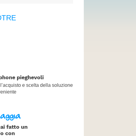
CONTATTI
DTRE
hone pieghevoli
l’acquisto e scelta della soluzione
veniente
ai fatto un
io con