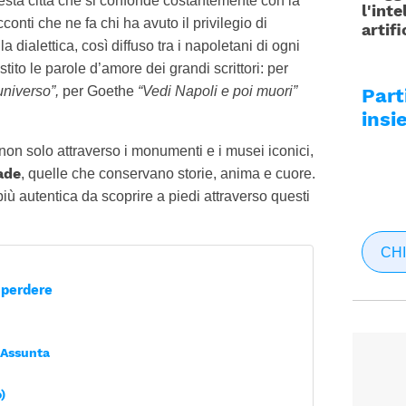
esta città che si confonde costantemente con la
l'inte
conti che ne fa chi ha avuto il privilegio di
artifi
 dialettica, così diffuso tra i napoletani di ogni
tito le parole d’amore dei grandi scrittori: per
’universo”,
per Goethe
“Vedi Napoli e poi muori”
Par
insi
 non solo attraverso i monumenti e i musei iconici,
ade
, quelle che conservano storie, anima e cuore.
ù autentica da scoprire a piedi attraverso questi
CHI
n perdere
 Assunta
)