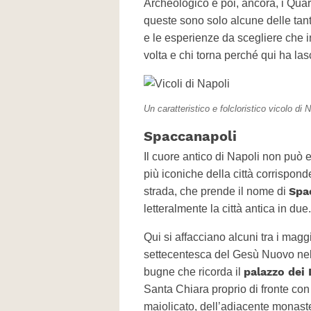
Archeologico e poi, ancora, i Quar
queste sono solo alcune delle tante 
e le esperienze da scegliere che i
volta e chi torna perché qui ha las
Un caratteristico e folcloristico vicolo di 
Spaccanapoli
Il cuore antico di Napoli non può 
più iconiche della città corrispond
Spa
strada, che prende il nome di
letteralmente la città antica in due.
Qui si affacciano alcuni tra i maggio
settecentesca del Gesù Nuovo nell
palazzo dei
bugne che ricorda il
Santa Chiara proprio di fronte con 
maiolicato, dell’adiacente monaste