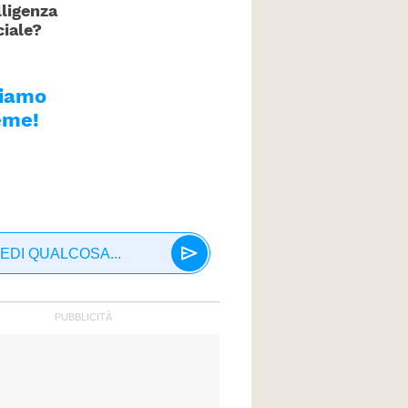
lligenza
ciale?
tiamo
eme!
EDI QUALCOSA...