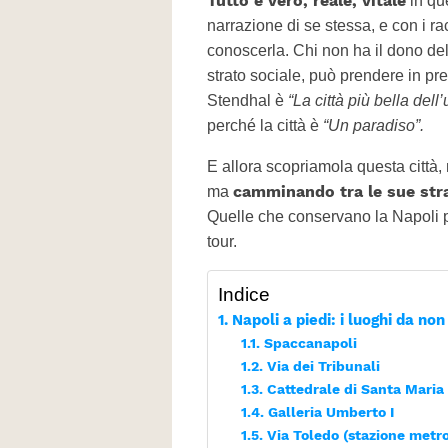
Tutto è vero, reale, vitale
in qu
narrazione di se stessa, e con i rac
conoscerla. Chi non ha il dono della
strato sociale, può prendere in pres
Stendhal è
“La città più bella dell
perché la città è
“Un paradiso”.
E allora scopriamola questa città,
camminando tra le sue str
ma
Quelle che conservano la Napoli pi
tour.
Indice
Napoli a piedi: i luoghi da no
Spaccanapoli
Via dei Tribunali
Cattedrale di Santa Maria
Galleria Umberto I
Via Toledo (stazione metro