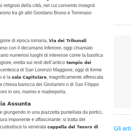
i religiosi della città, nel cui convento insegnò
rono tra gli altri Giordano Bruno e Tommaso
Via dei Tribunali
giore di epoca romana,
reso con il decumano Inferiore, oggi chiamato
iano numerosi luoghi di interesse come la basilica
tempio dei
re, eretta sui resti dell’antico
trecentesca di San Lorenzo Maggiore, oggi di forme
sala Capitolare
o e la
, magnificamente affrescata
la chiesa barocca dei Girolamini o di San Filippo
zioni in oro, marmo e madreperla.
ria Assunta
e giungendo in una piazzetta puntellata da portici,
ura imponente e affascinante: si tratta del
cappella del Tesoro di
custodisce la venerata
Gli arti