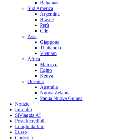
Bahamas
Sud America
Argentina
Brasile
Perù
Cile
Asia
Giappone
Thailandia
Vietnam
Africa
Marocco
Egitto
Kenya
Oceania
Australia
Nuova Zelanda
Papua Nuova Guinea
Notizie
Info utili
SiViaggia AI
Posti incredibili
Luoghi da film
Lusso
Curiosità