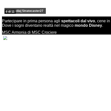
Wikipedia| Stratocaster27
6 di 11
Partecipare in prima persona agli
spettacoli dal vivo
, cene in
Dove i sogni diventano realtà nel magico
mondo Disney
.
MSC Armonia di MSC Crociere