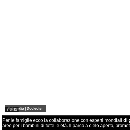
Wikipedia | Doclecter
7 di 11
Per le famiglie ecco la collaborazione con esperti mondiali
di 
aree per i bambini di tutte le età. Il parco a cielo aperto, prome