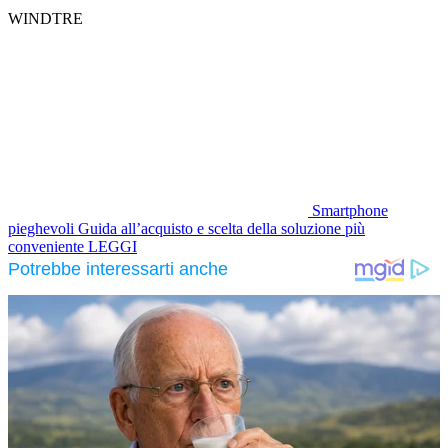
WINDTRE
Smartphone
pieghevoli
Guida all’acquisto e scelta della soluzione più
conveniente
LEGGI