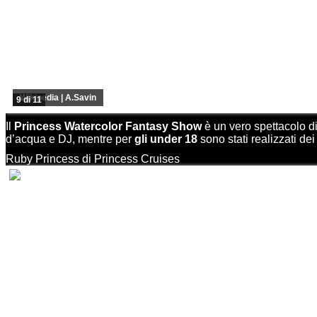
Wikipedia | A.Savin
9 di 11
Il
Princess Watercolor Fantasy Show
è un vero spettacolo di 
d’acqua e DJ, mentre per
gli under 18
sono stati realizzati dei
Ruby Princess di Princess Cruises