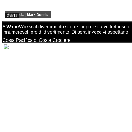
Wikipedia | Mark Dennis
2 di 11
A
WaterWorks
il divertimento scorre lungo le curve tortuose d
innumerevoli ore di divertimento. Di sera invece vi aspettano i 
Costa Pacifica di Costa Crociere