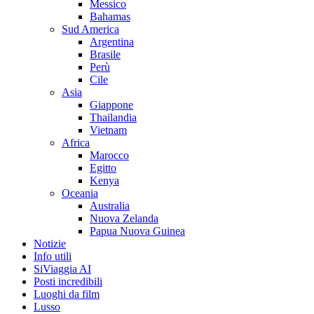
Messico
Bahamas
Sud America
Argentina
Brasile
Perù
Cile
Asia
Giappone
Thailandia
Vietnam
Africa
Marocco
Egitto
Kenya
Oceania
Australia
Nuova Zelanda
Papua Nuova Guinea
Notizie
Info utili
SiViaggia AI
Posti incredibili
Luoghi da film
Lusso