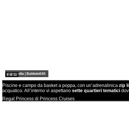
Wikipedia | Baldwin040
8 di 11
Piscine e campo da basket a poppa, con un’adrenalinica
zip 
acquatico. All’interno vi aspettano
sette quartieri tematici
dove
Regal Princess di Princess Cruises