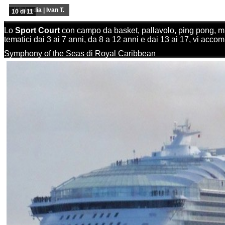
Wikipedia | Ivan T.
10 di 11
Lo
Sport Court
con campo da basket, pallavolo, ping pong, mini
tematici dai 3 ai 7 anni, da 8 a 12 anni e dai 13 ai 17, vi ac
Symphony of the Seas di Royal Caribbean