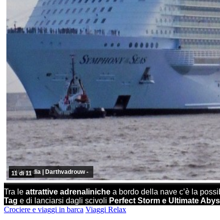
Wikipedia | Darthvadrouw -
11 di 11
Tra le
attrattive adrenaliniche
a bordo della nave c’è la possibi
Tag
e di lanciarsi dagli scivoli
Perfect Storm e Ultimate Aby
Crociere e viaggi in barca
Viaggi Relax