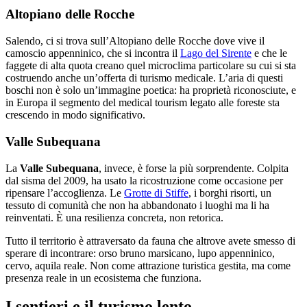
Altopiano delle Rocche
Salendo, ci si trova sull’Altopiano delle Rocche dove vive il
camoscio appenninico, che si incontra il
Lago del Sirente
e che le
faggete di alta quota creano quel microclima particolare su cui si sta
costruendo anche un’offerta di turismo medicale. L’aria di questi
boschi non è solo un’immagine poetica: ha proprietà riconosciute, e
in Europa il segmento del medical tourism legato alle foreste sta
crescendo in modo significativo.
Valle Subequana
La
Valle Subequana
, invece, è forse la più sorprendente. Colpita
dal sisma del 2009, ha usato la ricostruzione come occasione per
ripensare l’accoglienza. Le
Grotte di Stiffe
, i borghi risorti, un
tessuto di comunità che non ha abbandonato i luoghi ma li ha
reinventati. È una resilienza concreta, non retorica.
Tutto il territorio è attraversato da fauna che altrove avete smesso di
sperare di incontrare: orso bruno marsicano, lupo appenninico,
cervo, aquila reale. Non come attrazione turistica gestita, ma come
presenza reale in un ecosistema che funziona.
I sentieri e il turismo lento