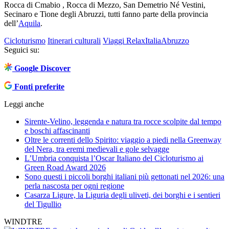
Rocca di Cmabio , Rocca di Mezzo, San Demetrio Né Vestini,
Secinaro e Tione degli Abruzzi, tutti fanno parte della provincia
dell’
Aquila
.
Cicloturismo
Itinerari culturali
Viaggi Relax
Italia
Abruzzo
Seguici su:
Google Discover
Fonti preferite
Leggi anche
Sirente-Velino, leggenda e natura tra rocce scolpite dal tempo
e boschi affascinanti
Oltre le correnti dello Spirito: viaggio a piedi nella Greenway
del Nera, tra eremi medievali e gole selvagge
L’Umbria conquista l’Oscar Italiano del Cicloturismo ai
Green Road Award 2026
Sono questi i piccoli borghi italiani più gettonati nel 2026: una
perla nascosta per ogni regione
Casarza Ligure, la Liguria degli uliveti, dei borghi e i sentieri
del Tigullio
WINDTRE