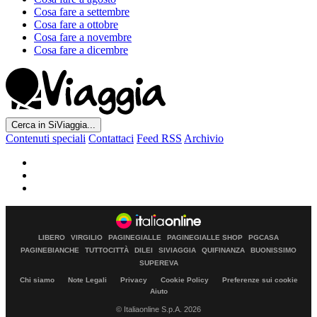
Cosa fare a settembre
Cosa fare a ottobre
Cosa fare a novembre
Cosa fare a dicembre
Cerca in SiViaggia...
Contenuti speciali
Contattaci
Feed RSS
Archivio
LIBERO
VIRGILIO
PAGINEGIALLE
PAGINEGIALLE SHOP
PGCASA
PAGINEBIANCHE
TUTTOCITTÀ
DILEI
SIVIAGGIA
QUIFINANZA
BUONISSIMO
SUPEREVA
Chi siamo
Note Legali
Privacy
Cookie Policy
Preferenze sui cookie
Aiuto
© Italiaonline S.p.A. 2026