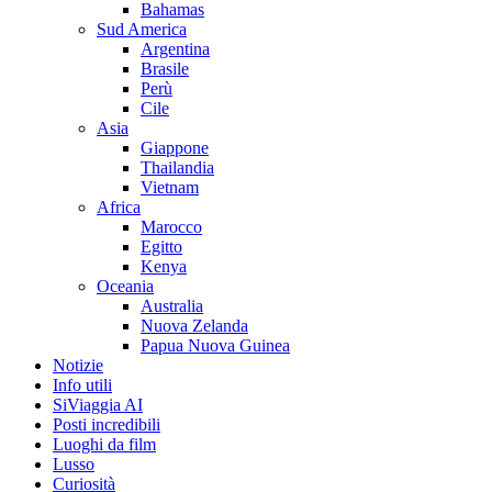
Bahamas
Sud America
Argentina
Brasile
Perù
Cile
Asia
Giappone
Thailandia
Vietnam
Africa
Marocco
Egitto
Kenya
Oceania
Australia
Nuova Zelanda
Papua Nuova Guinea
Notizie
Info utili
SiViaggia AI
Posti incredibili
Luoghi da film
Lusso
Curiosità