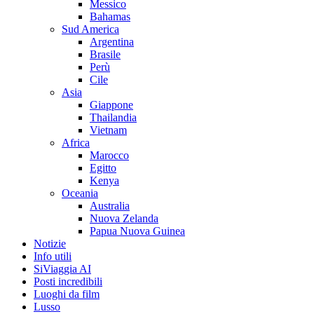
Messico
Bahamas
Sud America
Argentina
Brasile
Perù
Cile
Asia
Giappone
Thailandia
Vietnam
Africa
Marocco
Egitto
Kenya
Oceania
Australia
Nuova Zelanda
Papua Nuova Guinea
Notizie
Info utili
SiViaggia AI
Posti incredibili
Luoghi da film
Lusso