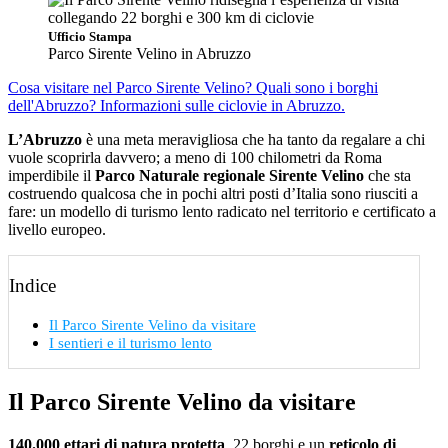
Ufficio Stampa
Parco Sirente Velino in Abruzzo
Cosa visitare nel Parco Sirente Velino?
Quali sono i borghi
dell'Abruzzo?
Informazioni sulle ciclovie in Abruzzo.
L’Abruzzo
è una meta meravigliosa che ha tanto da regalare a chi
vuole scoprirla davvero; a meno di 100 chilometri da Roma
imperdibile il
Parco Naturale regionale Sirente Velino
che sta
costruendo qualcosa che in pochi altri posti d’Italia sono riusciti a
fare: un modello di turismo lento radicato nel territorio e certificato a
livello europeo.
Indice
Il Parco Sirente Velino da visitare
I sentieri e il turismo lento
Il Parco Sirente Velino da visitare
140.000 ettari di natura protetta
, 22 borghi e un
reticolo di