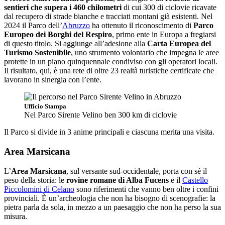
sentieri che supera i 460 chilometri
di cui 300 di ciclovie ricavate
dal recupero di strade bianche e tracciati montani già esistenti. Nel
2024 il Parco dell’
Abruzzo
ha ottenuto il riconoscimento di
Parco
Europeo dei Borghi del Respiro
, primo ente in Europa a fregiarsi
di questo titolo. Si aggiunge all’adesione alla
Carta Europea del
Turismo Sostenibile
, uno strumento volontario che impegna le aree
protette in un piano quinquennale condiviso con gli operatori locali.
Il risultato, qui, è una rete di oltre 23 realtà turistiche certificate che
lavorano in sinergia con l’ente.
Ufficio Stampa
Nel Parco Sirente Velino ben 300 km di ciclovie
Il Parco si divide in 3 anime principali e ciascuna merita una visita.
Area Marsicana
L’
Area Marsicana
, sul versante sud-occidentale, porta con sé il
peso della storia: le
rovine romane di Alba Fucens
e il
Castello
Piccolomini di Celano
sono riferimenti che vanno ben oltre i confini
provinciali. È un’archeologia che non ha bisogno di scenografie: la
pietra parla da sola, in mezzo a un paesaggio che non ha perso la sua
misura.