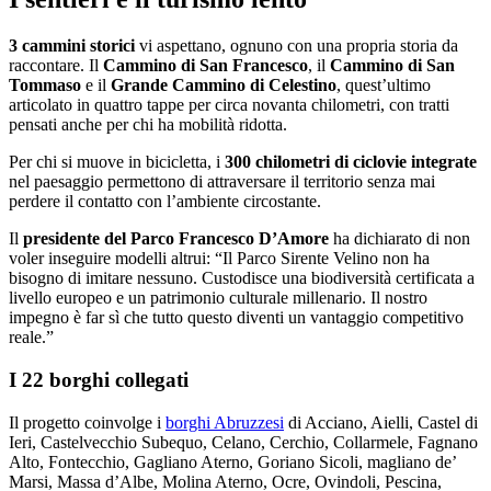
3 cammini storici
vi aspettano, ognuno con una propria storia da
raccontare. Il
Cammino di San Francesco
, il
Cammino di San
Tommaso
e il
Grande Cammino di Celestino
, quest’ultimo
articolato in quattro tappe per circa novanta chilometri, con tratti
pensati anche per chi ha mobilità ridotta.
Per chi si muove in bicicletta, i
300 chilometri di ciclovie integrate
nel paesaggio permettono di attraversare il territorio senza mai
perdere il contatto con l’ambiente circostante.
Il
presidente del Parco Francesco D’Amore
ha dichiarato di non
voler inseguire modelli altrui: “Il Parco Sirente Velino non ha
bisogno di imitare nessuno. Custodisce una biodiversità certificata a
livello europeo e un patrimonio culturale millenario. Il nostro
impegno è far sì che tutto questo diventi un vantaggio competitivo
reale.”
I 22 borghi collegati
Il progetto coinvolge i
borghi Abruzzesi
di Acciano, Aielli, Castel di
Ieri, Castelvecchio Subequo, Celano, Cerchio, Collarmele, Fagnano
Alto, Fontecchio, Gagliano Aterno, Goriano Sicoli, magliano de’
Marsi, Massa d’Albe, Molina Aterno, Ocre, Ovindoli, Pescina,