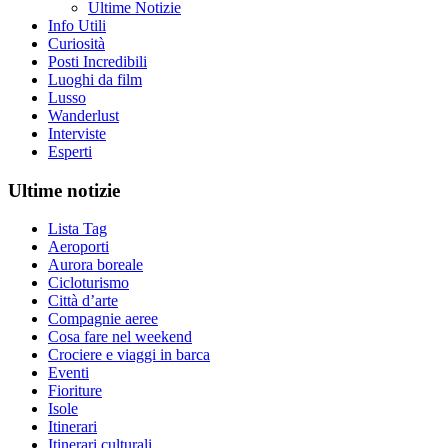
Ultime Notizie
Info Utili
Curiosità
Posti Incredibili
Luoghi da film
Lusso
Wanderlust
Interviste
Esperti
Ultime notizie
Lista Tag
Aeroporti
Aurora boreale
Cicloturismo
Città d’arte
Compagnie aeree
Cosa fare nel weekend
Crociere e viaggi in barca
Eventi
Fioriture
Isole
Itinerari
Itinerari culturali