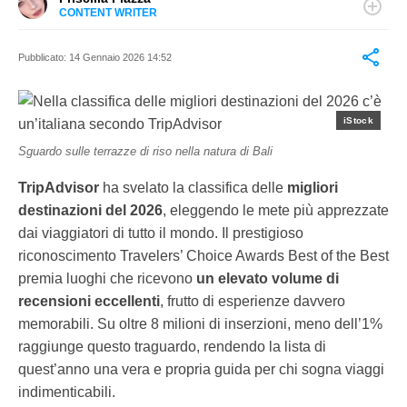
CONTENT WRITER
LINKEDIN
Laureata in cinema, teatro e spettacolo multimediale,
oggi lavora come redattrice e social media manager
Pubblicato:
14 Gennaio 2026 14:52
freelance
iStock
Sguardo sulle terrazze di riso nella natura di Bali
TripAdvisor
ha svelato la classifica delle
migliori
destinazioni del 2026
, eleggendo le mete più apprezzate
dai viaggiatori di tutto il mondo. Il prestigioso
riconoscimento Travelers’ Choice Awards Best of the Best
premia luoghi che ricevono
un elevato volume di
recensioni eccellenti
, frutto di esperienze davvero
memorabili. Su oltre 8 milioni di inserzioni, meno dell’1%
raggiunge questo traguardo, rendendo la lista di
quest’anno una vera e propria guida per chi sogna viaggi
indimenticabili.