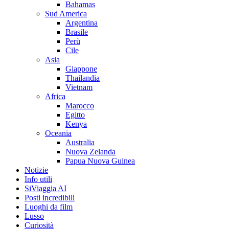
Bahamas
Sud America
Argentina
Brasile
Perù
Cile
Asia
Giappone
Thailandia
Vietnam
Africa
Marocco
Egitto
Kenya
Oceania
Australia
Nuova Zelanda
Papua Nuova Guinea
Notizie
Info utili
SiViaggia AI
Posti incredibili
Luoghi da film
Lusso
Curiosità