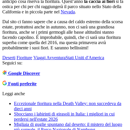
anticipo cosa riserva la fioritura. Quest’anno
la caccia ai fiori
si fa
ostica per chi per chi raggiungerà il parco situato nello Stato della
California e in piccola parte nel
Nevada
.
Dal sito ci fanno sapere che a causa del caldo estremo della scorsa
estate, protrattosi anche in autunno, non ci sarà una grandiosa
fioritura, anche se i primi germogli alle basse altitudini stanno
facendo capolino. È improbabile, quindi, che ci sarà una fioritura
superba come quella del 2016, ma questa primavera avrà
probabilmente i suoi fiori. E saranno bellissimi!
Deserti
Fioriture
Viaggi Avventura
Stati Uniti d'America
Seguici su:
Google Discover
Fonti preferite
Leggi anche
Eccezionale fioritura nella Death Valley: non succedeva da
dieci anni
Sbocciano i labirinti di girasoli in Italia: i migliori in cui
perdersi nell'estate 2026
Migliaia di guglie spuntano dal deserto: il mistero del luogo
più surreale, il Parco Nazionale di Nambung