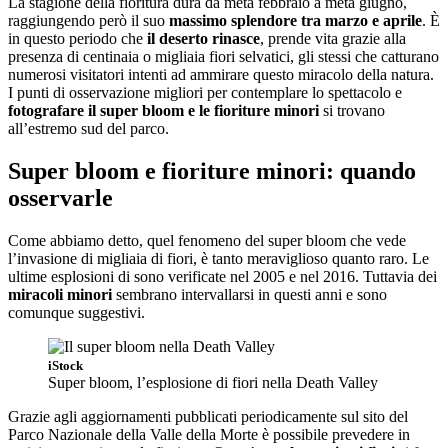
La stagione della fioritura dura da metà febbraio a metà giugno,
raggiungendo però il suo
massimo splendore tra marzo e aprile
. È
in questo periodo che
il deserto rinasce
, prende vita grazie alla
presenza di centinaia o migliaia fiori selvatici, gli stessi che catturano
numerosi visitatori intenti ad ammirare questo miracolo della natura.
I punti di osservazione migliori per contemplare lo spettacolo e
fotografare il super bloom e le fioriture minori
si trovano
all’estremo sud del parco.
Super bloom e fioriture minori: quando
osservarle
Come abbiamo detto, quel fenomeno del super bloom che vede
l’invasione di migliaia di fiori, è tanto meraviglioso quanto raro. Le
ultime esplosioni di sono verificate nel 2005 e nel 2016. Tuttavia dei
miracoli minori
sembrano intervallarsi in questi anni e sono
comunque suggestivi.
iStock
Super bloom, l’esplosione di fiori nella Death Valley
Grazie agli aggiornamenti pubblicati periodicamente sul sito del
Parco Nazionale della Valle della Morte è possibile prevedere in