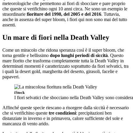
meteorologiche che permettono ai fiori di sbocciare e pare proprio
che queste si verifichino ogni 10 anni circa. Ne sono un esempio le
straordinarie
fioriture del 1998, del 2005 e del 2016
. Tuttavia,
anche in assenza del super bloom, i fiori qui non sono mai del tutto
assenti.
Un mare di fiori nella Death Valley
Come un miracolo che ridona speranza così è il super bloom, che
torna gentile e bellissimo
dopo lunghi periodi di siccità
. Questo
mare fiorito che trasforma completamente tutta la Death Valley in
determinati momenti è caratterizzato soprattutto da fiori selvatici, tra
i quali la desert gold, margherita del deserto, girasoli, facelie e
papaveri.
iStock
I fiori selvatici che sbocciano nella Death Valley sono considera
Affinché queste specie riescano a risorgere dalla siccità è necessario
che si verifichino queste
tre condizioni
: precipitazioni ben
distanziate in inverno e in primavera, calore sufficiente del sole e
mancanza di vento arido.