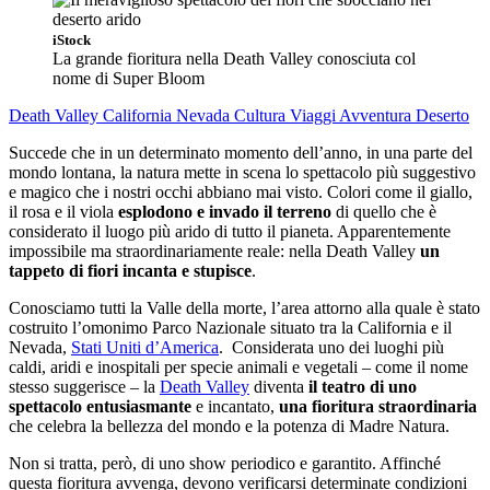
iStock
La grande fioritura nella Death Valley conosciuta col
nome di Super Bloom
Death Valley
California
Nevada
Cultura
Viaggi Avventura
Deserto
Succede che in un determinato momento dell’anno, in una parte del
mondo lontana, la natura mette in scena lo spettacolo più suggestivo
e magico che i nostri occhi abbiano mai visto. Colori come il giallo,
il rosa e il viola
esplodono e invado il terreno
di quello che è
considerato il luogo più arido di tutto il pianeta. Apparentemente
impossibile ma straordinariamente reale: nella Death Valley
un
tappeto di fiori incanta e stupisce
.
Conosciamo tutti la Valle della morte, l’area attorno alla quale è stato
costruito l’omonimo Parco Nazionale situato tra la California e il
Nevada,
Stati Uniti d’America
. Considerata uno dei luoghi più
caldi, aridi e inospitali per specie animali e vegetali – come il nome
stesso suggerisce – la
Death Valley
diventa
il teatro di uno
spettacolo entusiasmante
e incantato,
una fioritura straordinaria
che celebra la bellezza del mondo e la potenza di Madre Natura.
Non si tratta, però, di uno show periodico e garantito. Affinché
questa fioritura avvenga, devono verificarsi determinate condizioni