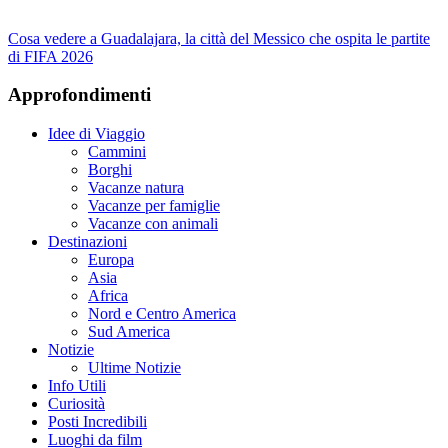
Cosa vedere a Guadalajara, la città del Messico che ospita le partite
di FIFA 2026
Approfondimenti
Idee di Viaggio
Cammini
Borghi
Vacanze natura
Vacanze per famiglie
Vacanze con animali
Destinazioni
Europa
Asia
Africa
Nord e Centro America
Sud America
Notizie
Ultime Notizie
Info Utili
Curiosità
Posti Incredibili
Luoghi da film