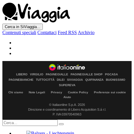
Cerca in SiViaggia...
Contenuti speciali
Contattaci
Feed RSS
Archivio
LIBERO
VIRGILIO
PAGINEGIALLE
PAGINEGIALLE SHOP
PGCASA
PAGINEBIANCHE
TUTTOCITTÀ
DILEI
SIVIAGGIA
QUIFINANZA
BUONISSIMO
SUPEREVA
Chi siamo
Note Legali
Privacy
Cookie Policy
Preferenze sui cookie
Aiuto
© Italiaonline S.p.A. 2026
Direzione e coordinamento di Libero Acquisition S.á r.l.
P. IVA 03970540963