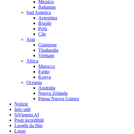
Messico
Bahamas
Sud America
Argentina
Brasile
Perù
Cile
Asia
Giappone
Thailandia
Vietnam
Africa
Marocco
Egitto
Kenya
Oceania
Australia
Nuova Zelanda
Papua Nuova Guinea
Notizie
Info utili
SiViaggia AI
Posti incredibili
Luoghi da film
Lusso