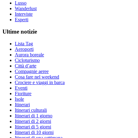
Lusso
Wanderlust
Interviste
Esperti
Ultime notizie
Lista Tag
Aeroporti
Aurora boreale
Cicloturismo
Città d’arte
Compagnie aeree
Cosa fare nel weekend
Crociere e viaggi in barca
Eventi
Fioriture
Isole
Itinerari
Itinerari culturali
Itinerari di 1 giorno
Itinerari di 2 giorni
Itinerari di 5 giorni
Itinerari di 10 giorni
Itinerari di una settimana