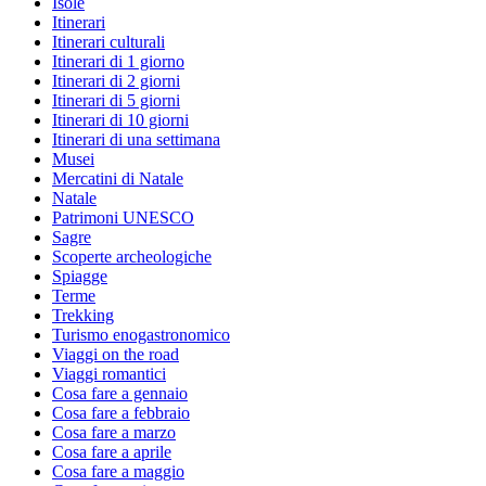
Isole
Itinerari
Itinerari culturali
Itinerari di 1 giorno
Itinerari di 2 giorni
Itinerari di 5 giorni
Itinerari di 10 giorni
Itinerari di una settimana
Musei
Mercatini di Natale
Natale
Patrimoni UNESCO
Sagre
Scoperte archeologiche
Spiagge
Terme
Trekking
Turismo enogastronomico
Viaggi on the road
Viaggi romantici
Cosa fare a gennaio
Cosa fare a febbraio
Cosa fare a marzo
Cosa fare a aprile
Cosa fare a maggio