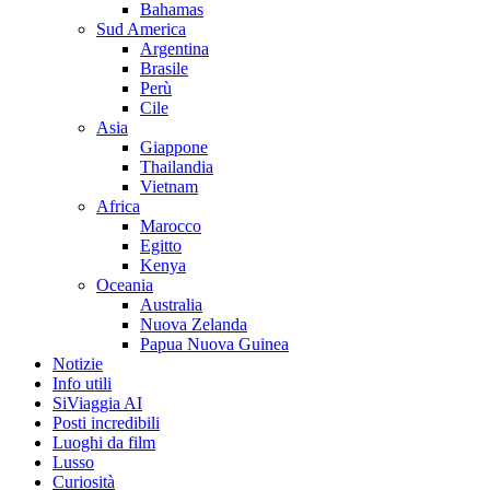
Bahamas
Sud America
Argentina
Brasile
Perù
Cile
Asia
Giappone
Thailandia
Vietnam
Africa
Marocco
Egitto
Kenya
Oceania
Australia
Nuova Zelanda
Papua Nuova Guinea
Notizie
Info utili
SiViaggia AI
Posti incredibili
Luoghi da film
Lusso
Curiosità