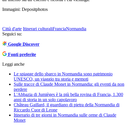
Immagini: Depositphotos
Città d'arte
Itinerari culturali
Francia
Normandia
Seguici su:
Google Discover
Fonti preferite
Leggi anche
Le spiagge dello sbarco in Normandia sono patrimonio
UNESCO, un viaggio tra storia e memoti
Sulle tracce di Claude Monet in Normandia: gli eventi da non
perdere
L'Abbazia di Jumièges è la più bella rovina di Francia, 1.300
anni di storia in un solo capolavoro
Château Gaillard, il guardiano di pietra della Normandia di
Riccardo Cuor di Leone
Itinerario di tre giorni in Normandia sulle orme di Claude
Monet