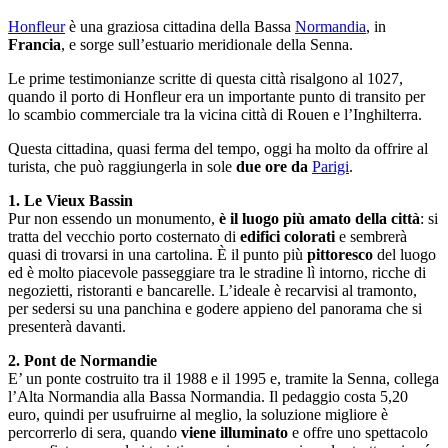
Honfleur
è una graziosa cittadina della Bassa
Normandia
, in
Francia
, e sorge sull’estuario meridionale della Senna.
Le prime testimonianze scritte di questa città risalgono al 1027,
quando il porto di Honfleur era un importante punto di transito per
lo scambio commerciale tra la vicina città di Rouen e l’Inghilterra.
Questa cittadina, quasi ferma del tempo, oggi ha molto da offrire al
turista, che può raggiungerla in sole
due ore da
Parigi
.
1. Le Vieux Bassin
Pur non essendo un monumento,
è il luogo più amato della città
: si
tratta del vecchio porto costernato di
edifici colorati
e sembrerà
quasi di trovarsi in una cartolina. È il punto più
pittoresco
del luogo
ed è molto piacevole passeggiare tra le stradine lì intorno, ricche di
negozietti, ristoranti e bancarelle. L’ideale è recarvisi al tramonto,
per sedersi su una panchina e godere appieno del panorama che si
presenterà davanti.
2. Pont de Normandie
E’ un ponte costruito tra il 1988 e il 1995 e, tramite la Senna, collega
l’Alta Normandia alla Bassa Normandia. Il pedaggio costa 5,20
euro, quindi per usufruirne al meglio, la soluzione migliore è
percorrerlo di sera, quando
viene illuminato
e offre uno spettacolo