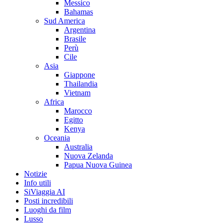
Messico
Bahamas
Sud America
Argentina
Brasile
Perù
Cile
Asia
Giappone
Thailandia
Vietnam
Africa
Marocco
Egitto
Kenya
Oceania
Australia
Nuova Zelanda
Papua Nuova Guinea
Notizie
Info utili
SiViaggia AI
Posti incredibili
Luoghi da film
Lusso