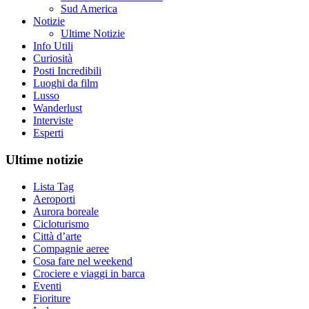
Sud America
Notizie
Ultime Notizie
Info Utili
Curiosità
Posti Incredibili
Luoghi da film
Lusso
Wanderlust
Interviste
Esperti
Ultime notizie
Lista Tag
Aeroporti
Aurora boreale
Cicloturismo
Città d’arte
Compagnie aeree
Cosa fare nel weekend
Crociere e viaggi in barca
Eventi
Fioriture