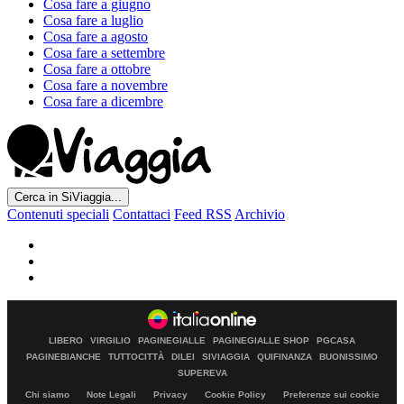
Cosa fare a giugno
Cosa fare a luglio
Cosa fare a agosto
Cosa fare a settembre
Cosa fare a ottobre
Cosa fare a novembre
Cosa fare a dicembre
Cerca in SiViaggia...
Contenuti speciali
Contattaci
Feed RSS
Archivio
LIBERO
VIRGILIO
PAGINEGIALLE
PAGINEGIALLE SHOP
PGCASA
PAGINEBIANCHE
TUTTOCITTÀ
DILEI
SIVIAGGIA
QUIFINANZA
BUONISSIMO
SUPEREVA
Chi siamo
Note Legali
Privacy
Cookie Policy
Preferenze sui cookie