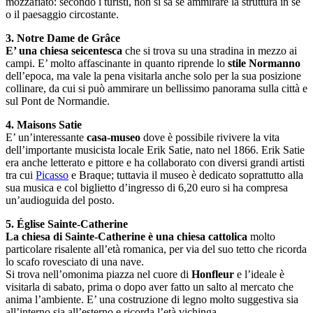
mozzafiato: secondo i turisti, non si sa se ammirare la struttura in sé
o il paesaggio circostante.
3. Notre Dame de Grâce
E’ una chiesa seicentesca
che si trova su una stradina in mezzo ai
campi. E’ molto affascinante in quanto riprende lo
stile Normanno
dell’epoca, ma vale la pena visitarla anche solo per la sua posizione
collinare, da cui si può ammirare un bellissimo panorama sulla città e
sul Pont de Normandie.
4. Maisons Satie
E’ un’interessante
casa-museo
dove è possibile rivivere la vita
dell’importante musicista locale Erik Satie, nato nel 1866. Erik Satie
era anche letterato e pittore e ha collaborato con diversi grandi artisti
tra cui
Picasso
e Braque; tuttavia il museo è dedicato soprattutto alla
sua musica e col biglietto d’ingresso di 6,20 euro si ha compresa
un’audioguida del posto.
5. Église Sainte-Catherine
La chiesa di Sainte-Catherine è una chiesa cattolica
molto
particolare risalente all’età romanica, per via del suo tetto che ricorda
lo scafo rovesciato di una nave.
Si trova nell’omonima piazza nel cuore di
Honfleur
e l’ideale è
visitarla di sabato, prima o dopo aver fatto un salto al mercato che
anima l’ambiente. E’ una costruzione di legno molto suggestiva sia
all’interno sia all’esterno e ricorda l’età vichinga.