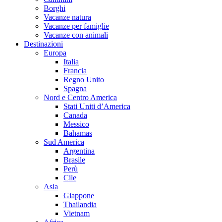
Borghi
Vacanze natura
Vacanze per famiglie
Vacanze con animali
Destinazioni
Europa
Italia
Francia
Regno Unito
Spagna
Nord e Centro America
Stati Uniti d’America
Canada
Messico
Bahamas
Sud America
Argentina
Brasile
Perù
Cile
Asia
Giappone
Thailandia
Vietnam