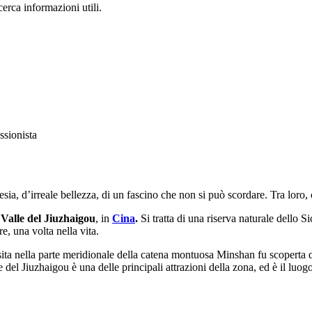
erca informazioni utili.
a, d’irreale bellezza, di un fascino che non si può scordare. Tra loro, 
a
Valle del Jiuzhaigou
, in
Cina
.
Si tratta di una riserva naturale dello S
, una volta nella vita.
a sita nella parte meridionale della catena montuosa Minshan fu scoperta
e del Jiuzhaigou è una delle principali attrazioni della zona, ed è il luo