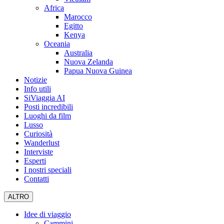
Africa
Marocco
Egitto
Kenya
Oceania
Australia
Nuova Zelanda
Papua Nuova Guinea
Notizie
Info utili
SiViaggia AI
Posti incredibili
Luoghi da film
Lusso
Curiosità
Wanderlust
Interviste
Esperti
I nostri speciali
Contatti
ALTRO
Idee di viaggio
Cammini