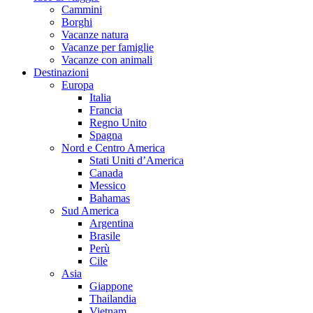
Cammini
Borghi
Vacanze natura
Vacanze per famiglie
Vacanze con animali
Destinazioni
Europa
Italia
Francia
Regno Unito
Spagna
Nord e Centro America
Stati Uniti d’America
Canada
Messico
Bahamas
Sud America
Argentina
Brasile
Perù
Cile
Asia
Giappone
Thailandia
Vietnam