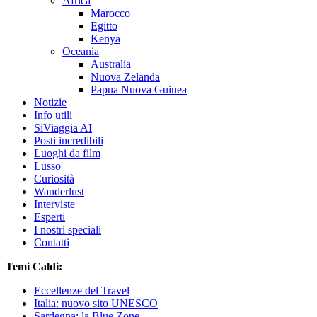
Africa
Marocco
Egitto
Kenya
Oceania
Australia
Nuova Zelanda
Papua Nuova Guinea
Notizie
Info utili
SiViaggia AI
Posti incredibili
Luoghi da film
Lusso
Curiosità
Wanderlust
Interviste
Esperti
I nostri speciali
Contatti
Temi Caldi:
Eccellenze del Travel
Italia: nuovo sito UNESCO
Sardegna: la Blue Zone