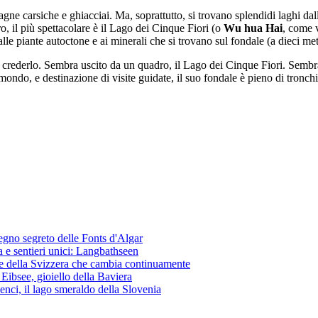
ne carsiche e ghiacciai. Ma, soprattutto, si trovano splendidi laghi dal
o, il più spettacolare è il Lago dei Cinque Fiori (o
Wu hua Hai
, come 
 alle piante autoctone e ai minerali che si trovano sul fondale (a dieci m
le crederlo. Sembra uscito da un quadro, il Lago dei Cinque Fiori. Sembra 
mondo, e destinazione di visite guidate, il suo fondale è pieno di tronchi
regno segreto delle Fonts d'Algar
ica e sentieri unici: Langbathseen
ese della Svizzera che cambia continuamente
Eibsee, gioiello della Baviera
lenci, il lago smeraldo della Slovenia