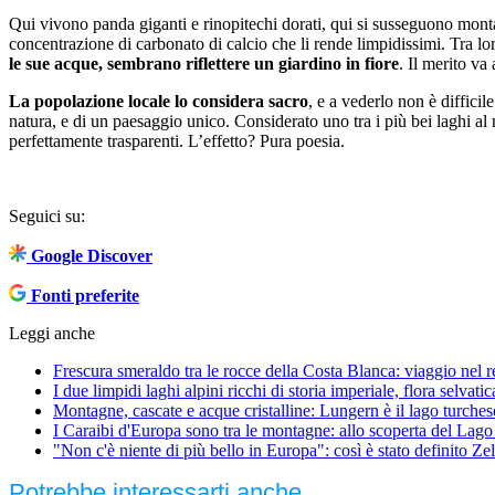
Qui vivono panda giganti e rinopitechi dorati, qui si susseguono montag
concentrazione di carbonato di calcio che li rende limpidissimi. Tra lor
le sue acque, sembrano riflettere un giardino in fiore
. Il merito va
La popolazione locale lo considera sacro
, e a vederlo non è diffici
natura, e di un paesaggio unico. Considerato uno tra i più bei laghi al 
perfettamente trasparenti. L’effetto? Pura poesia.
Seguici su:
Google Discover
Fonti preferite
Leggi anche
Frescura smeraldo tra le rocce della Costa Blanca: viaggio nel 
I due limpidi laghi alpini ricchi di storia imperiale, flora selvat
Montagne, cascate e acque cristalline: Lungern è il lago turch
I Caraibi d'Europa sono tra le montagne: allo scoperta del Lago 
"Non c'è niente di più bello in Europa": così è stato definito Ze