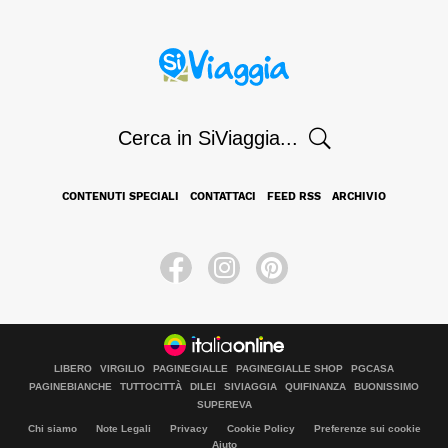
Cerca in SiViaggia...
CONTENUTI SPECIALI
CONTATTACI
FEED RSS
ARCHIVIO
LIBERO
VIRGILIO
PAGINEGIALLE
PAGINEGIALLE SHOP
PGCASA
PAGINEBIANCHE
TUTTOCITTÀ
DILEI
SIVIAGGIA
QUIFINANZA
BUONISSIMO
SUPEREVA
Chi siamo
Note Legali
Privacy
Cookie Policy
Preferenze sui cookie
Aiuto