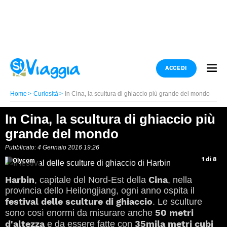
ACCEDI
Home
Curiosità
In Cina, la scultura di ghiaccio più grande del mondo
In Cina, la scultura di ghiaccio più
grande del mondo
Pubblicato: 4 Gennaio 2016 19:26
1 di 8
Olycom
Harbin
Cina
, capitale del Nord-Est della
, nella
provincia dello Heilongjiang, ogni anno ospita il
festival delle sculture di ghiaccio
. Le sculture
50 metri
sono così enormi da misurare anche
d'altezza
35mila metri cubi
e da essere fatte con