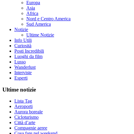
Europa
Asia
Africa
Nord e Centro America
Sud America
Notizie
Ultime Notizie
Info Utili
Curiosità
Posti Incredibili
Luoghi da film
Lusso
Wanderlust
Interviste
Esperti
Ultime notizie
Lista Tag
Aeroporti
Aurora boreale
Cicloturismo
Città d’arte
Compagnie aeree
Cosa fare nel weekend