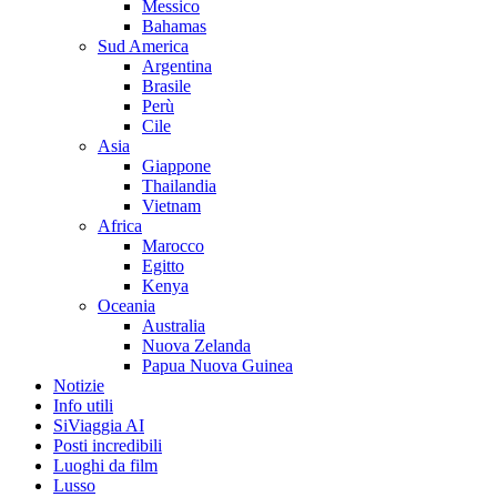
Messico
Bahamas
Sud America
Argentina
Brasile
Perù
Cile
Asia
Giappone
Thailandia
Vietnam
Africa
Marocco
Egitto
Kenya
Oceania
Australia
Nuova Zelanda
Papua Nuova Guinea
Notizie
Info utili
SiViaggia AI
Posti incredibili
Luoghi da film
Lusso