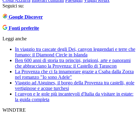
Costa Azzurra
Itinerari culturali
Paesaggi
Viaggi Relax
Seguici su:
Google Discover
Fonti preferite
Leggi anche
In viaggio tra cascate degli Dei, canyon leggendari e terre che
fumano: il Diamond Circle in Islanda
Ben 600 anni di storia tra principi, prigioni, arte e panorami
che abbracciano la Provenza: il Castello di Tarascon
La Provenza che ci fa innamorare grazie a Csaba dalla Zorza
nel romanzo "Io sono Adele"
Viaggio ad Aiguines, il borgo della Provenza tra castelli, gole
vertiginose e acque turchesi
I canyon e le gole più incantevoli d'Italia da visitare in estate:
la guida completa
WINDTRE