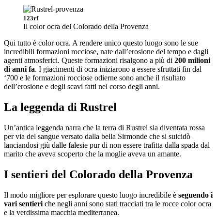
123rf
Il color ocra del Colorado della Provenza
Qui tutto è color ocra. A rendere unico questo luogo sono le sue
incredibili formazioni rocciose, nate dall’erosione del tempo e dagli
agenti atmosferici. Queste formazioni risalgono a più di
200 milioni
di anni fa
. I giacimenti di ocra iniziarono a essere sfruttati fin dal
‘700 e le formazioni rocciose odierne sono anche il risultato
dell’erosione e degli scavi fatti nel corso degli anni.
La leggenda di Rustrel
Un’antica leggenda narra che la terra di Rustrel sia diventata rossa
per via del sangue versato dalla bella Sirmonde che si suicidò
lanciandosi giù dalle falesie pur di non essere trafitta dalla spada dal
marito che aveva scoperto che la moglie aveva un amante.
I sentieri del Colorado della Provenza
Il modo migliore per esplorare questo luogo incredibile è
seguendo i
vari sentieri
che negli anni sono stati tracciati tra le rocce color ocra
e la verdissima macchia mediterranea.