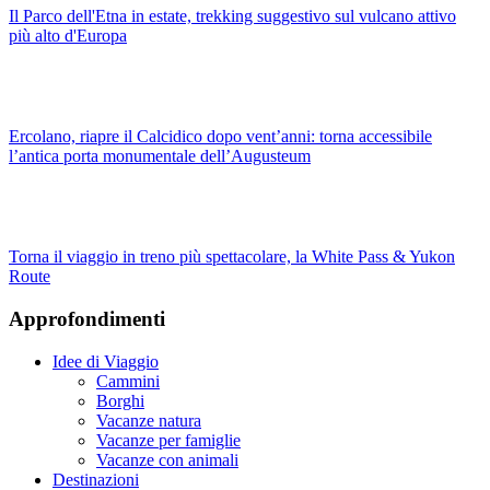
Il Parco dell'Etna in estate, trekking suggestivo sul vulcano attivo
più alto d'Europa
Ercolano, riapre il Calcidico dopo vent’anni: torna accessibile
l’antica porta monumentale dell’Augusteum
Torna il viaggio in treno più spettacolare, la White Pass & Yukon
Route
Approfondimenti
Idee di Viaggio
Cammini
Borghi
Vacanze natura
Vacanze per famiglie
Vacanze con animali
Destinazioni