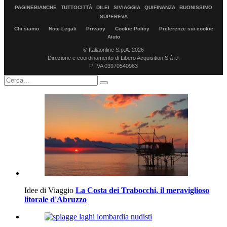
PAGINEBIANCHE
TUTTOCITTÀ
DILEI
SIVIAGGIA
QUIFINANZA
BUONISSIMO
SUPEREVA
Chi siamo
Note Legali
Privacy
Cookie Policy
Preferenze sui cookie
Aiuto
© Italiaonline S.p.A. 2026
Direzione e coordinamento di Libero Acquisition S.á r.l.
P. IVA 03970540963
Idee di Viaggio
La Costa dei Trabocchi, il meraviglioso
litorale d'Abruzzo