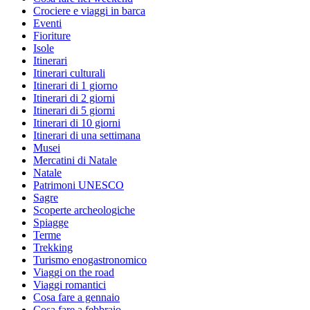
Crociere e viaggi in barca
Eventi
Fioriture
Isole
Itinerari
Itinerari culturali
Itinerari di 1 giorno
Itinerari di 2 giorni
Itinerari di 5 giorni
Itinerari di 10 giorni
Itinerari di una settimana
Musei
Mercatini di Natale
Natale
Patrimoni UNESCO
Sagre
Scoperte archeologiche
Spiagge
Terme
Trekking
Turismo enogastronomico
Viaggi on the road
Viaggi romantici
Cosa fare a gennaio
Cosa fare a febbraio