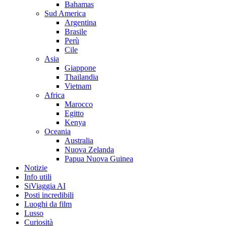
Bahamas
Sud America
Argentina
Brasile
Perù
Cile
Asia
Giappone
Thailandia
Vietnam
Africa
Marocco
Egitto
Kenya
Oceania
Australia
Nuova Zelanda
Papua Nuova Guinea
Notizie
Info utili
SiViaggia AI
Posti incredibili
Luoghi da film
Lusso
Curiosità