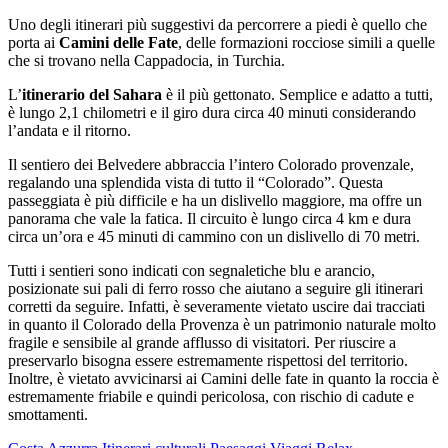
Uno degli itinerari più suggestivi da percorrere a piedi è quello che
porta ai
Camini delle Fate
, delle formazioni rocciose simili a quelle
che si trovano nella Cappadocia, in Turchia.
L’
itinerario del Sahara
è il più gettonato. Semplice e adatto a tutti,
è lungo 2,1 chilometri e il giro dura circa 40 minuti considerando
l’andata e il ritorno.
Il sentiero dei Belvedere abbraccia l’intero Colorado provenzale,
regalando una splendida vista di tutto il “Colorado”. Questa
passeggiata è più difficile e ha un dislivello maggiore, ma offre un
panorama che vale la fatica. Il circuito è lungo circa 4 km e dura
circa un’ora e 45 minuti di cammino con un dislivello di 70 metri.
Tutti i sentieri sono indicati con segnaletiche blu e arancio,
posizionate sui pali di ferro rosso che aiutano a seguire gli itinerari
corretti da seguire. Infatti, è severamente vietato uscire dai tracciati
in quanto il Colorado della Provenza è un patrimonio naturale molto
fragile e sensibile al grande afflusso di visitatori. Per riuscire a
preservarlo bisogna essere estremamente rispettosi del territorio.
Inoltre, è vietato avvicinarsi ai Camini delle fate in quanto la roccia è
estremamente friabile e quindi pericolosa, con rischio di cadute e
smottamenti.