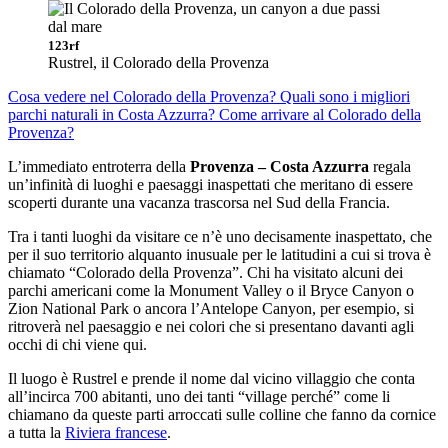
123rf
Rustrel, il Colorado della Provenza
Cosa vedere nel Colorado della Provenza?
Quali sono i migliori
parchi naturali in Costa Azzurra?
Come arrivare al Colorado della
Provenza?
L’immediato entroterra della
Provenza – Costa Azzurra
regala
un’infinità di luoghi e paesaggi inaspettati che meritano di essere
scoperti durante una vacanza trascorsa nel Sud della Francia.
Tra i tanti luoghi da visitare ce n’è uno decisamente inaspettato, che
per il suo territorio alquanto inusuale per le latitudini a cui si trova è
chiamato “Colorado della Provenza”. Chi ha visitato alcuni dei
parchi americani come la Monument Valley o il Bryce Canyon o
Zion National Park o ancora l’Antelope Canyon, per esempio, si
ritroverà nel paesaggio e nei colori che si presentano davanti agli
occhi di chi viene qui.
Il luogo è Rustrel e prende il nome dal vicino villaggio che conta
all’incirca 700 abitanti, uno dei tanti “village perché” come li
chiamano da queste parti arroccati sulle colline che fanno da cornice
a tutta la
Riviera francese
.