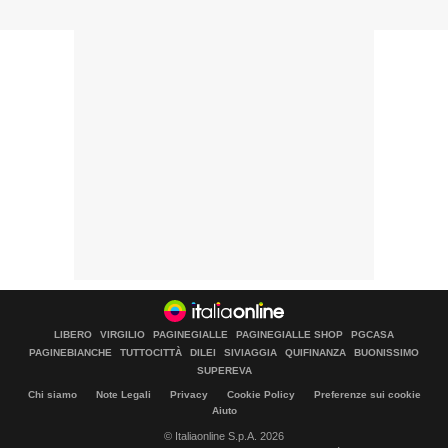
LIBERO
VIRGILIO
PAGINEGIALLE
PAGINEGIALLE SHOP
PGCASA
PAGINEBIANCHE
TUTTOCITTÀ
DILEI
SIVIAGGIA
QUIFINANZA
BUONISSIMO
SUPEREVA
Chi siamo
Note Legali
Privacy
Cookie Policy
Preferenze sui cookie
Aiuto
© Italiaonline S.p.A. 2026