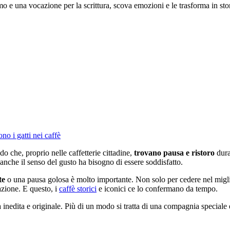
o e una vocazione per la scrittura, scova emozioni e le trasforma in stor
o i gatti nei caffè
do che, proprio nelle caffetterie cittadine,
trovano pausa e ristoro
dura
, anche il senso del gusto ha bisogno di essere soddisfatto.
te
o una pausa golosa è molto importante. Non solo per cedere nel migli
azione. E questo, i
caffè storici
e iconici ce lo confermano da tempo.
nedita e originale. Più di un modo si tratta di una compagnia speciale