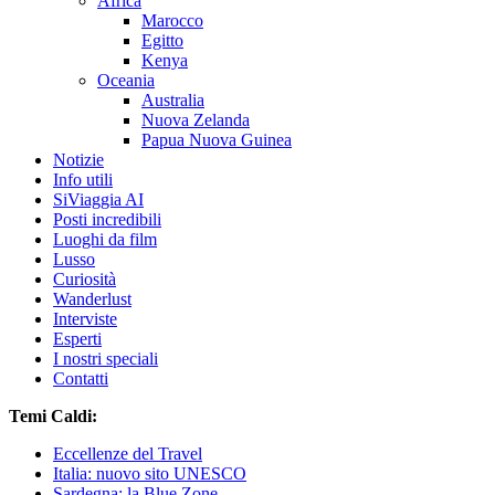
Africa
Marocco
Egitto
Kenya
Oceania
Australia
Nuova Zelanda
Papua Nuova Guinea
Notizie
Info utili
SiViaggia AI
Posti incredibili
Luoghi da film
Lusso
Curiosità
Wanderlust
Interviste
Esperti
I nostri speciali
Contatti
Temi Caldi:
Eccellenze del Travel
Italia: nuovo sito UNESCO
Sardegna: la Blue Zone