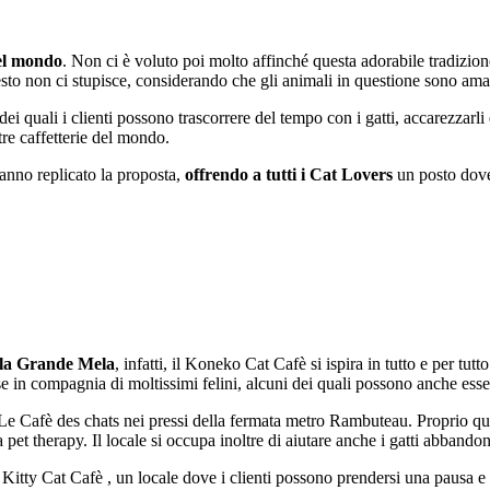
del mondo
. Non ci è voluto poi molto affinché questa adorabile tradizion
o non ci stupisce, considerando che gli animali in questione sono amatis
no dei quali i clienti possono trascorrere del tempo con i gatti, accarezz
ltre caffetterie del mondo.
nno replicato la proposta,
offrendo a tutti i Cat Lovers
un posto dove 
la Grande Mela
, infatti, il Koneko Cat Cafè si ispira in tutto e per tut
lose in compagnia di moltissimi felini, alcuni dei quali possono anche esse
Le Cafè des chats nei pressi della fermata metro Rambuteau. Proprio qui
pet therapy. Il locale si occupa inoltre di aiutare anche i gatti abbandon
 Kitty Cat Cafè , un locale dove i clienti possono prendersi una pausa e 