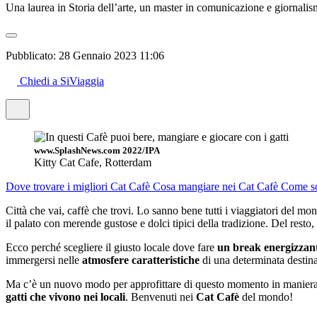
Una laurea in Storia dell’arte, un master in comunicazione e giornalism
Pubblicato:
28 Gennaio 2023 11:06
Chiedi a SiViaggia
www.SplashNews.com 2022/IPA
Kitty Cat Cafe, Rotterdam
Dove trovare i migliori Cat Cafè
Cosa mangiare nei Cat Cafè
Come son
Città che vai, caffè che trovi. Lo sanno bene tutti i viaggiatori del mon
il palato con merende gustose e dolci tipici della tradizione. Del resto
Ecco perché scegliere il giusto locale dove fare
un break energizzan
immergersi nelle
atmosfere caratteristiche
di una determinata destin
Ma c’è un nuovo modo per approfittare di questo momento in maniera i
gatti che vivono nei locali
. Benvenuti nei
Cat Cafè
del mondo!