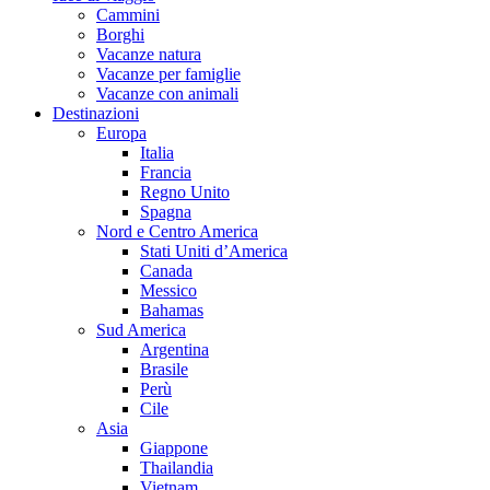
Cammini
Borghi
Vacanze natura
Vacanze per famiglie
Vacanze con animali
Destinazioni
Europa
Italia
Francia
Regno Unito
Spagna
Nord e Centro America
Stati Uniti d’America
Canada
Messico
Bahamas
Sud America
Argentina
Brasile
Perù
Cile
Asia
Giappone
Thailandia
Vietnam