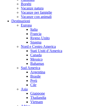
Borghi
Vacanze natura
Vacanze per famiglie
Vacanze con animali
Destinazioni
Europa
Italia
Francia
Regno Unito
Spagna
Nord e Centro America
Stati Uniti d’America
Canada
Messico
Bahamas
Sud America
Argentina
Brasile
Perù
Cile
Asia
Giappone
Thailandia
Vietnam