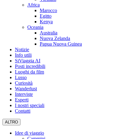
Africa
Marocco
Egitto
Kenya
Oceania
Australia
Nuova Zelanda
Papua Nuova Guinea
Notizie
Info utili
SiViaggia AI
Posti incredibili
Luoghi da film
Lusso
Curiosità
Wanderlust
Interviste
Esperti
I nostri speciali
Contatti
ALTRO
Idee di viaggio
Cammini