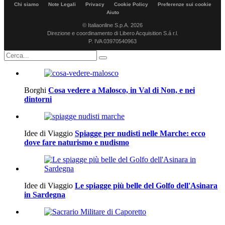
Chi siamo
Note Legali
Privacy
Cookie Policy
Preferenze sui cookie
Aiuto
© Italiaonline S.p.A. 2026
Direzione e coordinamento di Libero Acquisition S.á r.l.
P. IVA 03970540963
Borghi
Cosa vedere a Malosco, in Val di Non, e nei
dintorni
Idee di Viaggio
Spiagge per nudisti nelle Marche: ecco
dove fare naturismo e nudismo
Idee di Viaggio
Le spiagge più belle del Golfo dell'Asinara
in Sardegna