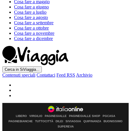
Cosa fare a maggio
Cosa fare a giugno
Cosa fare a luglio
Cosa fare a agosto
Cosa fare a settembre
Cosa fare a ottobre
Cosa fare a novembre
Cosa fare a dicembre
Cerca in SiViaggia...
Contenuti speciali
Contattaci
Feed RSS
Archivio
LIBERO
VIRGILIO
PAGINEGIALLE
PAGINEGIALLE SHOP
PGCASA
PAGINEBIANCHE
TUTTOCITTÀ
DILEI
SIVIAGGIA
QUIFINANZA
BUONISSIMO
SUPEREVA