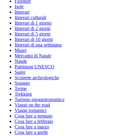
Fioriture
Isole
Itinerari
Itinerari culturali
Itinerari di 1 giorno
Itinerari di 2 giorni
Itinerari di 5 giorni
Itinerari di 10 giorni
Itinerari di una settimana
Musei
Mercatini di Natale
Natale
Patrimoni UNESCO
Sagre
Scoperte archeologiche
Spiagge
Terme
Trekking
Turismo enogastronomico
Viaggi on the road
Viaggi romantici
Cosa fare a gennaio
Cosa fare a febbraio
Cosa fare a marzo
Cosa fare a aprile