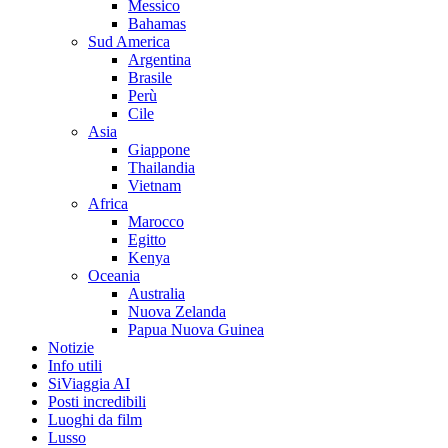
Messico
Bahamas
Sud America
Argentina
Brasile
Perù
Cile
Asia
Giappone
Thailandia
Vietnam
Africa
Marocco
Egitto
Kenya
Oceania
Australia
Nuova Zelanda
Papua Nuova Guinea
Notizie
Info utili
SiViaggia AI
Posti incredibili
Luoghi da film
Lusso