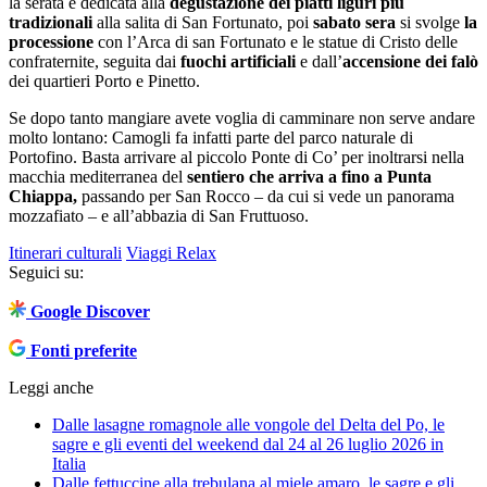
la serata è dedicata alla
degustazione dei piatti liguri più
tradizionali
alla salita di San Fortunato, poi
sabato sera
si svolge
la
processione
con l’Arca di san Fortunato e le statue di Cristo delle
confraternite, seguita dai
fuochi artificiali
e dall’
accensione dei falò
dei quartieri Porto e Pinetto.
Se dopo tanto mangiare avete voglia di camminare non serve andare
molto lontano: Camogli fa infatti parte del parco naturale di
Portofino. Basta arrivare al piccolo Ponte di Co’ per inoltrarsi nella
macchia mediterranea del
sentiero che arriva a fino a Punta
Chiappa,
passando per San Rocco – da cui si vede un panorama
mozzafiato – e all’abbazia di San Fruttuoso.
Itinerari culturali
Viaggi Relax
Seguici su:
Google Discover
Fonti preferite
Leggi anche
Dalle lasagne romagnole alle vongole del Delta del Po, le
sagre e gli eventi del weekend dal 24 al 26 luglio 2026 in
Italia
Dalle fettuccine alla trebulana al miele amaro, le sagre e gli