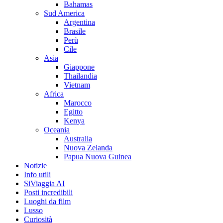
Bahamas
Sud America
Argentina
Brasile
Perù
Cile
Asia
Giappone
Thailandia
Vietnam
Africa
Marocco
Egitto
Kenya
Oceania
Australia
Nuova Zelanda
Papua Nuova Guinea
Notizie
Info utili
SiViaggia AI
Posti incredibili
Luoghi da film
Lusso
Curiosità