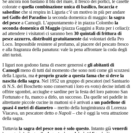
Se ancora non bastano il blu del mare, il fresco dei portici, le casette
colorate e
quella combinazione unica di basilico, focaccia e
salsedine
che si respira in Liguria c’è un motivo in più per andare
nel Golfo del Paradiso
la seconda domenica di maggio:
la sagra
del pesce
a Camogli. L’appuntamento è in piazza Colombo
la
seconda domenica di Maggio
(piazza Gaggini a Ruta per i celiaci):
ad attendere i visitatori ci saranno ben
30 quintali di frittura di
pesce azzurro, distribuiti gratuitamente
dai volontari della Pro
Loco. Impossibile resistere al profumo, al piacere del pescato fresco
e alla fragranza della panatura: vale la pena affrontare la coda degli
altri turisti.
I liguri non godono fama di essere generosi e
gli abitanti di
Camogli
meno di tutti dal momento che sono noti come gli scozzesi
della Liguria, ma
è proprio grazie a questa fama che si deve la
nascita della sagra
. Nel 1952 un gruppo di pescatori (nel Santuario
di N.S. del Boschetto sono conservati i loro ex-voto) decise infatti di
offrire sgombri, acciughe e sardine per la festa del loro patrono San
Fortunato e fu, manco a dirlo, un successo. Da quelle sei padelle in
altrettante piccole cucine in mattoni si è arrivati a
un padellone di
quasi 4 metri di diametro
– merito della lungimiranza di Lorenza
Viacava, un pescatore detto
o Napoli
– che è oggi la vera attrazione
della sagra.
Tuttavia
la sagra
del pesce non è solo questo
. Intanto già
venerdì