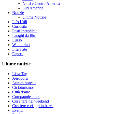
Nord e Centro America
Sud America
Notizie
Ultime Notizie
Info Utili
Curiosità
Posti Incredibili
Luoghi da film
Lusso
Wanderlust
Interviste
Esperti
Ultime notizie
Lista Tag
Aeroporti
Aurora boreale
Cicloturismo
Città d’arte
Compagnie aeree
Cosa fare nel weekend
Crociere e viaggi in barca
Eventi