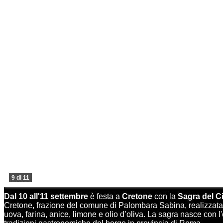
9 di 11
Dal 10 all'11 settembre
è festa a
Cretone
con la
Sagra del C
Cretone, frazione del comune di Palombara Sabina, realizzata 
uova, farina, anice, limone e olio d’oliva. La sagra nasce con l