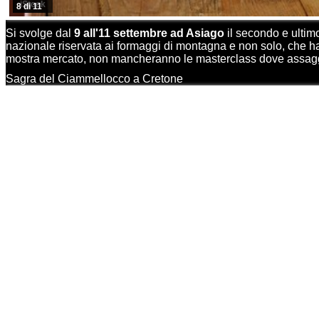
iStock
8 di 11
Si svolge dal
9 all'11 settembre ad Asiago
il secondo e ulti
nazionale riservata ai formaggi di montagna e non solo, che ha co
mostra mercato, non mancheranno le masterclass dove assaggi
Sagra del Ciammellocco a Cretone