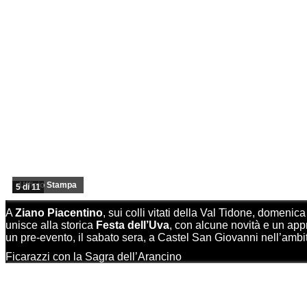
Ufficio Stampa
5 di 11
A
Ziano Piacentino
, sui colli vitati della Val Tidone, domeni
unisce alla storica
Festa dell’Uva
, con alcune novità e un app
un pre-evento, il sabato sera, a Castel San Giovanni nell’amb
Ficarazzi con la Sagra dell’Arancino