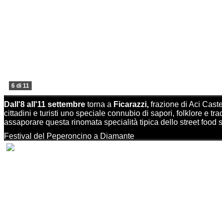
6 di 11
Dall'8 all'11 settembre
torna a
Ficarazzi,
frazione di Aci Caste
cittadini e turisti uno speciale connubio di sapori, folklore e t
assaporare questa rinomata specialità tipica dello street food s
Festival del Peperoncino a Diamante