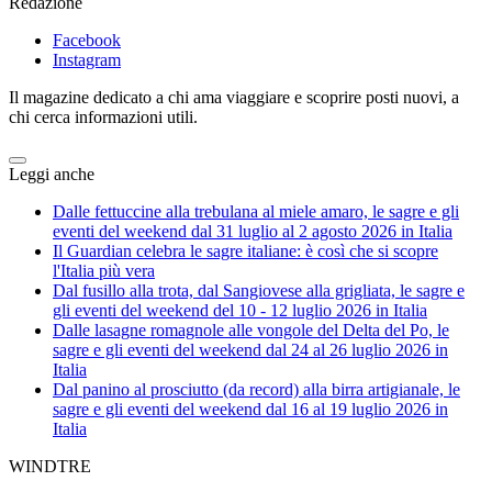
Redazione
Facebook
Instagram
Il magazine dedicato a chi ama viaggiare e scoprire posti nuovi, a
chi cerca informazioni utili.
Leggi anche
Dalle fettuccine alla trebulana al miele amaro, le sagre e gli
eventi del weekend dal 31 luglio al 2 agosto 2026 in Italia
Il Guardian celebra le sagre italiane: è così che si scopre
l'Italia più vera
Dal fusillo alla trota, dal Sangiovese alla grigliata, le sagre e
gli eventi del weekend del 10 - 12 luglio 2026 in Italia
Dalle lasagne romagnole alle vongole del Delta del Po, le
sagre e gli eventi del weekend dal 24 al 26 luglio 2026 in
Italia
Dal panino al prosciutto (da record) alla birra artigianale, le
sagre e gli eventi del weekend dal 16 al 19 luglio 2026 in
Italia
WINDTRE