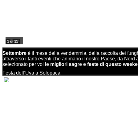
iStock
1 di 11
Settembre
è il mese della vendemmia, della raccolta dei funghi
attraverso i tanti eventi che animano il nostro Paese, da Nord a
selezionato per voi
le migliori sagre e feste di questo week
Festa dell’Uva a Solopaca