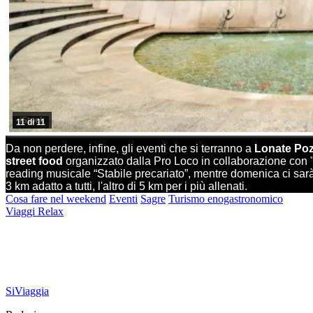
iStock
11 di 11
Da non perdere, infine, gli eventi che si terranno a
Lonate Po
street food
organizzato dalla Pro Loco in collaborazione con 
reading musicale “Stabile precariato”, mentre domenica ci sarà 
3 km adatto a tutti, l'altro di 5 km per i più allenati.
Cosa fare nel weekend
Eventi
Sagre
Turismo enogastronomico
Viaggi Relax
SiViaggia