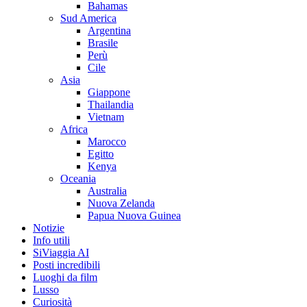
Bahamas
Sud America
Argentina
Brasile
Perù
Cile
Asia
Giappone
Thailandia
Vietnam
Africa
Marocco
Egitto
Kenya
Oceania
Australia
Nuova Zelanda
Papua Nuova Guinea
Notizie
Info utili
SiViaggia AI
Posti incredibili
Luoghi da film
Lusso
Curiosità