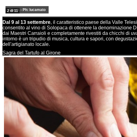
iStock - Ph: lucamato
2 di 11
Dal 9 al 13 settembre
, il caratteristico paese della Valle Teles
consentito al vino di Solopaca di ottenere la denominazion
dai Maestri Carraioli e completamente rivestiti da chicchi di uva
intorno è un tripudio di musica, cultura e sapori, con degustazio
dell'artigianato locale.
Sagra del Tartufo al Girone